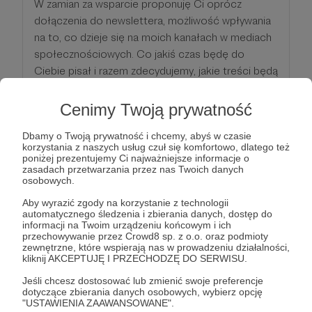
W zamian za wsparcie proponuję Ci oprócz
dołączenia do newslettera, możliwość wpływania
na to, co dzieje się na moich kanałach w mediach
społecznościowych. Co jakiś czas będę do
Ciebie pisał i razem zdecydujemy, jakie treści będą
się pojawiać na moim blogu i w social mediach.
Cenimy Twoją prywatność
Patroni: 0
Dbamy o Twoją prywatność i chcemy, abyś w czasie
korzystania z naszych usług czuł się komfortowo, dlatego też
poniżej prezentujemy Ci najważniejsze informacje o
zasadach przetwarzania przez nas Twoich danych
osobowych.
50 zł
miesięcznie
Aby wyrazić zgody na korzystanie z technologii
automatycznego śledzenia i zbierania danych, dostęp do
informacji na Twoim urządzeniu końcowym i ich
Wow! Robi się bardzo poważnie. O tym wsparciu
przechowywanie przez Crowd8 sp. z o.o. oraz podmioty
trzeba powiedzieć światu!
zewnętrzne, które wspierają nas w prowadzeniu działalności,
kliknij AKCEPTUJĘ I PRZECHODZĘ DO SERWISU.
Jeżeli zechcesz Twoje imię i nazwisko lub nick
Jeśli chcesz dostosować lub zmienić swoje preferencje
dotyczące zbierania danych osobowych, wybierz opcję
zostanie umieszczone w filmach na YouTubie.
"USTAWIENIA ZAAWANSOWANE".