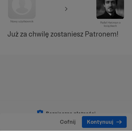
Nowy użytkownik
Rafał Hetman o
książkach
Już za chwilę zostaniesz Patronem!
Bezpieczne płatności
Cofnij
Kontynuuj
Copyright 2026 © Patronite.