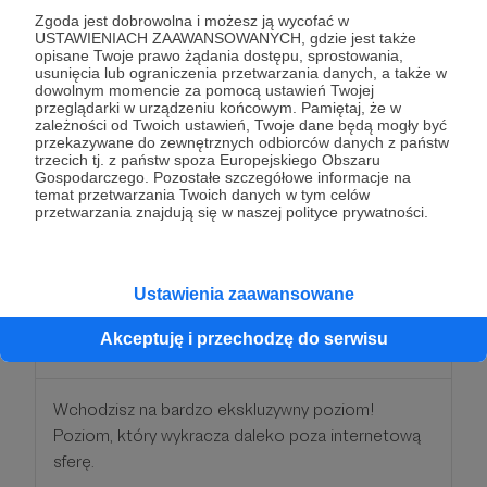
Mam nadzieję, że spodoba ci się taka forma
Zgoda jest dobrowolna i możesz ją wycofać w
podziękowania, bo uważam, że warto promować
USTAWIENIACH ZAAWANSOWANYCH, gdzie jest także
wszystkich tych, którzy tak chętnie wspierają
opisane Twoje prawo żądania dostępu, sprostowania,
usunięcia lub ograniczenia przetwarzania danych, a także w
twórców w ich codziennej pracy.
dowolnym momencie za pomocą ustawień Twojej
przeglądarki w urządzeniu końcowym. Pamiętaj, że w
zależności od Twoich ustawień, Twoje dane będą mogły być
Oczywiście oprócz tego, wspierając mnie na tym
przekazywane do zewnętrznych odbiorców danych z państw
poziomie, dostajesz wszystko to, co oferują
trzecich tj. z państw spoza Europejskiego Obszaru
Gospodarczego. Pozostałe szczegółowe informacje na
powyższe progi: 5, 10 i 20.
temat przetwarzania Twoich danych w tym celów
przetwarzania znajdują się w naszej polityce prywatności.
Patroni: 0
Ustawienia zaawansowane
100 zł
Akceptuję i przechodzę do serwisu
miesięcznie
Wchodzisz na bardzo ekskluzywny poziom!
Poziom, który wykracza daleko poza internetową
sferę.