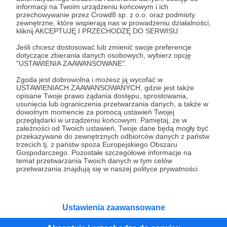
- możliwość wybrania jednego numeru w miesiącu,
informacji na Twoim urządzeniu końcowym i ich
na który zrealizuje reakcję na żywo (w wybranym
przechowywanie przez Crowd8 sp. z o.o. oraz podmioty
zewnętrzne, które wspierają nas w prowadzeniu działalności,
przeze mnie terminie).
kliknij AKCEPTUJĘ I PRZECHODZĘ DO SERWISU.
Oczywiście Twoje imię i nazwisko pojawi się na
Jeśli chcesz dostosować lub zmienić swoje preferencje
końcowej planszy we wszystkich materiałach na
dotyczące zbierania danych osobowych, wybierz opcję
YouTube RAPNAU tak jak w przypadku
"USTAWIENIA ZAAWANSOWANE".
pozostałych progów!
Zgoda jest dobrowolna i możesz ją wycofać w
USTAWIENIACH ZAAWANSOWANYCH, gdzie jest także
opisane Twoje prawo żądania dostępu, sprostowania,
Patroni: 0
Limit: 30
usunięcia lub ograniczenia przetwarzania danych, a także w
dowolnym momencie za pomocą ustawień Twojej
przeglądarki w urządzeniu końcowym. Pamiętaj, że w
zależności od Twoich ustawień, Twoje dane będą mogły być
przekazywane do zewnętrznych odbiorców danych z państw
100 zł
trzecich tj. z państw spoza Europejskiego Obszaru
miesięcznie
Gospodarczego. Pozostałe szczegółowe informacje na
temat przetwarzania Twoich danych w tym celów
przetwarzania znajdują się w naszej polityce prywatności.
Sto złotych to już solidna cegła dzięki, której
będę mógł rozbudowywać RAPNAU! Decydując
się na wsparcie taką kwotą otrzymujesz
Ustawienia zaawansowane
powiększony pakiet z wcześniej wymienionych