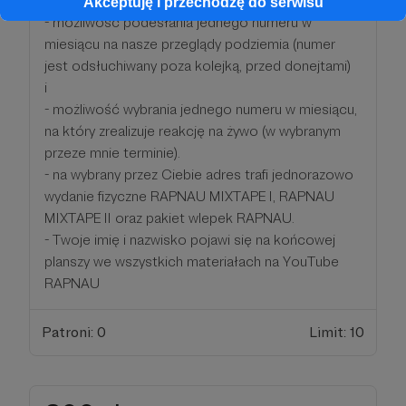
progów:
Akceptuję i przechodzę do serwisu
- możliwość podesłania jednego numeru w
miesiącu na nasze przeglądy podziemia (numer
jest odsłuchiwany poza kolejką, przed donejtami)
i
- możliwość wybrania jednego numeru w miesiącu,
na który zrealizuje reakcję na żywo (w wybranym
przeze mnie terminie).
- na wybrany przez Ciebie adres trafi jednorazowo
wydanie fizyczne RAPNAU MIXTAPE I, RAPNAU
MIXTAPE II oraz pakiet wlepek RAPNAU.
- Twoje imię i nazwisko pojawi się na końcowej
planszy we wszystkich materiałach na YouTube
RAPNAU
Patroni: 0
Limit: 10