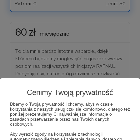
Patroni: 0
Limit: 50
60 zł
miesięcznie
To dla mnie bardzo istotne wsparcie., dzięki
któremu będziemy mogli wejść na jeszcze wyższy
poziom realizacji wszystkich inicjatyw RAPNAU.
Decydując się na ten próg otrzymasz możliwość
jednorazowej promocji wybranego przez siebie
numeru na łamach RAPNAU.pl oraz w poście i
Cenimy Twoją prywatność
relacji na Facebooku i Instagramie RAPNAU.
Dodatkowo otrzymujesz:
Dbamy o Twoją prywatność i chcemy, abyś w czasie
korzystania z naszych usług czuł się komfortowo, dlatego też
- możliwość podesłania jednego numeru w
poniżej prezentujemy Ci najważniejsze informacje o
miesiącu na nasze przeglądy podziemia (numer
zasadach przetwarzania przez nas Twoich danych
osobowych.
jest odsłuchiwany poza kolejką, przed donejtami)
i
Aby wyrazić zgody na korzystanie z technologii
automatycznego śledzenia i zbierania danych, dostęp do