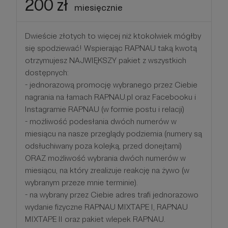
200 zł
miesięcznie
Dwieście złotych to więcej niż ktokolwiek mógłby
się spodziewać! Wspierając RAPNAU taką kwotą
otrzymujesz NAJWIĘKSZY pakiet z wszystkich
dostępnych:
- jednorazową promocję wybranego przez Ciebie
nagrania na łamach RAPNAU.pl oraz Facebooku i
Instagramie RAPNAU (w formie postu i relacji)
- możliwość podesłania dwóch numerów w
miesiącu na nasze przeglądy podziemia (numery są
odsłuchiwany poza kolejką, przed donejtami)
ORAZ możliwość wybrania dwóch numerów w
miesiącu, na który zrealizuje reakcję na żywo (w
wybranym przeze mnie terminie).
- na wybrany przez Ciebie adres trafi jednorazowo
wydanie fizyczne RAPNAU MIXTAPE I, RAPNAU
MIXTAPE II oraz pakiet wlepek RAPNAU.