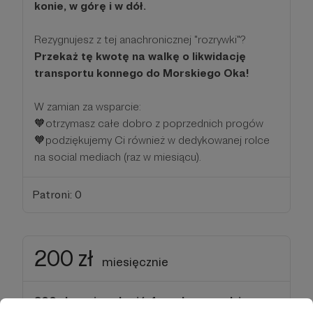
konie, w górę i w dół.
Rezygnujesz z tej anachronicznej "rozrywki"?
Przekaż tę kwotę na walkę o likwidację
transportu konnego do Morskiego Oka!
W zamian za wsparcie:
🧡otrzymasz całe dobro z poprzednich progów
🧡podziękujemy Ci również w dedykowanej rolce
na social mediach (raz w miesiącu).
Patroni: 0
200 zł
miesięcznie
200 zł musi zapłacić 4-osobowa rodzina za