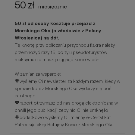
50 zł
miesięcznie
50 zł od osoby kosztuje przejazd z
Morskiego Oka (a właściwie z Polany
Włosienica) na dół.
Tę kwotę przy obliczaniu przychodu fiakra należy
przemnożyć razy 15, bo tylu pseudoturystów
maksymalnie muszą ciągnąć konie w dół.
W zamian za wsparcie:
🧡wyślemy Ci newsletter za każdym razem, kiedy w
sprawie koni z Morskiego Oka wydarzy się coś
istotnego
🧡raport otrzymasz od nas drogą elektroniczną w
chwili jego publikacji, żeby nic Ci nie umknęło
🧡dodatkowo wyślemy Ci imienny e-Certyfikat
Patronki/a akcji Ratujmy Konie z Morskiego Oka