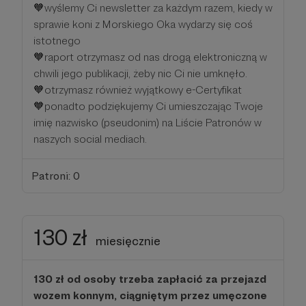
🧡wyślemy Ci newsletter za każdym razem, kiedy w
sprawie koni z Morskiego Oka wydarzy się coś
istotnego
🧡raport otrzymasz od nas drogą elektroniczną w
chwili jego publikacji, żeby nic Ci nie umknęło.
🧡otrzymasz również wyjątkowy e-Certyfikat
🧡ponadto podziękujemy Ci umieszczając Twoje
imię nazwisko (pseudonim) na Liście Patronów w
naszych social mediach.
Patroni: 0
130 zł
miesięcznie
130 zł od osoby trzeba zapłacić za przejazd
wozem konnym, ciągniętym przez umęczone