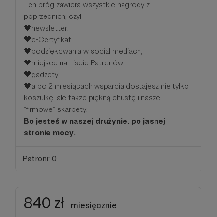
Ten próg zawiera wszystkie nagrody z
poprzednich, czyli
🧡newsletter,
🧡e-Certyfikat,
🧡podziękowania w social mediach,
🧡miejsce na Liście Patronów,
🧡gadżety
🧡a po 2 miesiącach wsparcia dostajesz nie tylko
koszulkę, ale także piękną chustę i nasze
“firmowe” skarpety.
Bo jesteś w naszej drużynie, po jasnej
stronie mocy.
Patroni: 0
840 zł
miesięcznie