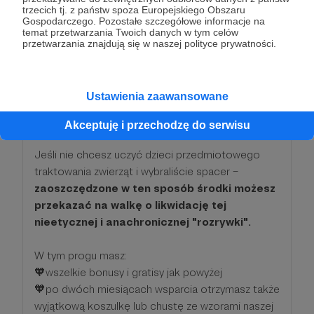
trzecich tj. z państw spoza Europejskiego Obszaru
Gospodarczego. Pozostałe szczegółowe informacje na
temat przetwarzania Twoich danych w tym celów
280 zł
przetwarzania znajdują się w naszej polityce prywatności.
miesięcznie
280 zł musi za przejazd wozem konnym do
Ustawienia zaawansowane
Morskiego Oka zapłacić furmanowi 4-
osobowa rodzina.
Akceptuję i przechodzę do serwisu
Jeśli nie chcesz uczyć dzieci przedmiotowego
traktowania zwierząt i wybraliście spacer –
zaoszczędzone w ten sposób środki możesz
przekazać na walkę o likwidację tej
nieetycznej i anachronicznej "rozrywki".
W tym progu masz:
🧡wszelkie bonusy i gratisy jak powyżej
🧡po dwóch miesiącach wsparcia otrzymasz także
wyjątkową koszulkę lub chustę ze wzorami naszej