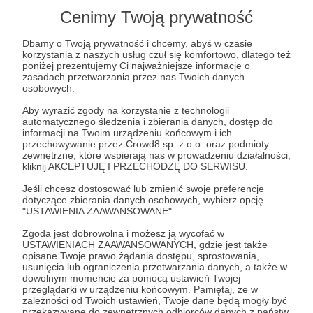
przejazd wozem konnym z Włosienicy na
Cenimy Twoją prywatność
parking na Palenicy Białczańskiej.
Dbamy o Twoją prywatność i chcemy, abyś w czasie
Jeśli nie chcesz uczyć dzieci przedmiotowego
korzystania z naszych usług czuł się komfortowo, dlatego też
poniżej prezentujemy Ci najważniejsze informacje o
traktowania zwierząt i wybraliście spacer –
zasadach przetwarzania przez nas Twoich danych
zaoszczędzone w ten sposób środki możesz
osobowych.
przekazać na walkę o likwidację tej
Aby wyrazić zgody na korzystanie z technologii
nieetycznej i anachronicznej "rozrywki".
automatycznego śledzenia i zbierania danych, dostęp do
informacji na Twoim urządzeniu końcowym i ich
przechowywanie przez Crowd8 sp. z o.o. oraz podmioty
W tym progu:
zewnętrzne, które wspierają nas w prowadzeniu działalności,
kliknij AKCEPTUJĘ I PRZECHODZĘ DO SERWISU.
🧡masz oczywiście wszystkie bonusy z
poprzednich progów
Jeśli chcesz dostosować lub zmienić swoje preferencje
dotyczące zbierania danych osobowych, wybierz opcję
🧡znajdziesz się również na Liście Patronów/ek na
"USTAWIENIA ZAAWANSOWANE".
naszej stronie internetowej.
Zgoda jest dobrowolna i możesz ją wycofać w
🧡wyślemy Ci także zestaw naszych gadżetów (np.
USTAWIENIACH ZAAWANSOWANYCH, gdzie jest także
plakat, pocztówki, naklejki).
opisane Twoje prawo żądania dostępu, sprostowania,
usunięcia lub ograniczenia przetwarzania danych, a także w
dowolnym momencie za pomocą ustawień Twojej
przeglądarki w urządzeniu końcowym. Pamiętaj, że w
Patroni: 0
zależności od Twoich ustawień, Twoje dane będą mogły być
przekazywane do zewnętrznych odbiorców danych z państw