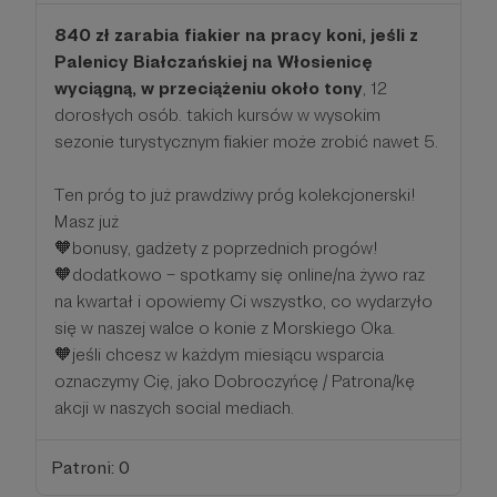
840 zł zarabia fiakier na pracy koni, jeśli z
Palenicy Białczańskiej na Włosienicę
wyciągną, w przeciążeniu około tony
, 12
dorosłych osób. takich kursów w wysokim
sezonie turystycznym fiakier może zrobić nawet 5.
Ten próg to już prawdziwy próg kolekcjonerski!
Masz już
🧡bonusy, gadżety z poprzednich progów!
🧡dodatkowo – spotkamy się online/na żywo raz
na kwartał i opowiemy Ci wszystko, co wydarzyło
się w naszej walce o konie z Morskiego Oka.
🧡jeśli chcesz w każdym miesiącu wsparcia
oznaczymy Cię, jako Dobroczyńcę / Patrona/kę
akcji w naszych social mediach.
Patroni: 0