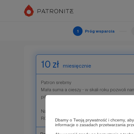
Nagroda: Pojawienie się na comiesięcznej li
RCC.
1
Próg wsparcia
Patroni: 0
10 zł
miesięcznie
Patron srebrny
Mała suma a cieszy - w skali roku pozwoli n
piłek do rugby.
Nagroda: Pojawienie się na comiesięcznej li
RCC.
Dbamy o Twoją prywatność i chcemy, abyś 
informacje o zasadach przetwarzania pr