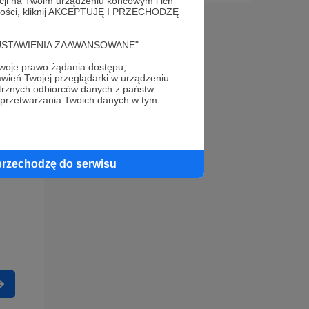
acji na Twoim urządzeniu końcowym i ich
alności, kliknij AKCEPTUJĘ I PRZECHODZĘ
cję "USTAWIENIA ZAAWANSOWANE".
oje prawo żądania dostępu,
wień Twojej przeglądarki w urządzeniu
trznych odbiorców danych z państw
 przetwarzania Twoich danych w tym
przechodzę do serwisu