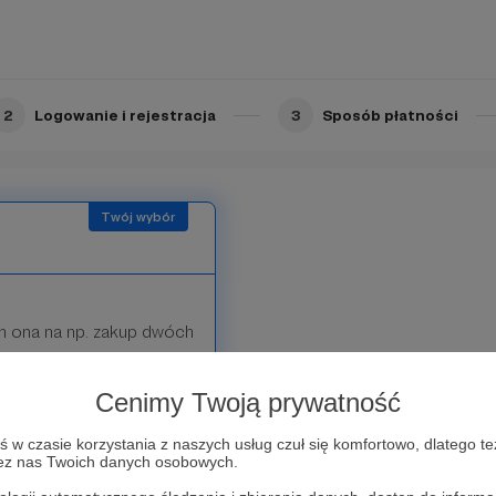
ście Patronów na fanpage'u
2
Logowanie i rejestracja
3
Sposób płatności
am ona na np. zakup dwóch
Cenimy Twoją prywatność
ście Patronów na fanpage'u
w czasie korzystania z naszych usług czuł się komfortowo, dlatego te
zez nas Twoich danych osobowych.