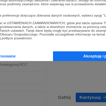
ologii automatycznego śledzenia i zbierania danych, dostęp do inform
 oraz podmioty zewnętrzne, które wspierają nas w prowadzeniu dział
oje preferencje dotyczące zbierania danych osobowych, wybierz op
ofać w USTAWIENIACH ZAAWANSOWANYCH, gdzie jest także opisane Tw
a przetwarzania danych, a także w dowolnym momencie za pomocą usta
 Twoich ustawień, Twoje dane będą mogły być przekazywane do zewnę
go Obszaru Gospodarczego. Pozostałe szczegółowe informacje na temat
 polityce prywatności.
na na np. zakup
skiej Ligi Rugby
ansowane
Akceptuję i 
ście Patronów na fanpage'u
ę treningową RCC.
Cofnij
Kontynuuj