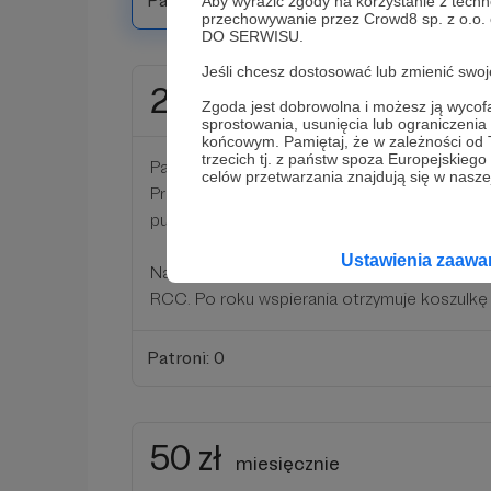
Patroni: 0
Aby wyrazić zgody na korzystanie z techn
przechowywanie przez Crowd8 sp. z o.o.
DO SERWISU.
Jeśli chcesz dostosować lub zmienić sw
25 zł
miesięcznie
Zgoda jest dobrowolna i możesz ją wyc
sprostowania, usunięcia lub ograniczeni
końcowym. Pamiętaj, że w zależności od
trzecich tj. z państw spoza Europejskie
Patron złoty
celów przetwarzania znajdują się w naszej
Przyjemna kwota - w skali roku pozwoli nam o
pucharów dla najlepszych drużyn Częstochow
Ustawienia zaaw
Nagroda: Pojawienie się na comiesięcznej li
RCC. Po roku wspierania otrzymuje koszulk
Patroni: 0
50 zł
miesięcznie