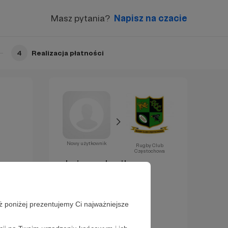
Masz pytania?
Napisz na czacie
4
Realizacja płatności
Nowy użytkownik
Rugby Club
Częstochowa
Już za chwilę
zostaniesz
Patronem!
ż poniżej prezentujemy Ci najważniejsze