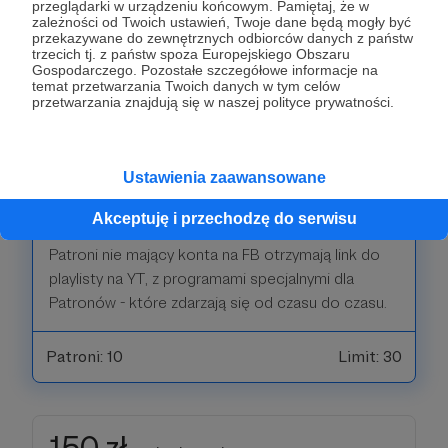
przeglądarki w urządzeniu końcowym. Pamiętaj, że w
zależności od Twoich ustawień, Twoje dane będą mogły być
przekazywane do zewnętrznych odbiorców danych z państw
128 zł
miesięcznie
trzecich tj. z państw spoza Europejskiego Obszaru
Gospodarczego. Pozostałe szczegółowe informacje na
temat przetwarzania Twoich danych w tym celów
przetwarzania znajdują się w naszej polityce prywatności.
Wspierający otrzyma specjalny elektroniczny
certyfikat Patrona oraz zaproszenie do zamkniętej
grupy na FB z kulisami pracy, zapowiedziami
Ustawienia zaawansowane
tematów i dłuuugimi dyskusjami Patronów na
tematy wszelakie :-)
Akceptuję i przechodzę do serwisu
Patroni nie mający konta na FB otrzymają link do
playlisty na YT, z programami specjalnymi dla
Patronów - które zdarzają się od czasu do czasu.
Patroni: 10
Limit: 30
150 zł