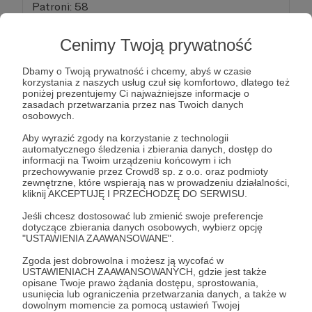
Patroni: 58
Cenimy Twoją prywatność
80 zł
Dbamy o Twoją prywatność i chcemy, abyś w czasie
miesięcznie
korzystania z naszych usług czuł się komfortowo, dlatego też
poniżej prezentujemy Ci najważniejsze informacje o
zasadach przetwarzania przez nas Twoich danych
Wspierający otrzyma specjalny elektroniczny
osobowych.
certyfikat Patrona oraz zaproszenie do zamkniętej
Aby wyrazić zgody na korzystanie z technologii
grupy na FB z kulisami pracy, zapowiedziami
automatycznego śledzenia i zbierania danych, dostęp do
informacji na Twoim urządzeniu końcowym i ich
tematów i dłuuugimi dyskusjami Patronów na
przechowywanie przez Crowd8 sp. z o.o. oraz podmioty
tematy wszelakie :-)
zewnętrzne, które wspierają nas w prowadzeniu działalności,
kliknij AKCEPTUJĘ I PRZECHODZĘ DO SERWISU.
Patroni nie mający konta na FB otrzymają link do
Jeśli chcesz dostosować lub zmienić swoje preferencje
dotyczące zbierania danych osobowych, wybierz opcję
playlisty na YT, z programami specjalnymi dla
"USTAWIENIA ZAAWANSOWANE".
Patronów - które zdarzają się od czasu do czasu.
Zgoda jest dobrowolna i możesz ją wycofać w
USTAWIENIACH ZAAWANSOWANYCH, gdzie jest także
Patroni: 28
opisane Twoje prawo żądania dostępu, sprostowania,
usunięcia lub ograniczenia przetwarzania danych, a także w
dowolnym momencie za pomocą ustawień Twojej