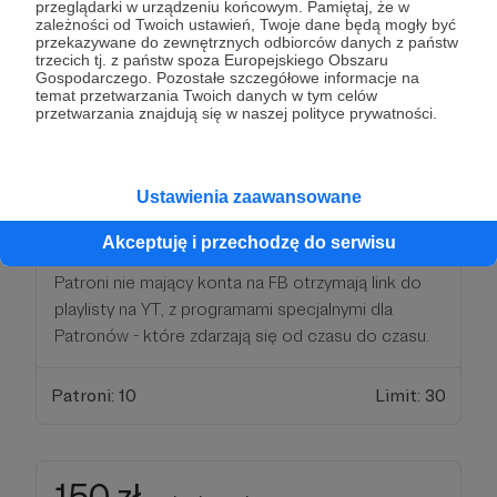
przeglądarki w urządzeniu końcowym. Pamiętaj, że w
zależności od Twoich ustawień, Twoje dane będą mogły być
przekazywane do zewnętrznych odbiorców danych z państw
128 zł
miesięcznie
trzecich tj. z państw spoza Europejskiego Obszaru
Gospodarczego. Pozostałe szczegółowe informacje na
temat przetwarzania Twoich danych w tym celów
przetwarzania znajdują się w naszej polityce prywatności.
Wspierający otrzyma specjalny elektroniczny
certyfikat Patrona oraz zaproszenie do zamkniętej
grupy na FB z kulisami pracy, zapowiedziami
Ustawienia zaawansowane
tematów i dłuuugimi dyskusjami Patronów na
tematy wszelakie :-)
Akceptuję i przechodzę do serwisu
Patroni nie mający konta na FB otrzymają link do
playlisty na YT, z programami specjalnymi dla
Patronów - które zdarzają się od czasu do czasu.
Patroni: 10
Limit: 30
150 zł