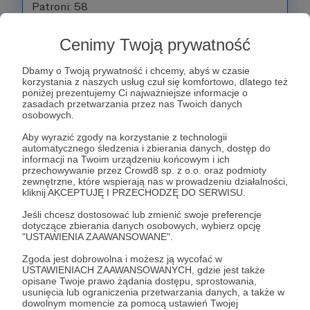
Patroni: 58
Cenimy Twoją prywatność
80 zł
Dbamy o Twoją prywatność i chcemy, abyś w czasie
miesięcznie
korzystania z naszych usług czuł się komfortowo, dlatego też
poniżej prezentujemy Ci najważniejsze informacje o
zasadach przetwarzania przez nas Twoich danych
Wspierający otrzyma specjalny elektroniczny
osobowych.
certyfikat Patrona oraz zaproszenie do zamkniętej
Aby wyrazić zgody na korzystanie z technologii
grupy na FB z kulisami pracy, zapowiedziami
automatycznego śledzenia i zbierania danych, dostęp do
informacji na Twoim urządzeniu końcowym i ich
tematów i dłuuugimi dyskusjami Patronów na
przechowywanie przez Crowd8 sp. z o.o. oraz podmioty
tematy wszelakie :-)
zewnętrzne, które wspierają nas w prowadzeniu działalności,
kliknij AKCEPTUJĘ I PRZECHODZĘ DO SERWISU.
Patroni nie mający konta na FB otrzymają link do
Jeśli chcesz dostosować lub zmienić swoje preferencje
dotyczące zbierania danych osobowych, wybierz opcję
playlisty na YT, z programami specjalnymi dla
"USTAWIENIA ZAAWANSOWANE".
Patronów - które zdarzają się od czasu do czasu.
Zgoda jest dobrowolna i możesz ją wycofać w
USTAWIENIACH ZAAWANSOWANYCH, gdzie jest także
Patroni: 28
opisane Twoje prawo żądania dostępu, sprostowania,
usunięcia lub ograniczenia przetwarzania danych, a także w
dowolnym momencie za pomocą ustawień Twojej