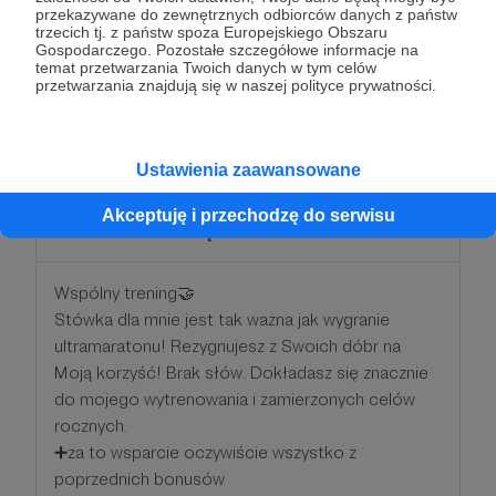
przekazywane do zewnętrznych odbiorców danych z państw
trzecich tj. z państw spoza Europejskiego Obszaru
“Rzeczy wydają się niemożliwe dopóki nie zostaną
Gospodarczego. Pozostałe szczegółowe informacje na
zrobione” - Nelson Mandela
temat przetwarzania Twoich danych w tym celów
przetwarzania znajdują się w naszej polityce prywatności.
Patroni: 5
Limit: 20
Ustawienia zaawansowane
100 zł
Akceptuję i przechodzę do serwisu
miesięcznie
Wspólny trening🤝
Stówka dla mnie jest tak ważna jak wygranie
ultramaratonu! Rezygnujesz z Swoich dóbr na
Moją korzyść! Brak słów. Dokładasz się znacznie
do mojego wytrenowania i zamierzonych celów
rocznych.
➕za to wsparcie oczywiście wszystko z
poprzednich bonusów