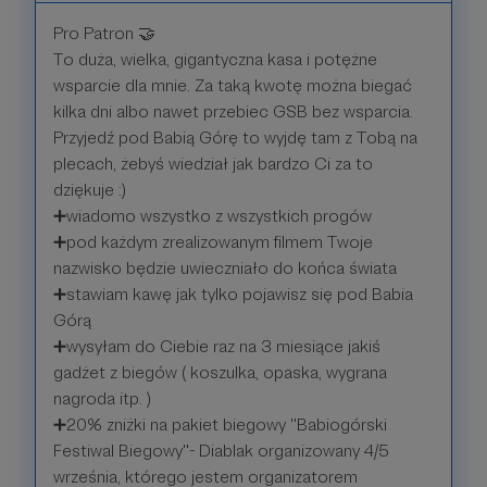
Pro Patron 🤝
To duża, wielka, gigantyczna kasa i potężne
wsparcie dla mnie. Za taką kwotę można biegać
kilka dni albo nawet przebiec GSB bez wsparcia.
Przyjedź pod Babią Górę to wyjdę tam z Tobą na
plecach, żebyś wiedział jak bardzo Ci za to
dziękuje :)
➕wiadomo wszystko z wszystkich progów
➕pod każdym zrealizowanym filmem Twoje
nazwisko będzie uwieczniało do końca świata
➕stawiam kawę jak tylko pojawisz się pod Babia
Górą
➕wysyłam do Ciebie raz na 3 miesiące jakiś
gadżet z biegów ( koszulka, opaska, wygrana
nagroda itp. )
➕20% zniżki na pakiet biegowy ''Babiogórski
Festiwal Biegowy''- Diablak organizowany 4/5
września, którego jestem organizatorem