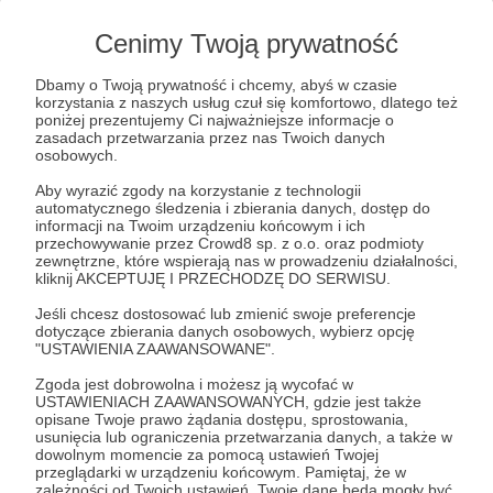
Patroni: 2
Limit: 10
Cenimy Twoją prywatność
Dbamy o Twoją prywatność i chcemy, abyś w czasie
korzystania z naszych usług czuł się komfortowo, dlatego też
75 zł
poniżej prezentujemy Ci najważniejsze informacje o
miesięcznie
zasadach przetwarzania przez nas Twoich danych
osobowych.
Wsparcie fanatyka kawy z ultrasem ☕
Aby wyrazić zgody na korzystanie z technologii
automatycznego śledzenia i zbierania danych, dostęp do
informacji na Twoim urządzeniu końcowym i ich
Dziękuje z całego serca za ten wybór!
przechowywanie przez Crowd8 sp. z o.o. oraz podmioty
zewnętrzne, które wspierają nas w prowadzeniu działalności,
Indywidualna i wyjątkowa kawa leci do Ciebie.
kliknij AKCEPTUJĘ I PRZECHODZĘ DO SERWISU.
Jeśli chcesz dostosować lub zmienić swoje preferencje
- 250 gramowa indywidualna paczka kawy co
dotyczące zbierania danych osobowych, wybierz opcję
miesiąc z Twoim nazwiskiem na kawie (wysyłka co
"USTAWIENIA ZAAWANSOWANE".
drugi miesiąc na Twój adres). Ten Gift zaczyna się
Zgoda jest dobrowolna i możesz ją wycofać w
od tego progu i jest to wyjątkowy i oryginalny
USTAWIENIACH ZAAWANSOWANYCH, gdzie jest także
opisane Twoje prawo żądania dostępu, sprostowania,
prezent.
usunięcia lub ograniczenia przetwarzania danych, a także w
- Oczywiście wszystko co we wcześniejszych
dowolnym momencie za pomocą ustawień Twojej
przeglądarki w urządzeniu końcowym. Pamiętaj, że w
progach.
zależności od Twoich ustawień, Twoje dane będą mogły być