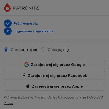
Próg wsparcia
2
Logowanie i rejestracja
Zarejestruj się
Zaloguj się
Zarejestruj się przez Google
Zarejestruj się przez Facebook
Zarejestruj się przez Apple
Administratorem Twoich danych osobowych jest Crowd8
sp. z o.o. z siedziba w Warszawie, ul. Żwirki i Wigury 16, 02-
Rozwiń
092 Warszawa. Twoje dane osobowe będą przetwarzane w