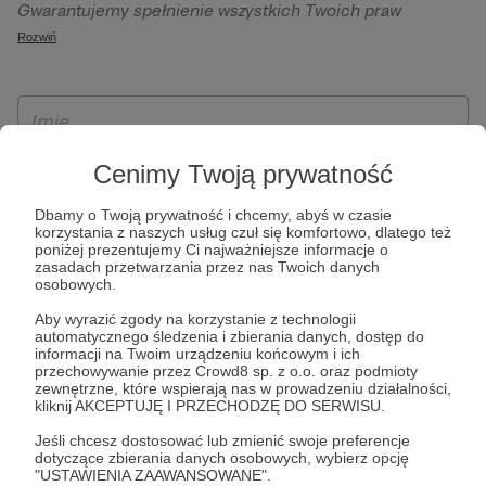
Gwarantujemy spełnienie wszystkich Twoich praw
szczególności w celu wykonania umowy zawartej z Tobą, w
wynikających z ogólnego rozporządzenia o ochronie
Rozwiń
tym do umożliwienia świadczenia usługi drogą
danych, tj. prawo dostępu, sprostowania oraz usunięcia
elektroniczną oraz pełnego korzystania z platformy
Twoich danych, ograniczenia ich przetwarzania, prawo do
Patronite.pl, w tym możliwości dokonywania oraz
ich przenoszenia, niepodlegania zautomatyzowanemu
otrzymywania wsparcia na naszej platformie oraz
podejmowaniu decyzji, w tym profilowaniu, a także prawo
dokonywania płatności.
wyrażenia sprzeciwu wobec przetwarzania Twoich danych
Cenimy Twoją prywatność
osobowych. Rejestracja dla osób niepełnoletnich możliwa
Dbamy o Twoją prywatność i chcemy, abyś w czasie
jest po przekazaniu podpisanego formularza "Zgodna na
korzystania z naszych usług czuł się komfortowo, dlatego też
założenie konta przez osobę niepełnoletnią", formularz
poniżej prezentujemy Ci najważniejsze informacje o
zasadach przetwarzania przez nas Twoich danych
dostępny jest na stronie regulaminu Patronite.pl.
osobowych.
Aby wyrazić zgody na korzystanie z technologii
automatycznego śledzenia i zbierania danych, dostęp do
informacji na Twoim urządzeniu końcowym i ich
przechowywanie przez Crowd8 sp. z o.o. oraz podmioty
zewnętrzne, które wspierają nas w prowadzeniu działalności,
kliknij AKCEPTUJĘ I PRZECHODZĘ DO SERWISU.
Jeśli chcesz dostosować lub zmienić swoje preferencje
dotyczące zbierania danych osobowych, wybierz opcję
* Zapoznałem się i akceptuję
Regulamin
serwisu oraz
Politykę
"USTAWIENIA ZAAWANSOWANE".