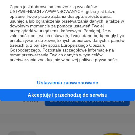
Prywatności
.
Zgoda jest dobrowolna i możesz ją wycofać w
USTAWIENIACH ZAAWANSOWANYCH, gdzie jest także
* Wyrażam zgodę na przetwarzanie moich danych
opisane Twoje prawo żądania dostępu, sprostowania,
osobowych podanych w formularzu rejestracyjnym w celu
usunięcia lub ograniczenia przetwarzania danych, a także w
dowolnym momencie za pomocą ustawień Twojej
prawidłowego świadczenia usług serwisu Patronite.
przeglądarki w urządzeniu końcowym. Pamiętaj, że w
zależności od Twoich ustawień, Twoje dane będą mogły być
Wyrażam zgodę na otrzymywanie drogą elektroniczną
przekazywane do zewnętrznych odbiorców danych z państw
trzecich tj. z państw spoza Europejskiego Obszaru
informacji handlowych - newslettera. Opcja ta może zostać
Gospodarczego. Pozostałe szczegółowe informacje na
zmieniona w ustawieniach konta.
temat przetwarzania Twoich danych w tym celów
przetwarzania znajdują się w naszej polityce prywatności.
Ustawienia zaawansowane
Akceptuję i przechodzę do serwisu
Cofnij
Zarejestruj się i przejdź dalej