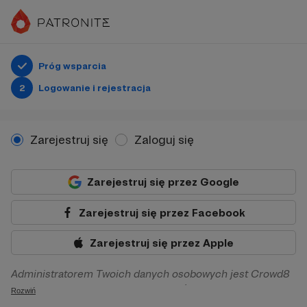
Próg wsparcia
2
Logowanie i rejestracja
Zarejestruj się
Zaloguj się
Zarejestruj się przez Google
Zarejestruj się przez Facebook
Zarejestruj się przez Apple
Administratorem Twoich danych osobowych jest Crowd8
sp. z o.o. z siedziba w Warszawie, ul. Żwirki i Wigury 16, 02-
Rozwiń
092 Warszawa. Twoje dane osobowe będą przetwarzane w