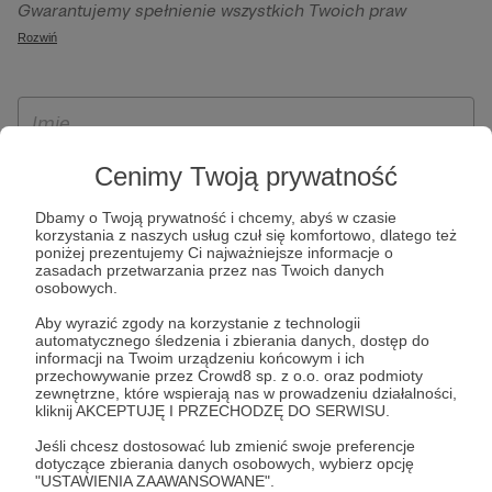
Gwarantujemy spełnienie wszystkich Twoich praw
szczególności w celu wykonania umowy zawartej z Tobą, w
wynikających z ogólnego rozporządzenia o ochronie
Rozwiń
tym do umożliwienia świadczenia usługi drogą
danych, tj. prawo dostępu, sprostowania oraz usunięcia
elektroniczną oraz pełnego korzystania z platformy
Twoich danych, ograniczenia ich przetwarzania, prawo do
Patronite.pl, w tym możliwości dokonywania oraz
ich przenoszenia, niepodlegania zautomatyzowanemu
otrzymywania wsparcia na naszej platformie oraz
podejmowaniu decyzji, w tym profilowaniu, a także prawo
dokonywania płatności.
wyrażenia sprzeciwu wobec przetwarzania Twoich danych
Cenimy Twoją prywatność
osobowych. Rejestracja dla osób niepełnoletnich możliwa
Dbamy o Twoją prywatność i chcemy, abyś w czasie
jest po przekazaniu podpisanego formularza "Zgodna na
korzystania z naszych usług czuł się komfortowo, dlatego też
założenie konta przez osobę niepełnoletnią", formularz
poniżej prezentujemy Ci najważniejsze informacje o
zasadach przetwarzania przez nas Twoich danych
dostępny jest na stronie regulaminu Patronite.pl.
osobowych.
Aby wyrazić zgody na korzystanie z technologii
automatycznego śledzenia i zbierania danych, dostęp do
informacji na Twoim urządzeniu końcowym i ich
przechowywanie przez Crowd8 sp. z o.o. oraz podmioty
zewnętrzne, które wspierają nas w prowadzeniu działalności,
kliknij AKCEPTUJĘ I PRZECHODZĘ DO SERWISU.
Jeśli chcesz dostosować lub zmienić swoje preferencje
dotyczące zbierania danych osobowych, wybierz opcję
* Zapoznałem się i akceptuję
Regulamin
serwisu oraz
Politykę
"USTAWIENIA ZAAWANSOWANE".