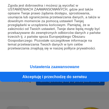
Prywatności
.
Zgoda jest dobrowolna i możesz ją wycofać w
USTAWIENIACH ZAAWANSOWANYCH, gdzie jest także
* Wyrażam zgodę na przetwarzanie moich danych
opisane Twoje prawo żądania dostępu, sprostowania,
osobowych podanych w formularzu rejestracyjnym w celu
usunięcia lub ograniczenia przetwarzania danych, a także w
dowolnym momencie za pomocą ustawień Twojej
prawidłowego świadczenia usług serwisu Patronite.
przeglądarki w urządzeniu końcowym. Pamiętaj, że w
zależności od Twoich ustawień, Twoje dane będą mogły być
Wyrażam zgodę na otrzymywanie drogą elektroniczną
przekazywane do zewnętrznych odbiorców danych z państw
trzecich tj. z państw spoza Europejskiego Obszaru
informacji handlowych - newslettera. Opcja ta może zostać
Gospodarczego. Pozostałe szczegółowe informacje na
zmieniona w ustawieniach konta.
temat przetwarzania Twoich danych w tym celów
przetwarzania znajdują się w naszej polityce prywatności.
Ustawienia zaawansowane
Akceptuję i przechodzę do serwisu
Cofnij
Zarejestruj się i przejdź dalej