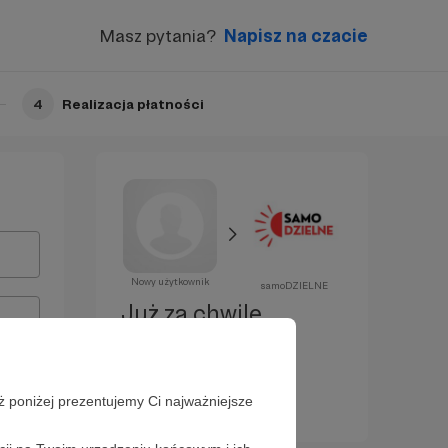
Masz pytania?
Napisz na czacie
4
Realizacja płatności
Nowy użytkownik
samoDZIELNE
Już za chwilę
zostaniesz
Patronem!
ż poniżej prezentujemy Ci najważniejsze