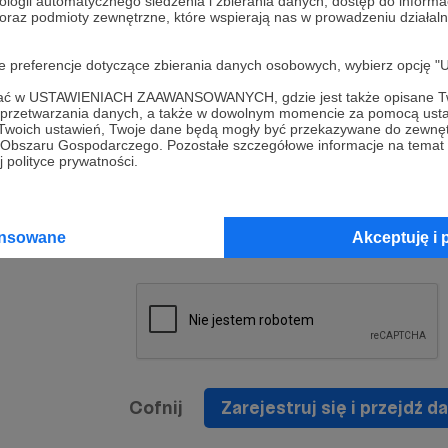
ologii automatycznego śledzenia i zbierania danych, dostęp do inform
a umowy
nie
 oraz podmioty zewnętrzne, które wspierają nas w prowadzeniu dział
nia
nięcia
nia z
* Zapoznałem się i akceptuję
Regulamin
serwisu oraz
prawo
oje preferencje dotyczące zbierania danych osobowych, wybierz op
wania
Politykę Prywatności
.
zowanemu
ofać w USTAWIENIACH ZAAWANSOWANYCH, gdzie jest także opisane Tw
 oraz
że prawo
a przetwarzania danych, a także w dowolnym momencie za pomocą usta
* Wyrażam zgodę na przetwarzanie moich danych
 Twoich ustawień, Twoje dane będą mogły być przekazywane do zewnę
h
osobowych podanych w formularzu rejestracyjnym w
go Obszaru Gospodarczego. Pozostałe szczegółowe informacje na temat
 polityce prywatności.
prawidłowego świadczenia usług serwisu Patronite.
Wyrażam zgodę na otrzymywanie drogą elektronicz
nta
informacji handlowych - newslettera. Opcja ta może
jest na
ansowane
Akceptuję i 
zmieniona w ustawieniach konta.
Cofnij
Zarejestruj się i przejdź da