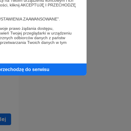
acji na Twoim urządzeniu końcowym i ich
alności, kliknij AKCEPTUJĘ I PRZECHODZĘ
cję "USTAWIENIA ZAAWANSOWANE".
oje prawo żądania dostępu,
wień Twojej przeglądarki w urządzeniu
trznych odbiorców danych z państw
 celu
 przetwarzania Twoich danych w tym
ną
 zostać
przechodzę do serwisu
lej