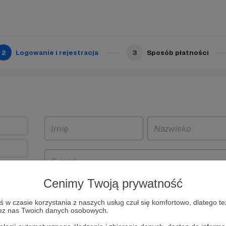
2
Logowanie i rejestracja
3
Sposób płatności
Cenimy Twoją prywatność
t
w czasie korzystania z naszych usług czuł się komfortowo, dlatego te
i i
zez nas Twoich danych osobowych.
owe będą
aw