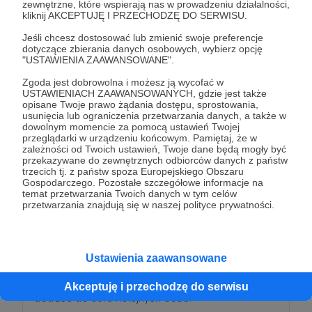
przekraczać kolejne mosty. Twój gest daje nam
zewnętrzne, które wspierają nas w prowadzeniu działalności,
kliknij AKCEPTUJĘ I PRZECHODZĘ DO SERWISU.
siłę do dalszej drogi.
Jeśli chcesz dostosować lub zmienić swoje preferencje
dotyczące zbierania danych osobowych, wybierz opcję
Patroni: 0
"USTAWIENIA ZAAWANSOWANE".
Zgoda jest dobrowolna i możesz ją wycofać w
USTAWIENIACH ZAAWANSOWANYCH, gdzie jest także
opisane Twoje prawo żądania dostępu, sprostowania,
100 zł
usunięcia lub ograniczenia przetwarzania danych, a także w
miesięcznie
dowolnym momencie za pomocą ustawień Twojej
przeglądarki w urządzeniu końcowym. Pamiętaj, że w
zależności od Twoich ustawień, Twoje dane będą mogły być
przekazywane do zewnętrznych odbiorców danych z państw
Ptak
trzecich tj. z państw spoza Europejskiego Obszaru
Gospodarczego. Pozostałe szczegółowe informacje na
temat przetwarzania Twoich danych w tym celów
Z ramionami rozświetlonymi blaskiem wznosisz się
przetwarzania znajdują się w naszej polityce prywatności.
ponad doliny cieni. Widzisz już, jak wygląda Świat
Jasny i czujesz jego ciepło na twarzy.
Ustawienia zaawansowane
Dziękujemy, że wzbijasz się z nami wyżej. Twoje
skrzydła unoszą całą naszą opowieść i pozwalają
Akceptuję i przechodzę do serwisu
dotrzeć do serc kolejnych osób.