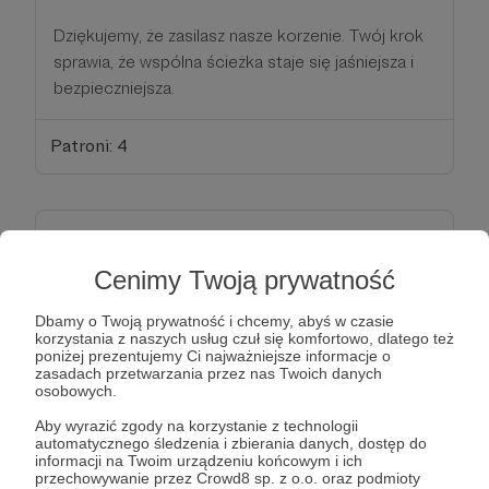
Dziękujemy, że zasilasz nasze korzenie. Twój krok
sprawia, że wspólna ścieżka staje się jaśniejsza i
bezpieczniejsza.
Patroni: 4
50 zł
miesięcznie
Cenimy Twoją prywatność
Przeprawa
Dbamy o Twoją prywatność i chcemy, abyś w czasie
korzystania z naszych usług czuł się komfortowo, dlatego też
poniżej prezentujemy Ci najważniejsze informacje o
dochodzisz do mostu, gdzie zostawiasz za sobą
zasadach przetwarzania przez nas Twoich danych
to, co stare i ciężkie. To próg, w którym odwaga
osobowych.
staje się Twoim przewodnikiem.
Aby wyrazić zgody na korzystanie z technologii
automatycznego śledzenia i zbierania danych, dostęp do
informacji na Twoim urządzeniu końcowym i ich
Dziękujemy, że z taką odwagą pomagasz nam
przechowywanie przez Crowd8 sp. z o.o. oraz podmioty