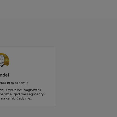
indel
488
zł
miesięcznie
tchu i Youtube. Nagrywam
 bardziej zjadliwe segmenty i
ł. Kiedy nie
matami lewicowymi, jaramy się
lanszówkach, które są moją