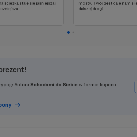
a ścieżka staje się jaśniejsza i
mosty. Twój gest daje nam sił
czniejsza.
dalszej drogi.
prezent!
rypcję Autora
Schodami do Siebie
w formie kuponu
upony