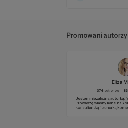
Promowani autorzy
Eliza M
376
patronów
8
Jestem niezależną autorką, fe
Prowadzę własny kanał na Yo
konsultantką i trenerką komp
bym chciała, żebyśmy stworzy
razem ciekawe projekty.