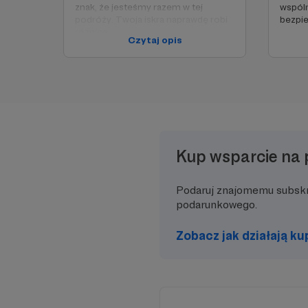
znak, że jesteśmy razem w tej
wspóln
podróży. Twoja iskra naprawdę robi
bezpie
różnicę.
Czytaj opis
Kup wsparcie na 
Podaruj znajomemu subsk
podarunkowego.
Zobacz jak działają k