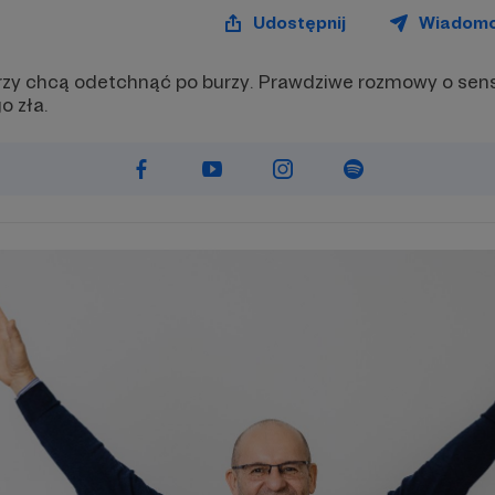
Udostępnij
Wiadom
órzy chcą odetchnąć po burzy. Prawdziwe rozmowy o sens
 zła.