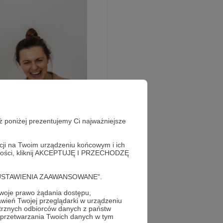
ż poniżej prezentujemy Ci najważniejsze
acji na Twoim urządzeniu końcowym i ich
alności, kliknij AKCEPTUJĘ I PRZECHODZĘ
ś dobrego.
cję "USTAWIENIA ZAAWANSOWANE".
iara i zaufanie w
oje prawo żądania dostępu,
memu, tylko po co?
wień Twojej przeglądarki w urządzeniu
trznych odbiorców danych z państw
 wsparciem możemy
 przetwarzania Twoich danych w tym