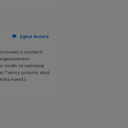
muje
Zgłoś Autora
formować o ryzykach,
nku, więcej prawdy,
aangażowaniem
 środki na realizację
go Twórcy prosimy, abyś
kilka kwestii.