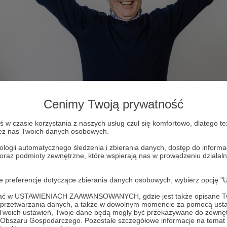
Cenimy Twoją prywatność
w czasie korzystania z naszych usług czuł się komfortowo, dlatego te
zez nas Twoich danych osobowych.
ologii automatycznego śledzenia i zbierania danych, dostęp do inform
 oraz podmioty zewnętrzne, które wspierają nas w prowadzeniu dział
osoby z tym samym błyskiem w oku musi z tego wyjść co
oje preferencje dotyczące zbierania danych osobowych, wybierz op
iebie to ludzie i zespół. Łączą nas wspólne wartości - w
ofać w USTAWIENIACH ZAAWANSOWANYCH, gdzie jest także opisane Tw
ięganie po pomoc. Można próbować to wszystko zrobić sa
te Audio!
a przetwarzania danych, a także w dowolnym momencie za pomocą usta
 Twoich ustawień, Twoje dane będą mogły być przekazywane do zewnę
ń autentycznej bliskości i regeneracji. Z Waszym
go Obszaru Gospodarczego. Pozostałe szczegółowe informacje na temat