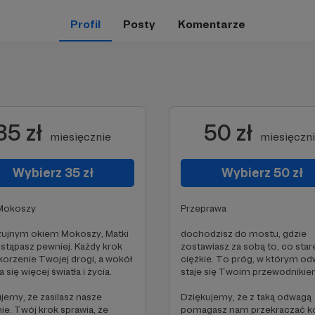
Profil
Posty
Komentarze
35 zł
50 zł
miesięcznie
miesięczn
Wybierz 35 zł
Wybierz 50 zł
 Mokoszy
Przeprawa
zujnym okiem Mokoszy, Matki
dochodzisz do mostu, gdzie
 stąpasz pewniej. Każdy krok
zostawiasz za sobą to, co stare
korzenie Twojej drogi, a wokół
ciężkie. To próg, w którym o
 się więcej światła i życia.
staje się Twoim przewodnikie
jemy, że zasilasz nasze
Dziękujemy, że z taką odwagą
ie. Twój krok sprawia, że
pomagasz nam przekraczać ko