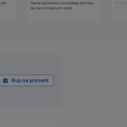
ę do
naszą opowieść i pozwalają dotrzeć
💛 Dzi
do serc kolejnych osób.
Patron
oświet
którzy 
Kup na prezent