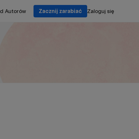
od Autorów
Zacznij zarabiać
Zaloguj się