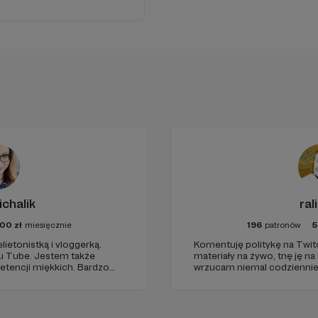
ichalik
ral
300
zł
miesięcznie
196
patronów
5
lietonistką i vloggerką.
Komentuję politykę na Twi
u Tube. Jestem także
materiały na żywo, tnę ję na
etencji miękkich. Bardzo
wrzucam niemal codziennie na kana
li społeczność i tworzyli
zajmujemy się polityką i te
kulturą, gadamy o grach i p
pasją.