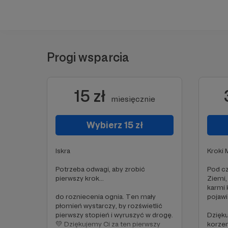
Progi wsparcia
15 zł
miesięcznie
Wybierz 15 zł
Iskra
Kroki
Potrzeba odwagi, aby zrobić
Pod c
pierwszy krok...
Ziemi,
karmi 
do rozniecenia ognia. Ten mały
pojawia
płomień wystarczy, by rozświetlić
pierwszy stopień i wyruszyć w drogę.
Dzięku
💛 Dziękujemy Ci za ten pierwszy
korzen