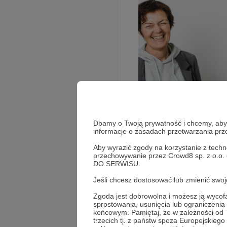
Dbamy o Twoją prywatność i chcemy, abyś 
informacje o zasadach przetwarzania pr
Rozwiń opis
Aby wyrazić zgody na korzystanie z techn
przechowywanie przez Crowd8 sp. z o.o.
DO SERWISU.
Kiedy spotykają się 
Jeśli chcesz dostosować lub zmienić sw
Podcast Schodami do S
Zgoda jest dobrowolna i możesz ją wyc
relacje, wsparcie i s
Słuchaj w Patroni
sprostowania, usunięcia lub ograniczeni
końcowym. Pamiętaj, że w zależności od
Tworzymy przestrze
trzecich tj. z państw spoza Europejskie