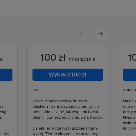
100 zł
1
ie
miesięcznie
Wybierz 100 zł
Ptak
Anioł 
Z ramionami rozświetlonymi
Na naj
 i
blaskiem wznosisz się ponad doliny
strażn
dwaga
cieni. Widzisz już, jak wygląda Świat
który p
m.
Jasny i czujesz jego ciepło na twarzy.
Nyja, 
światł
Dziękujemy, że wzbijasz się z nami
ku ich
lejne
wyżej. Twoje skrzydła unoszą całą