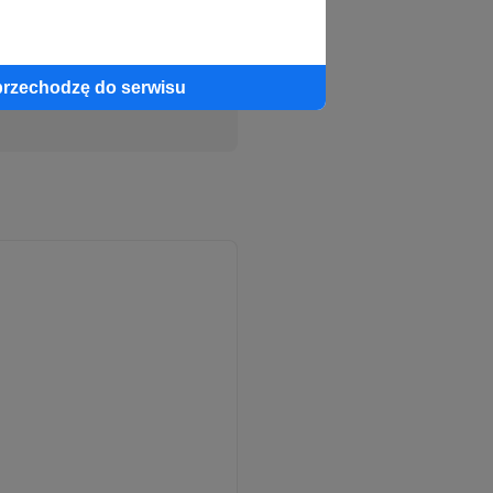
Słuchaj
awdy i harmonii w
przechodzę do serwisu
dowaniu zaufania do
oby, poszukujące
mi w rodzinach z
ci, lękiem i wstydem.
ra niesie bagaż
est liniowy.
iadczeniem
. Z
są sami.