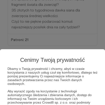
fragment świata dla zwierząt?
35 złotych to tygodniowa dawka siana dla
zwierzęcia średniej wielkości.
Czyż to nie piękne podarować komuś
najważniejszy posiłek dnia na cały tydzień?
Patroni: 21
70 zł
Cenimy Twoją prywatność
miesięcznie
Dbamy o Twoją prywatność i chcemy, abyś w czasie
korzystania z naszych usług czuł się komfortowo, dlatego też
Dołączysz do grona osób tworzących lepszy
poniżej prezentujemy Ci najważniejsze informacje o
zasadach przetwarzania przez nas Twoich danych
fragment świata dla zwierząt?
osobowych.
70 złotych to tygodniowa dawka paszy treściwej
Aby wyrazić zgody na korzystanie z technologii
dla jednego dużego zwierzęcia.
automatycznego śledzenia i zbierania danych, dostęp do
Czyż to nie piękne podarować komuś energię do
informacji na Twoim urządzeniu końcowym i ich
przechowywanie przez Crowd8 sp. z o.o. oraz podmioty
życia przez cały tydzień?