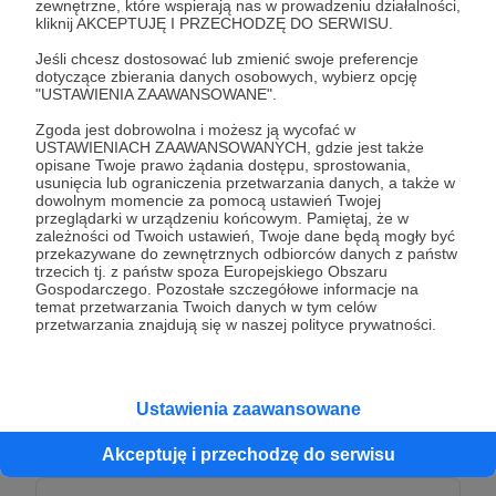
zewnętrzne, które wspierają nas w prowadzeniu działalności,
kliknij AKCEPTUJĘ I PRZECHODZĘ DO SERWISU.
Patroni: 6
Jeśli chcesz dostosować lub zmienić swoje preferencje
dotyczące zbierania danych osobowych, wybierz opcję
"USTAWIENIA ZAAWANSOWANE".
Zgoda jest dobrowolna i możesz ją wycofać w
105 zł
USTAWIENIACH ZAAWANSOWANYCH, gdzie jest także
miesięcznie
opisane Twoje prawo żądania dostępu, sprostowania,
usunięcia lub ograniczenia przetwarzania danych, a także w
dowolnym momencie za pomocą ustawień Twojej
Dołączysz do grona osób tworzących lepszy
przeglądarki w urządzeniu końcowym. Pamiętaj, że w
zależności od Twoich ustawień, Twoje dane będą mogły być
fragment świata dla zwierząt?
przekazywane do zewnętrznych odbiorców danych z państw
105 złotych to pełne wyżywienie dla jednego
trzecich tj. z państw spoza Europejskiego Obszaru
Gospodarczego. Pozostałe szczegółowe informacje na
dużego zwierzaka przez tydzień.
temat przetwarzania Twoich danych w tym celów
Czyż to nie piękne podarować komuś pełen
przetwarzania znajdują się w naszej polityce prywatności.
brzuch przez całe 7 dni ?
Ustawienia zaawansowane
Patroni: 8
Akceptuję i przechodzę do serwisu