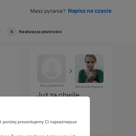
Masz pytania?
Napisz na czacie
4
Realizacja płatności
Nowy użytkownik
Schronisko Pegasus
Już za chwilę
zostaniesz
Patronem!
ż poniżej prezentujemy Ci najważniejsze