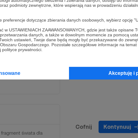
ologii automatycznego śledzenia i zbierania danych, dostęp do inform
 oraz podmioty zewnętrzne, które wspierają nas w prowadzeniu dział
oje preferencje dotyczące zbierania danych osobowych, wybierz op
ofać w USTAWIENIACH ZAAWANSOWANYCH, gdzie jest także opisane Tw
fragment świata dla
a przetwarzania danych, a także w dowolnym momencie za pomocą usta
 Twoich ustawień, Twoje dane będą mogły być przekazywane do zewnę
go Obszaru Gospodarczego. Pozostałe szczegółowe informacje na temat
 dla jednego dużego
 polityce prywatności.
iejszy energię do życia
ansowane
Akceptuję i 
Cofnij
Kontynuuj
fragment świata dla