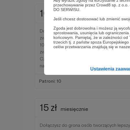
Aby wyrazić zgody na korzystanie z techn
przechowywanie przez Crowd8 sp. z o.o.
DO SERWISU.
10 zł
miesięcznie
Jeśli chcesz dostosować lub zmienić sw
Zgoda jest dobrowolna i możesz ją wyc
Dołączysz do grona osób tworzących lepszy 
sprostowania, usunięcia lub ograniczeni
zwierząt?
końcowym. Pamiętaj, że w zależności od
trzecich tj. z państw spoza Europejskie
10 złotych to dzienna dawka paszy treściwej
celów przetwarzania znajdują się w naszej
zwierzęcia.
Czyż to nie piękne podarować komuś najważn
na cały dzień?
Ustawienia zaaw
Patroni: 10
15 zł
miesięcznie
Dołączysz do grona osób tworzących lepszy 