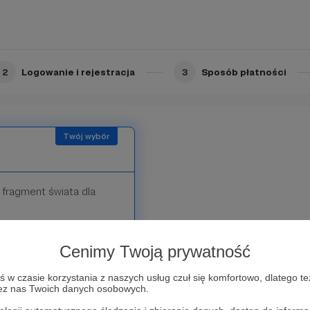
2
Logowanie i rejestracja
3
Sposób płatności
fragment świata dla
ia średniej wielkości.
iejszy posiłek dnia?
Cenimy Twoją prywatność
w czasie korzystania z naszych usług czuł się komfortowo, dlatego te
zez nas Twoich danych osobowych.