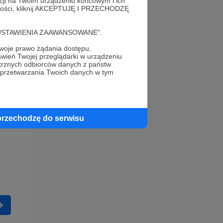
acji na Twoim urządzeniu końcowym i ich
alności, kliknij AKCEPTUJĘ I PRZECHODZĘ
cję "USTAWIENIA ZAAWANSOWANE".
oje prawo żądania dostępu,
wień Twojej przeglądarki w urządzeniu
trznych odbiorców danych z państw
 przetwarzania Twoich danych w tym
przechodzę do serwisu