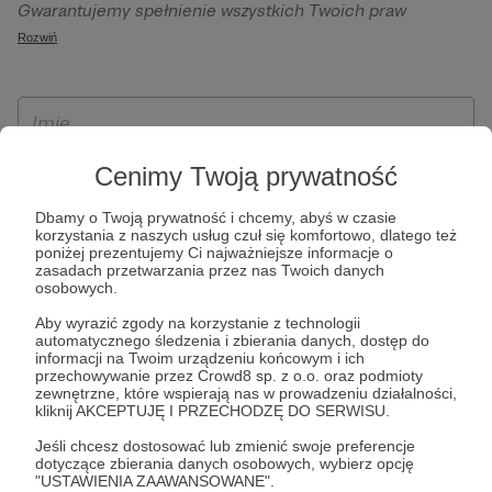
Gwarantujemy spełnienie wszystkich Twoich praw
szczególności w celu wykonania umowy zawartej z Tobą, w
wynikających z ogólnego rozporządzenia o ochronie
Rozwiń
tym do umożliwienia świadczenia usługi drogą
danych, tj. prawo dostępu, sprostowania oraz usunięcia
elektroniczną oraz pełnego korzystania z platformy
Twoich danych, ograniczenia ich przetwarzania, prawo do
Patronite.pl, w tym możliwości dokonywania oraz
ich przenoszenia, niepodlegania zautomatyzowanemu
otrzymywania wsparcia na naszej platformie oraz
podejmowaniu decyzji, w tym profilowaniu, a także prawo
dokonywania płatności.
wyrażenia sprzeciwu wobec przetwarzania Twoich danych
Cenimy Twoją prywatność
osobowych. Rejestracja dla osób niepełnoletnich możliwa
Dbamy o Twoją prywatność i chcemy, abyś w czasie
jest po przekazaniu podpisanego formularza "Zgodna na
korzystania z naszych usług czuł się komfortowo, dlatego też
założenie konta przez osobę niepełnoletnią", formularz
poniżej prezentujemy Ci najważniejsze informacje o
zasadach przetwarzania przez nas Twoich danych
dostępny jest na stronie regulaminu Patronite.pl.
osobowych.
Aby wyrazić zgody na korzystanie z technologii
automatycznego śledzenia i zbierania danych, dostęp do
informacji na Twoim urządzeniu końcowym i ich
przechowywanie przez Crowd8 sp. z o.o. oraz podmioty
zewnętrzne, które wspierają nas w prowadzeniu działalności,
kliknij AKCEPTUJĘ I PRZECHODZĘ DO SERWISU.
Jeśli chcesz dostosować lub zmienić swoje preferencje
dotyczące zbierania danych osobowych, wybierz opcję
* Zapoznałem się i akceptuję
Regulamin
serwisu oraz
Politykę
"USTAWIENIA ZAAWANSOWANE".