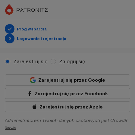
Próg wsparcia
2
Logowanie i rejestracja
Zarejestruj się
Zaloguj się
Zarejestruj się przez Google
Zarejestruj się przez Facebook
Zarejestruj się przez Apple
Administratorem Twoich danych osobowych jest Crowd8
sp. z o.o. z siedziba w Warszawie, ul. Żwirki i Wigury 16, 02-
Rozwiń
092 Warszawa. Twoje dane osobowe będą przetwarzane w