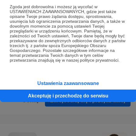
Prywatności
.
Zgoda jest dobrowolna i możesz ją wycofać w
USTAWIENIACH ZAAWANSOWANYCH, gdzie jest także
* Wyrażam zgodę na przetwarzanie moich danych
opisane Twoje prawo żądania dostępu, sprostowania,
osobowych podanych w formularzu rejestracyjnym w celu
usunięcia lub ograniczenia przetwarzania danych, a także w
dowolnym momencie za pomocą ustawień Twojej
prawidłowego świadczenia usług serwisu Patronite.
przeglądarki w urządzeniu końcowym. Pamiętaj, że w
zależności od Twoich ustawień, Twoje dane będą mogły być
Wyrażam zgodę na otrzymywanie drogą elektroniczną
przekazywane do zewnętrznych odbiorców danych z państw
trzecich tj. z państw spoza Europejskiego Obszaru
informacji handlowych - newslettera. Opcja ta może zostać
Gospodarczego. Pozostałe szczegółowe informacje na
zmieniona w ustawieniach konta.
temat przetwarzania Twoich danych w tym celów
przetwarzania znajdują się w naszej polityce prywatności.
Ustawienia zaawansowane
Akceptuję i przechodzę do serwisu
Cofnij
Zarejestruj się i przejdź dalej