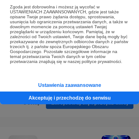
Prywatności
.
Zgoda jest dobrowolna i możesz ją wycofać w
USTAWIENIACH ZAAWANSOWANYCH, gdzie jest także
* Wyrażam zgodę na przetwarzanie moich danych
opisane Twoje prawo żądania dostępu, sprostowania,
osobowych podanych w formularzu rejestracyjnym w celu
usunięcia lub ograniczenia przetwarzania danych, a także w
dowolnym momencie za pomocą ustawień Twojej
prawidłowego świadczenia usług serwisu Patronite.
przeglądarki w urządzeniu końcowym. Pamiętaj, że w
zależności od Twoich ustawień, Twoje dane będą mogły być
Wyrażam zgodę na otrzymywanie drogą elektroniczną
przekazywane do zewnętrznych odbiorców danych z państw
trzecich tj. z państw spoza Europejskiego Obszaru
informacji handlowych - newslettera. Opcja ta może zostać
Gospodarczego. Pozostałe szczegółowe informacje na
zmieniona w ustawieniach konta.
temat przetwarzania Twoich danych w tym celów
przetwarzania znajdują się w naszej polityce prywatności.
Ustawienia zaawansowane
Akceptuję i przechodzę do serwisu
Cofnij
Zarejestruj się i przejdź dalej