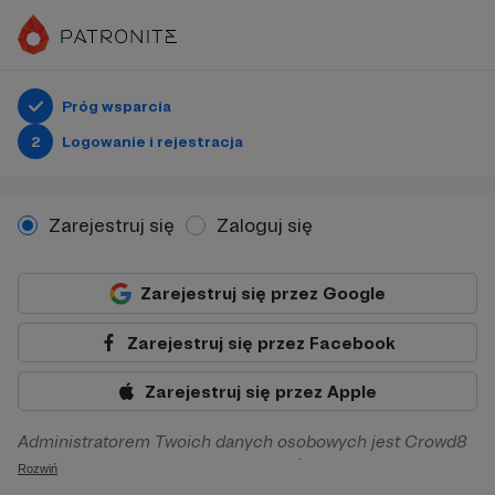
Próg wsparcia
2
Logowanie i rejestracja
Zarejestruj się
Zaloguj się
Zarejestruj się przez Google
Zarejestruj się przez Facebook
Zarejestruj się przez Apple
Administratorem Twoich danych osobowych jest Crowd8
sp. z o.o. z siedziba w Warszawie, ul. Żwirki i Wigury 16, 02-
Rozwiń
092 Warszawa. Twoje dane osobowe będą przetwarzane w