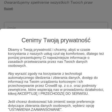
Gwarantujemy spełnienie wszystkich Twoich praw
szczególności w celu wykonania umowy zawartej z Tobą, w
wynikających z ogólnego rozporządzenia o ochronie
Rozwiń
tym do umożliwienia świadczenia usługi drogą
danych, tj. prawo dostępu, sprostowania oraz usunięcia
elektroniczną oraz pełnego korzystania z platformy
Twoich danych, ograniczenia ich przetwarzania, prawo do
Patronite.pl, w tym możliwości dokonywania oraz
ich przenoszenia, niepodlegania zautomatyzowanemu
otrzymywania wsparcia na naszej platformie oraz
podejmowaniu decyzji, w tym profilowaniu, a także prawo
dokonywania płatności.
wyrażenia sprzeciwu wobec przetwarzania Twoich danych
Cenimy Twoją prywatność
osobowych. Rejestracja dla osób niepełnoletnich możliwa
Dbamy o Twoją prywatność i chcemy, abyś w czasie
jest po przekazaniu podpisanego formularza "Zgodna na
korzystania z naszych usług czuł się komfortowo, dlatego też
założenie konta przez osobę niepełnoletnią", formularz
poniżej prezentujemy Ci najważniejsze informacje o
zasadach przetwarzania przez nas Twoich danych
dostępny jest na stronie regulaminu Patronite.pl.
osobowych.
Aby wyrazić zgody na korzystanie z technologii
automatycznego śledzenia i zbierania danych, dostęp do
informacji na Twoim urządzeniu końcowym i ich
przechowywanie przez Crowd8 sp. z o.o. oraz podmioty
zewnętrzne, które wspierają nas w prowadzeniu działalności,
kliknij AKCEPTUJĘ I PRZECHODZĘ DO SERWISU.
Jeśli chcesz dostosować lub zmienić swoje preferencje
dotyczące zbierania danych osobowych, wybierz opcję
* Zapoznałem się i akceptuję
Regulamin
serwisu oraz
Politykę
"USTAWIENIA ZAAWANSOWANE".