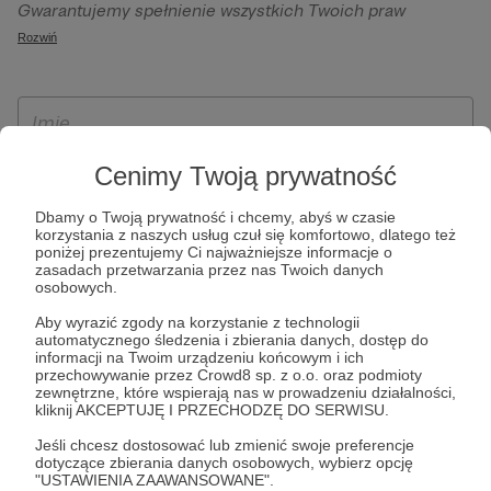
Gwarantujemy spełnienie wszystkich Twoich praw
szczególności w celu wykonania umowy zawartej z Tobą, w
wynikających z ogólnego rozporządzenia o ochronie
Rozwiń
tym do umożliwienia świadczenia usługi drogą
danych, tj. prawo dostępu, sprostowania oraz usunięcia
elektroniczną oraz pełnego korzystania z platformy
Twoich danych, ograniczenia ich przetwarzania, prawo do
Patronite.pl, w tym możliwości dokonywania oraz
ich przenoszenia, niepodlegania zautomatyzowanemu
otrzymywania wsparcia na naszej platformie oraz
podejmowaniu decyzji, w tym profilowaniu, a także prawo
dokonywania płatności.
wyrażenia sprzeciwu wobec przetwarzania Twoich danych
Cenimy Twoją prywatność
osobowych. Rejestracja dla osób niepełnoletnich możliwa
Dbamy o Twoją prywatność i chcemy, abyś w czasie
jest po przekazaniu podpisanego formularza "Zgodna na
korzystania z naszych usług czuł się komfortowo, dlatego też
założenie konta przez osobę niepełnoletnią", formularz
poniżej prezentujemy Ci najważniejsze informacje o
zasadach przetwarzania przez nas Twoich danych
dostępny jest na stronie regulaminu Patronite.pl.
osobowych.
Aby wyrazić zgody na korzystanie z technologii
automatycznego śledzenia i zbierania danych, dostęp do
informacji na Twoim urządzeniu końcowym i ich
przechowywanie przez Crowd8 sp. z o.o. oraz podmioty
zewnętrzne, które wspierają nas w prowadzeniu działalności,
kliknij AKCEPTUJĘ I PRZECHODZĘ DO SERWISU.
Jeśli chcesz dostosować lub zmienić swoje preferencje
dotyczące zbierania danych osobowych, wybierz opcję
* Zapoznałem się i akceptuję
Regulamin
serwisu oraz
Politykę
"USTAWIENIA ZAAWANSOWANE".