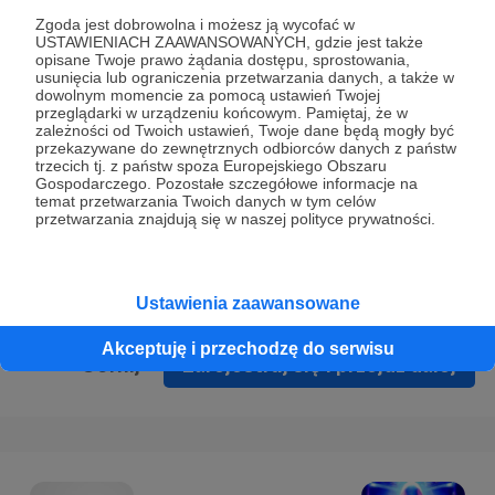
Prywatności
.
Zgoda jest dobrowolna i możesz ją wycofać w
USTAWIENIACH ZAAWANSOWANYCH, gdzie jest także
* Wyrażam zgodę na przetwarzanie moich danych
opisane Twoje prawo żądania dostępu, sprostowania,
osobowych podanych w formularzu rejestracyjnym w celu
usunięcia lub ograniczenia przetwarzania danych, a także w
dowolnym momencie za pomocą ustawień Twojej
prawidłowego świadczenia usług serwisu Patronite.
przeglądarki w urządzeniu końcowym. Pamiętaj, że w
zależności od Twoich ustawień, Twoje dane będą mogły być
Wyrażam zgodę na otrzymywanie drogą elektroniczną
przekazywane do zewnętrznych odbiorców danych z państw
trzecich tj. z państw spoza Europejskiego Obszaru
informacji handlowych - newslettera. Opcja ta może zostać
Gospodarczego. Pozostałe szczegółowe informacje na
zmieniona w ustawieniach konta.
temat przetwarzania Twoich danych w tym celów
przetwarzania znajdują się w naszej polityce prywatności.
Ustawienia zaawansowane
Akceptuję i przechodzę do serwisu
Cofnij
Zarejestruj się i przejdź dalej