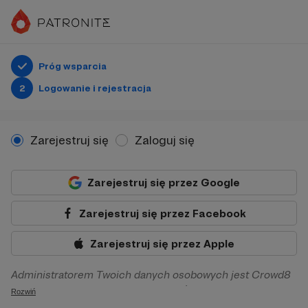
Próg wsparcia
2
Logowanie i rejestracja
Zarejestruj się
Zaloguj się
Zarejestruj się przez Google
Zarejestruj się przez Facebook
Zarejestruj się przez Apple
Administratorem Twoich danych osobowych jest Crowd8
sp. z o.o. z siedziba w Warszawie, ul. Żwirki i Wigury 16, 02-
Rozwiń
092 Warszawa. Twoje dane osobowe będą przetwarzane w