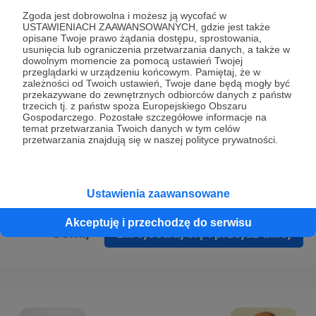
Prywatności
.
Zgoda jest dobrowolna i możesz ją wycofać w
USTAWIENIACH ZAAWANSOWANYCH, gdzie jest także
* Wyrażam zgodę na przetwarzanie moich danych
opisane Twoje prawo żądania dostępu, sprostowania,
osobowych podanych w formularzu rejestracyjnym w celu
usunięcia lub ograniczenia przetwarzania danych, a także w
dowolnym momencie za pomocą ustawień Twojej
prawidłowego świadczenia usług serwisu Patronite.
przeglądarki w urządzeniu końcowym. Pamiętaj, że w
zależności od Twoich ustawień, Twoje dane będą mogły być
Wyrażam zgodę na otrzymywanie drogą elektroniczną
przekazywane do zewnętrznych odbiorców danych z państw
trzecich tj. z państw spoza Europejskiego Obszaru
informacji handlowych - newslettera. Opcja ta może zostać
Gospodarczego. Pozostałe szczegółowe informacje na
zmieniona w ustawieniach konta.
temat przetwarzania Twoich danych w tym celów
przetwarzania znajdują się w naszej polityce prywatności.
Ustawienia zaawansowane
Akceptuję i przechodzę do serwisu
Cofnij
Zarejestruj się i przejdź dalej