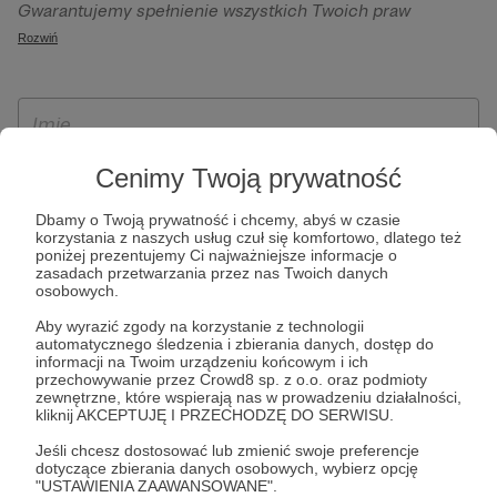
Gwarantujemy spełnienie wszystkich Twoich praw
szczególności w celu wykonania umowy zawartej z Tobą, w
wynikających z ogólnego rozporządzenia o ochronie
Rozwiń
tym do umożliwienia świadczenia usługi drogą
danych, tj. prawo dostępu, sprostowania oraz usunięcia
elektroniczną oraz pełnego korzystania z platformy
Twoich danych, ograniczenia ich przetwarzania, prawo do
Patronite.pl, w tym możliwości dokonywania oraz
ich przenoszenia, niepodlegania zautomatyzowanemu
otrzymywania wsparcia na naszej platformie oraz
podejmowaniu decyzji, w tym profilowaniu, a także prawo
dokonywania płatności.
wyrażenia sprzeciwu wobec przetwarzania Twoich danych
Cenimy Twoją prywatność
osobowych. Rejestracja dla osób niepełnoletnich możliwa
Dbamy o Twoją prywatność i chcemy, abyś w czasie
jest po przekazaniu podpisanego formularza "Zgodna na
korzystania z naszych usług czuł się komfortowo, dlatego też
założenie konta przez osobę niepełnoletnią", formularz
poniżej prezentujemy Ci najważniejsze informacje o
zasadach przetwarzania przez nas Twoich danych
dostępny jest na stronie regulaminu Patronite.pl.
osobowych.
Aby wyrazić zgody na korzystanie z technologii
automatycznego śledzenia i zbierania danych, dostęp do
informacji na Twoim urządzeniu końcowym i ich
przechowywanie przez Crowd8 sp. z o.o. oraz podmioty
zewnętrzne, które wspierają nas w prowadzeniu działalności,
kliknij AKCEPTUJĘ I PRZECHODZĘ DO SERWISU.
Jeśli chcesz dostosować lub zmienić swoje preferencje
dotyczące zbierania danych osobowych, wybierz opcję
* Zapoznałem się i akceptuję
Regulamin
serwisu oraz
Politykę
"USTAWIENIA ZAAWANSOWANE".