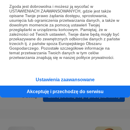
Prywatności
.
Zgoda jest dobrowolna i możesz ją wycofać w
USTAWIENIACH ZAAWANSOWANYCH, gdzie jest także
* Wyrażam zgodę na przetwarzanie moich danych
opisane Twoje prawo żądania dostępu, sprostowania,
osobowych podanych w formularzu rejestracyjnym w celu
usunięcia lub ograniczenia przetwarzania danych, a także w
dowolnym momencie za pomocą ustawień Twojej
prawidłowego świadczenia usług serwisu Patronite.
przeglądarki w urządzeniu końcowym. Pamiętaj, że w
zależności od Twoich ustawień, Twoje dane będą mogły być
Wyrażam zgodę na otrzymywanie drogą elektroniczną
przekazywane do zewnętrznych odbiorców danych z państw
trzecich tj. z państw spoza Europejskiego Obszaru
informacji handlowych - newslettera. Opcja ta może zostać
Gospodarczego. Pozostałe szczegółowe informacje na
zmieniona w ustawieniach konta.
temat przetwarzania Twoich danych w tym celów
przetwarzania znajdują się w naszej polityce prywatności.
Ustawienia zaawansowane
Akceptuję i przechodzę do serwisu
Cofnij
Zarejestruj się i przejdź dalej