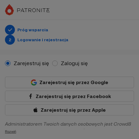
Próg wsparcia
2
Logowanie i rejestracja
Zarejestruj się
Zaloguj się
Zarejestruj się przez Google
Zarejestruj się przez Facebook
Zarejestruj się przez Apple
Administratorem Twoich danych osobowych jest Crowd8
sp. z o.o. z siedziba w Warszawie, ul. Żwirki i Wigury 16, 02-
Rozwiń
092 Warszawa. Twoje dane osobowe będą przetwarzane w