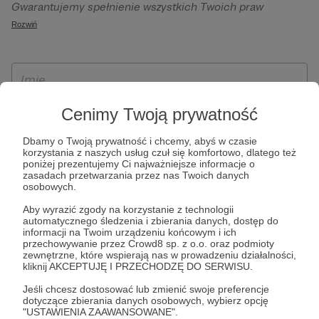
Gwarantujemy spełnienie wszystkich Twoich praw
szczególności w celu wykonania umowy zawartej z Tobą, w
wynikających z ogólnego rozporządzenia o ochronie
Rozwiń
tym do umożliwienia świadczenia usługi drogą
danych, tj. prawo dostępu, sprostowania oraz usunięcia
elektroniczną oraz pełnego korzystania z platformy
Twoich danych, ograniczenia ich przetwarzania, prawo do
Patronite.pl, w tym możliwości dokonywania oraz
ich przenoszenia, niepodlegania zautomatyzowanemu
otrzymywania wsparcia na naszej platformie oraz
podejmowaniu decyzji, w tym profilowaniu, a także prawo
dokonywania płatności.
wyrażenia sprzeciwu wobec przetwarzania Twoich danych
Cenimy Twoją prywatność
osobowych. Rejestracja dla osób niepełnoletnich możliwa
Dbamy o Twoją prywatność i chcemy, abyś w czasie
jest po przekazaniu podpisanego formularza "Zgodna na
korzystania z naszych usług czuł się komfortowo, dlatego też
założenie konta przez osobę niepełnoletnią", formularz
poniżej prezentujemy Ci najważniejsze informacje o
zasadach przetwarzania przez nas Twoich danych
dostępny jest na stronie regulaminu Patronite.pl.
osobowych.
Aby wyrazić zgody na korzystanie z technologii
automatycznego śledzenia i zbierania danych, dostęp do
informacji na Twoim urządzeniu końcowym i ich
przechowywanie przez Crowd8 sp. z o.o. oraz podmioty
zewnętrzne, które wspierają nas w prowadzeniu działalności,
kliknij AKCEPTUJĘ I PRZECHODZĘ DO SERWISU.
Jeśli chcesz dostosować lub zmienić swoje preferencje
dotyczące zbierania danych osobowych, wybierz opcję
* Zapoznałem się i akceptuję
Regulamin
serwisu oraz
Politykę
"USTAWIENIA ZAAWANSOWANE".