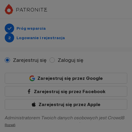
Próg wsparcia
2
Logowanie i rejestracja
Zarejestruj się
Zaloguj się
Zarejestruj się przez Google
Zarejestruj się przez Facebook
Zarejestruj się przez Apple
Administratorem Twoich danych osobowych jest Crowd8
sp. z o.o. z siedziba w Warszawie, ul. Żwirki i Wigury 16, 02-
Rozwiń
092 Warszawa. Twoje dane osobowe będą przetwarzane w