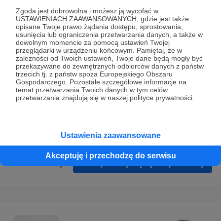
Prywatności
.
Zgoda jest dobrowolna i możesz ją wycofać w
USTAWIENIACH ZAAWANSOWANYCH, gdzie jest także
* Wyrażam zgodę na przetwarzanie moich danych
opisane Twoje prawo żądania dostępu, sprostowania,
osobowych podanych w formularzu rejestracyjnym w celu
usunięcia lub ograniczenia przetwarzania danych, a także w
dowolnym momencie za pomocą ustawień Twojej
prawidłowego świadczenia usług serwisu Patronite.
przeglądarki w urządzeniu końcowym. Pamiętaj, że w
zależności od Twoich ustawień, Twoje dane będą mogły być
Wyrażam zgodę na otrzymywanie drogą elektroniczną
przekazywane do zewnętrznych odbiorców danych z państw
trzecich tj. z państw spoza Europejskiego Obszaru
informacji handlowych - newslettera. Opcja ta może zostać
Gospodarczego. Pozostałe szczegółowe informacje na
zmieniona w ustawieniach konta.
temat przetwarzania Twoich danych w tym celów
przetwarzania znajdują się w naszej polityce prywatności.
Ustawienia zaawansowane
Akceptuję i przechodzę do serwisu
Cofnij
Zarejestruj się i przejdź dalej