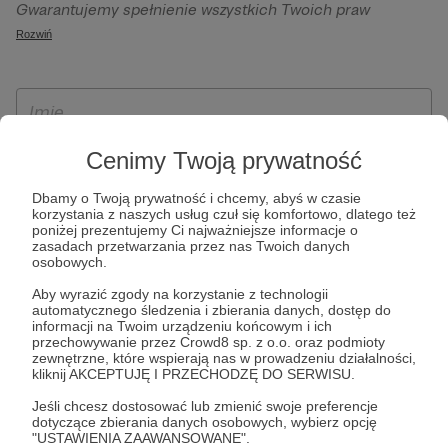
Gwarantujemy spełnienie wszystkich Twoich praw
szczególności w celu wykonania umowy zawartej z Tobą, w
wynikających z ogólnego rozporządzenia o ochronie
Rozwiń
tym do umożliwienia świadczenia usługi drogą
danych, tj. prawo dostępu, sprostowania oraz usunięcia
elektroniczną oraz pełnego korzystania z platformy
Twoich danych, ograniczenia ich przetwarzania, prawo do
Patronite.pl, w tym możliwości dokonywania oraz
ich przenoszenia, niepodlegania zautomatyzowanemu
otrzymywania wsparcia na naszej platformie oraz
podejmowaniu decyzji, w tym profilowaniu, a także prawo
dokonywania płatności.
wyrażenia sprzeciwu wobec przetwarzania Twoich danych
Cenimy Twoją prywatność
osobowych. Rejestracja dla osób niepełnoletnich możliwa
Dbamy o Twoją prywatność i chcemy, abyś w czasie
jest po przekazaniu podpisanego formularza "Zgodna na
korzystania z naszych usług czuł się komfortowo, dlatego też
założenie konta przez osobę niepełnoletnią", formularz
poniżej prezentujemy Ci najważniejsze informacje o
zasadach przetwarzania przez nas Twoich danych
dostępny jest na stronie regulaminu Patronite.pl.
osobowych.
Aby wyrazić zgody na korzystanie z technologii
automatycznego śledzenia i zbierania danych, dostęp do
informacji na Twoim urządzeniu końcowym i ich
przechowywanie przez Crowd8 sp. z o.o. oraz podmioty
zewnętrzne, które wspierają nas w prowadzeniu działalności,
kliknij AKCEPTUJĘ I PRZECHODZĘ DO SERWISU.
Jeśli chcesz dostosować lub zmienić swoje preferencje
dotyczące zbierania danych osobowych, wybierz opcję
* Zapoznałem się i akceptuję
Regulamin
serwisu oraz
Politykę
"USTAWIENIA ZAAWANSOWANE".