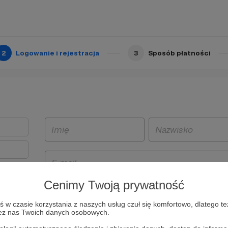
2
Logowanie i rejestracja
3
Sposób płatności
Cenimy Twoją prywatność
t
w czasie korzystania z naszych usług czuł się komfortowo, dlatego te
i i
zez nas Twoich danych osobowych.
owe będą
aw