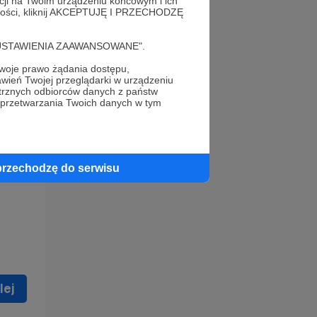
acji na Twoim urządzeniu końcowym i ich
alności, kliknij AKCEPTUJĘ I PRZECHODZĘ
cję "USTAWIENIA ZAAWANSOWANE".
oje prawo żądania dostępu,
wień Twojej przeglądarki w urządzeniu
trznych odbiorców danych z państw
 celu
 przetwarzania Twoich danych w tym
ną
 zostać
przechodzę do serwisu
lej