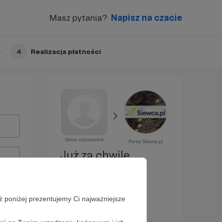
Masz pytania?
Napisz na czacie
4
Realizacja płatności
Nowy użytkownik
Portal Siewca.pl
Już za chwilę
zostaniesz
Patronem!
ż poniżej prezentujemy Ci najważniejsze