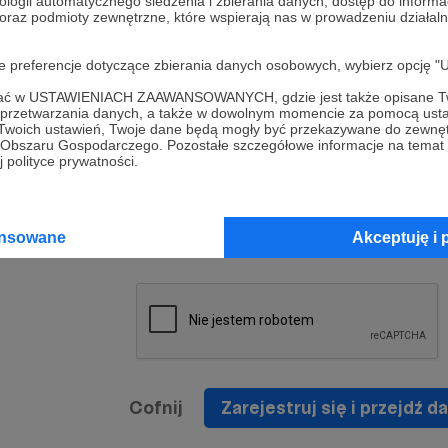
ologii automatycznego śledzenia i zbierania danych, dostęp do inform
a umowy
nie
 oraz podmioty zewnętrzne, które wspierają nas w prowadzeniu dział
nia
nięcia
nia z
* Zapoznałem się i akceptuję
Regulamin
serwisu oraz
prawo
oje preferencje dotyczące zbierania danych osobowych, wybierz op
wania
Politykę Prywatności
.
zowanemu
ofać w USTAWIENIACH ZAAWANSOWANYCH, gdzie jest także opisane Tw
 oraz
że prawo
a przetwarzania danych, a także w dowolnym momencie za pomocą usta
* Wyrażam zgodę na przetwarzanie moich danych
 Twoich ustawień, Twoje dane będą mogły być przekazywane do zewnę
h
osobowych podanych w formularzu rejestracyjnym w
go Obszaru Gospodarczego. Pozostałe szczegółowe informacje na temat
 polityce prywatności.
prawidłowego świadczenia usług serwisu Patronite.
Wyrażam zgodę na otrzymywanie drogą elektronicz
nta
informacji handlowych - newslettera. Opcja ta może
jest na
ansowane
Akceptuję i 
zmieniona w ustawieniach konta.
Cofnij
Zarejestruj się i przejdź da