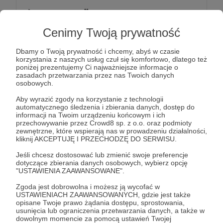
🍹 50zł to już coś! 🎥
Bardzo Ci dziękujemy, że zdecydowałeś się wesprzeć
Cenimy Twoją prywatność
naszą twórczość!
Wiele to dla nas znaczy.
Dbamy o Twoją prywatność i chcemy, abyś w czasie
korzystania z naszych usług czuł się komfortowo, dlatego też
Patroni: 1
poniżej prezentujemy Ci najważniejsze informacje o
zasadach przetwarzania przez nas Twoich danych
osobowych.
Aby wyrazić zgody na korzystanie z technologii
100 zł
automatycznego śledzenia i zbierania danych, dostęp do
miesięcznie
informacji na Twoim urządzeniu końcowym i ich
przechowywanie przez Crowd8 sp. z o.o. oraz podmioty
zewnętrzne, które wspierają nas w prowadzeniu działalności,
kliknij AKCEPTUJĘ I PRZECHODZĘ DO SERWISU.
📷 WYBOROWY PATRON PEŁNOKLATKOWY 📷
Jeśli chcesz dostosować lub zmienić swoje preferencje
🥉💯 To już poważna kwota, która realnie wpływa na
dotyczące zbierania danych osobowych, wybierz opcję
funkcjonowanie naszego kanału❗️
"USTAWIENIA ZAAWANSOWANE".
Jesteśmy Ci niezmiernie wdzięczni za Twoje wsparcie!
Zgoda jest dobrowolna i możesz ją wycofać w
USTAWIENIACH ZAAWANSOWANYCH, gdzie jest także
Patroni: 0
Limit: 15
opisane Twoje prawo żądania dostępu, sprostowania,
usunięcia lub ograniczenia przetwarzania danych, a także w
dowolnym momencie za pomocą ustawień Twojej