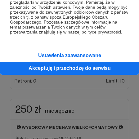
przeglądarki w urządzeniu końcowym. Pamiętaj, że w
zależności od Twoich ustawień, Twoje dane będą mogły być
200 zł
przekazywane do zewnętrznych odbiorców danych z państw
miesięcznie
trzecich tj. z państw spoza Europejskiego Obszaru
Gospodarczego. Pozostałe szczegółowe informacje na
temat przetwarzania Twoich danych w tym celów
📷 WYBOROWY MECENAS ŚREDNIOFORMATOWY
przetwarzania znajdują się w naszej polityce prywatności.
📷
🥈Stajesz się Skrawkowym Mecenasem💥
Taka kwota jest już konkretnym wsparciem naszej
Ustawienia zaawansowane
działalności.
Bardzo dziękujemy, że jesteś z nami!
Akceptuję i przechodzę do serwisu
Patroni: 0
Limit: 10
250 zł
miesięcznie
📷 WYBOROWY MECENAS WIELKOFORMATOWY 📷
🥇🔥To już prawdziwy MECENAT‼️