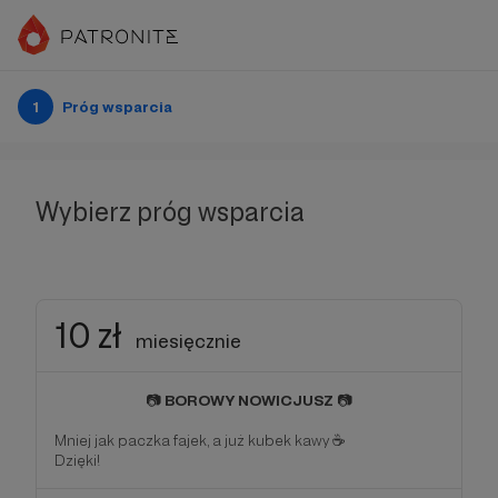
1
Próg wsparcia
Wybierz próg wsparcia
10 zł
miesięcznie
📷
BOROWY NOWICJUSZ
📷
Mniej jak paczka fajek, a już kubek kawy ☕️
Dzięki!