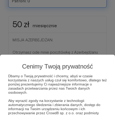
Patroni: 0
50 zł
miesięcznie
MISJA AZERBEJDŻAN:
Otrzymasz ode mnie pocztówkę z Azerbejdżanu
który jest celem mojej wyprawy a dodatkowo
dołożysz kilka litrów do mojego baku :)
Cenimy Twoją prywatność
Dbamy o Twoją prywatność i chcemy, abyś w czasie
Patroni: 1
korzystania z naszych usług czuł się komfortowo, dlatego też
poniżej prezentujemy Ci najważniejsze informacje o
zasadach przetwarzania przez nas Twoich danych
osobowych.
100 zł
Aby wyrazić zgody na korzystanie z technologii
miesięcznie
automatycznego śledzenia i zbierania danych, dostęp do
informacji na Twoim urządzeniu końcowym i ich
przechowywanie przez Crowd8 sp. z o.o. oraz podmioty