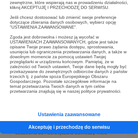
UPOMINEK
zewnętrzne, które wspierają nas w prowadzeniu działalności,
kliknij AKCEPTUJĘ I PRZECHODZĘ DO SERWISU.
Oprócz pocztówki wybiorę dla Ciebie coś
Jeśli chcesz dostosować lub zmienić swoje preferencje
dotyczące zbierania danych osobowych, wybierz opcję
specjalnego, na miejscowym ryneczku, mały
"USTAWIENIA ZAAWANSOWANE".
kawałek Azerbejdżanu który powędruje w ślad za
Zgoda jest dobrowolna i możesz ją wycofać w
pocztówką pod Twój adres. A resztę pewnie
USTAWIENIACH ZAAWANSOWANYCH, gdzie jest także
przehulam na bezołowiową i olej silnikowy.
opisane Twoje prawo żądania dostępu, sprostowania,
usunięcia lub ograniczenia przetwarzania danych, a także w
dowolnym momencie za pomocą ustawień Twojej
przeglądarki w urządzeniu końcowym. Pamiętaj, że w
Patroni: 0
zależności od Twoich ustawień, Twoje dane będą mogły być
przekazywane do zewnętrznych odbiorców danych z państw
trzecich tj. z państw spoza Europejskiego Obszaru
Gospodarczego. Pozostałe szczegółowe informacje na
temat przetwarzania Twoich danych w tym celów
350 zł
przetwarzania znajdują się w naszej polityce prywatności.
miesięcznie
ZBIERZ JE WSZYSTKIE
Ustawienia zaawansowane
W trakcie mojej liczącej 10 000km podróży ze
Akceptuję i przechodzę do serwisu
Szczecina do Azerbejdżanu odwiedzę wiele