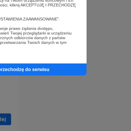
acji na Twoim urządzeniu końcowym i ich
alności, kliknij AKCEPTUJĘ I PRZECHODZĘ
cję "USTAWIENIA ZAAWANSOWANE".
oje prawo żądania dostępu,
wień Twojej przeglądarki w urządzeniu
trznych odbiorców danych z państw
 celu
 przetwarzania Twoich danych w tym
ną
 zostać
przechodzę do serwisu
lej