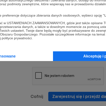
ologii automatycznego śledzenia i zbierania danych, dostęp do inform
a umowy
nie
 oraz podmioty zewnętrzne, które wspierają nas w prowadzeniu dział
nia
nięcia
nia z
* Zapoznałem się i akceptuję
Regulamin
serwisu oraz
prawo
oje preferencje dotyczące zbierania danych osobowych, wybierz op
wania
Politykę Prywatności
.
zowanemu
ofać w USTAWIENIACH ZAAWANSOWANYCH, gdzie jest także opisane Tw
 oraz
że prawo
a przetwarzania danych, a także w dowolnym momencie za pomocą usta
* Wyrażam zgodę na przetwarzanie moich danych
 Twoich ustawień, Twoje dane będą mogły być przekazywane do zewnę
h
osobowych podanych w formularzu rejestracyjnym w
go Obszaru Gospodarczego. Pozostałe szczegółowe informacje na temat
 polityce prywatności.
prawidłowego świadczenia usług serwisu Patronite.
Wyrażam zgodę na otrzymywanie drogą elektronicz
nta
informacji handlowych - newslettera. Opcja ta może
jest na
ansowane
Akceptuję i 
zmieniona w ustawieniach konta.
Cofnij
Zarejestruj się i przejdź da