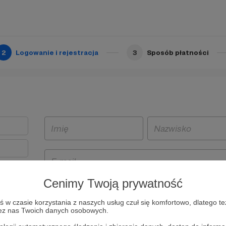
2
Logowanie i rejestracja
3
Sposób płatności
Cenimy Twoją prywatność
t
w czasie korzystania z naszych usług czuł się komfortowo, dlatego te
i i
zez nas Twoich danych osobowych.
owe będą
aw