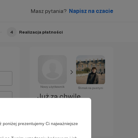
Masz pytania?
Napisz na czacie
4
Realizacja płatności
Nowy użytkownik
Ślimak na pustyni
Już za chwilę
zostaniesz
Patronem!
ż poniżej prezentujemy Ci najważniejsze