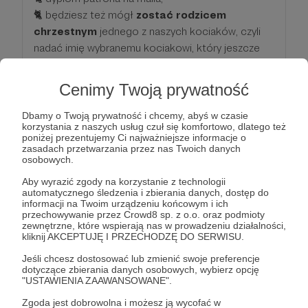
🐈 będziesz też mógł
zostać rodzicem
chrzestnym
jednego z naszych kociaków, czyli
nadać imię wybranemu kociakowi, który jeszcze
go nie miał :)
Cenimy Twoją prywatność
Patroni: 18
Dbamy o Twoją prywatność i chcemy, abyś w czasie
korzystania z naszych usług czuł się komfortowo, dlatego też
poniżej prezentujemy Ci najważniejsze informacje o
zasadach przetwarzania przez nas Twoich danych
50 zł
osobowych.
miesięcznie
Aby wyrazić zgody na korzystanie z technologii
automatycznego śledzenia i zbierania danych, dostęp do
informacji na Twoim urządzeniu końcowym i ich
Dziękujemy, Twoje wsparcie jest dla nas ogromnie
przechowywanie przez Crowd8 sp. z o.o. oraz podmioty
ważne! W podzięce dostaniesz:
zewnętrzne, które wspierają nas w prowadzeniu działalności,
kliknij AKCEPTUJĘ I PRZECHODZĘ DO SERWISU.
🐈 dyplom patrona na maila,
🐈 będziesz też mógł
zostać rodzicem
Jeśli chcesz dostosować lub zmienić swoje preferencje
dotyczące zbierania danych osobowych, wybierz opcję
chrzestnym
jednego z naszych kociaków, czyli
"USTAWIENIA ZAAWANSOWANE".
nadać imię wybranemu kociakowi, który jeszcze
Zgoda jest dobrowolna i możesz ją wycofać w
go nie miał :)