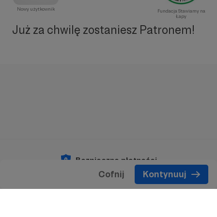
Nowy użytkownik
Fundacja Stawiamy na
Łapy
Już za chwilę zostaniesz Patronem!
Bezpieczne płatności
Cofnij
Kontynuuj
Copyright 2026 © Patronite.
Wszelkie prawa
zastrzeżone.