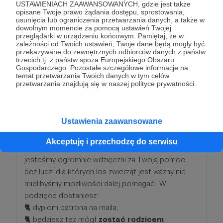
USTAWIENIACH ZAAWANSOWANYCH, gdzie jest także
🐈 a także
zostać opiekunem wirtualnym
opisane Twoje prawo żądania dostępu, sprostowania,
usunięcia lub ograniczenia przetwarzania danych, a także w
swojego "chrześniaka" - raz w miesiącu damy Ci
dowolnym momencie za pomocą ustawień Twojej
znać co u niego słychać, a także poinformujemy
przeglądarki w urządzeniu końcowym. Pamiętaj, że w
zależności od Twoich ustawień, Twoje dane będą mogły być
gdy znajdziemy dla niego najlepszy dom stały! :)
przekazywane do zewnętrznych odbiorców danych z państw
trzecich tj. z państw spoza Europejskiego Obszaru
Gospodarczego. Pozostałe szczegółowe informacje na
Patroni: 16
temat przetwarzania Twoich danych w tym celów
przetwarzania znajdują się w naszej polityce prywatności.
100 zł
miesięcznie
Ustawienia zaawansowane
Akceptuję i przechodzę do serwisu
Dziękujemy, zarówno my, jak i nasze kociaki
jesteśmy ogromnie wdzięczni za Twoją pomoc,
bez ludzi dla których los zwierząt jest ważny nie
mielibyśmy możliwości dalej pomagać! W
podzięce dostaniesz:
🐈 dyplom patrona na maila,
🐈 będziesz też mógł
zostać rodzicem