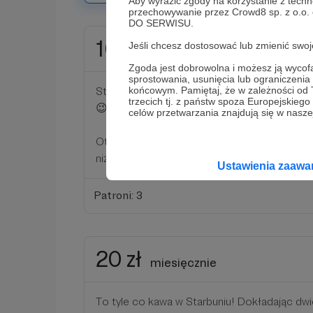
Aby wyrazić zgody na korzystanie z techn
przechowywanie przez Crowd8 sp. z o.o.
DO SERWISU.
10 zł
Jeśli chcesz dostosować lub zmienić sw
miesięcznie
Zgoda jest dobrowolna i możesz ją wyc
sprostowania, usunięcia lub ograniczeni
Stara dobra dycha! Tego władcę polski znam
końcowym. Pamiętaj, że w zależności od
trzecich tj. z państw spoza Europejskie
😉
celów przetwarzania znajdują się w naszej
Otrzymasz ode mnie dwie naklejki nurkowe +
niższych progach
Ustawienia zaaw
Patroni: 3
20 zł
miesięcznie
To tyle co kawa w Starbuniu! Dokładając dwi