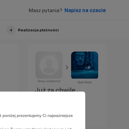
Masz pytania?
Napisz na czacie
4
Realizacja płatności
Nowy użytkownik
Spod Wody
Już za chwilę
zostaniesz
Patronem!
ż poniżej prezentujemy Ci najważniejsze