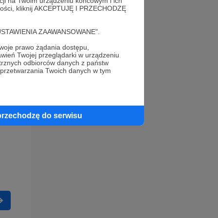
acji na Twoim urządzeniu końcowym i ich
alności, kliknij AKCEPTUJĘ I PRZECHODZĘ
cję "USTAWIENIA ZAAWANSOWANE".
oje prawo żądania dostępu,
wień Twojej przeglądarki w urządzeniu
trznych odbiorców danych z państw
 przetwarzania Twoich danych w tym
przechodzę do serwisu