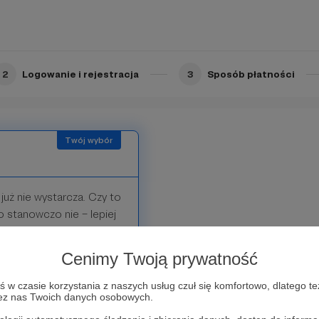
2
Logowanie i rejestracja
3
Sposób płatności
już nie wystarcza. Czy to
o stanowczo nie – lepiej
Cenimy Twoją prywatność
w czasie korzystania z naszych usług czuł się komfortowo, dlatego te
zez nas Twoich danych osobowych.