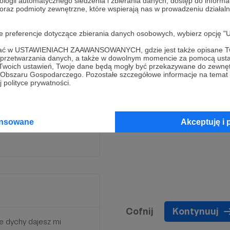
ologii automatycznego śledzenia i zbierania danych, dostęp do inform
 oraz podmioty zewnętrzne, które wspierają nas w prowadzeniu dział
oje preferencje dotyczące zbierania danych osobowych, wybierz op
ofać w USTAWIENIACH ZAAWANSOWANYCH, gdzie jest także opisane Tw
a przetwarzania danych, a także w dowolnym momencie za pomocą usta
y wszyscy chyba najlepiej
 Twoich ustawień, Twoje dane będą mogły być przekazywane do zewnę
go Obszaru Gospodarczego. Pozostałe szczegółowe informacje na temat
 polityce prywatności.
 wszystko to, co w
ansowane
Akceptuję i 
Cofnij
Kontynuuj
e dychy dajesz mi