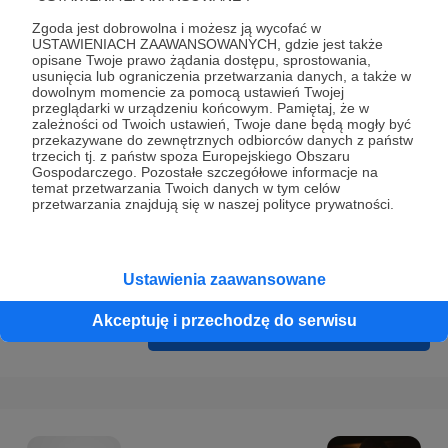
Prywatności
.
Zgoda jest dobrowolna i możesz ją wycofać w
* Wyrażam zgodę na przetwarzanie moich danych
USTAWIENIACH ZAAWANSOWANYCH, gdzie jest także
opisane Twoje prawo żądania dostępu, sprostowania,
osobowych podanych w formularzu rejestracyjnym w celu
usunięcia lub ograniczenia przetwarzania danych, a także w
prawidłowego świadczenia usług serwisu Patronite.
dowolnym momencie za pomocą ustawień Twojej
przeglądarki w urządzeniu końcowym. Pamiętaj, że w
zależności od Twoich ustawień, Twoje dane będą mogły być
Wyrażam zgodę na otrzymywanie drogą elektroniczną
przekazywane do zewnętrznych odbiorców danych z państw
informacji handlowych - newslettera. Opcja ta może zostać
trzecich tj. z państw spoza Europejskiego Obszaru
Gospodarczego. Pozostałe szczegółowe informacje na
zmieniona w ustawieniach konta.
temat przetwarzania Twoich danych w tym celów
przetwarzania znajdują się w naszej polityce prywatności.
Ustawienia zaawansowane
Akceptuję i przechodzę do serwisu
Cofnij
Zarejestruj się i przejdź dalej