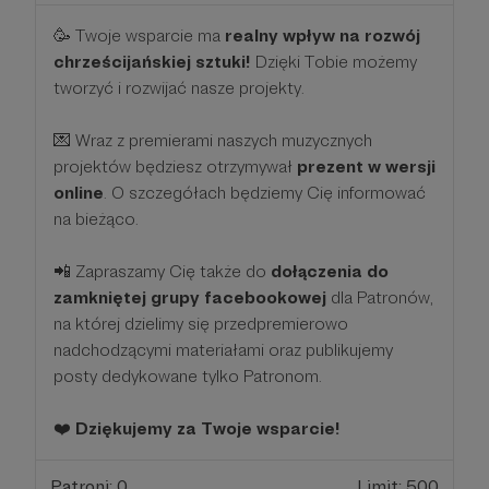
🥳 Twoje wsparcie ma
realny wpływ na rozwój
chrześcijańskiej sztuki!
Dzięki Tobie możemy
tworzyć i rozwijać nasze projekty.
💌 Wraz z premierami naszych muzycznych
projektów będziesz otrzymywał
prezent w wersji
online
. O szczegółach będziemy Cię informować
na bieżąco.
📲 Zapraszamy Cię także do
dołączenia do
zamkniętej grupy facebookowej
dla Patronów,
na której dzielimy się przedpremierowo
nadchodzącymi materiałami oraz publikujemy
posty dedykowane tylko Patronom.
❤️
Dziękujemy za Twoje wsparcie!
Patroni: 0
Limit: 500