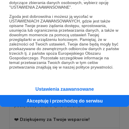
dotyczące zbierania danych osobowych, wybierz opcję
"USTAWIENIA ZAAWANSOWANE".
🥳 Twoje wsparcie ma
realny wpływ na rozwój
Zgoda jest dobrowolna i możesz ją wycofać w
USTAWIENIACH ZAAWANSOWANYCH, gdzie jest także
chrześcijańskiej sztuki!
Dzięki Tobie możemy
opisane Twoje prawo żądania dostępu, sprostowania,
tworzyć i rozwijać nasze projekty.
usunięcia lub ograniczenia przetwarzania danych, a także w
dowolnym momencie za pomocą ustawień Twojej
przeglądarki w urządzeniu końcowym. Pamiętaj, że w
🎁 Wraz z premierami naszych muzycznych
zależności od Twoich ustawień, Twoje dane będą mogły być
przekazywane do zewnętrznych odbiorców danych z państw
projektów będziesz otrzymywał
prezent w wersji
trzecich tj. z państw spoza Europejskiego Obszaru
fizycznej
. O szczegółach będziemy Cię
Gospodarczego. Pozostałe szczegółowe informacje na
temat przetwarzania Twoich danych w tym celów
informować na bieżąco.
przetwarzania znajdują się w naszej polityce prywatności.
📲 Zapraszamy Cię także do
dołączenia do
zamkniętej grupy facebookowej
dla Patronów,
Ustawienia zaawansowane
na której dzielimy się przedpremierowo
nadchodzącymi materiałami oraz publikujemy
Akceptuję i przechodzę do serwisu
posty dedykowane tylko Patronom.
❤️
Dziękujemy za Twoje wsparcie!