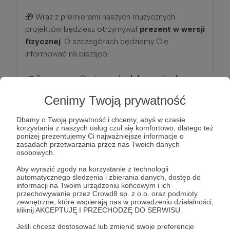
🎁 Wraz z premierami naszych muzycznych
projektów będziesz otrzymywał
prezent w wersji
fizycznej
. O szczegółach będziemy Cię
informować na bieżąco.
📲 Zapraszamy Cię także do
dołączenia do
zamkniętej grupy facebookowej
dla Patronów,
Cenimy Twoją prywatność
na której dzielimy się przedpremierowo
nadchodzącymi materiałami oraz publikujemy
Dbamy o Twoją prywatność i chcemy, abyś w czasie
posty dedykowane tylko Patronom.
korzystania z naszych usług czuł się komfortowo, dlatego też
poniżej prezentujemy Ci najważniejsze informacje o
zasadach przetwarzania przez nas Twoich danych
❤️
Dziękujemy za Twoje wsparcie!
osobowych.
Aby wyrazić zgody na korzystanie z technologii
automatycznego śledzenia i zbierania danych, dostęp do
Patroni: 3
Limit: 100
informacji na Twoim urządzeniu końcowym i ich
przechowywanie przez Crowd8 sp. z o.o. oraz podmioty
zewnętrzne, które wspierają nas w prowadzeniu działalności,
kliknij AKCEPTUJĘ I PRZECHODZĘ DO SERWISU.
100 zł
Jeśli chcesz dostosować lub zmienić swoje preferencje
miesięcznie