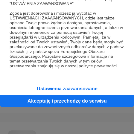
Prywatności
.
"USTAWIENIA ZAAWANSOWANE".
* Wyrażam zgodę na przetwarzanie moich danych
Zgoda jest dobrowolna i możesz ją wycofać w
USTAWIENIACH ZAAWANSOWANYCH, gdzie jest także
osobowych podanych w formularzu rejestracyjnym w celu
opisane Twoje prawo żądania dostępu, sprostowania,
prawidłowego świadczenia usług serwisu Patronite.
usunięcia lub ograniczenia przetwarzania danych, a także w
dowolnym momencie za pomocą ustawień Twojej
przeglądarki w urządzeniu końcowym. Pamiętaj, że w
Wyrażam zgodę na otrzymywanie drogą elektroniczną
zależności od Twoich ustawień, Twoje dane będą mogły być
informacji handlowych - newslettera. Opcja ta może zostać
przekazywane do zewnętrznych odbiorców danych z państw
trzecich tj. z państw spoza Europejskiego Obszaru
zmieniona w ustawieniach konta.
Gospodarczego. Pozostałe szczegółowe informacje na
temat przetwarzania Twoich danych w tym celów
przetwarzania znajdują się w naszej polityce prywatności.
Ustawienia zaawansowane
Cofnij
Zarejestruj się i przejdź dalej
Akceptuję i przechodzę do serwisu