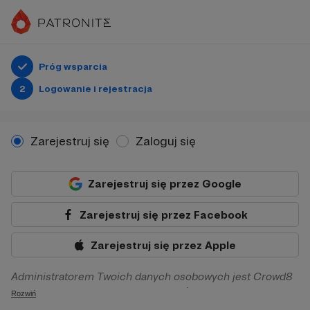
Próg wsparcia
2
Logowanie i rejestracja
Zarejestruj się
Zaloguj się
Zarejestruj się przez Google
Zarejestruj się przez Facebook
Zarejestruj się przez Apple
Administratorem Twoich danych osobowych jest Crowd8
sp. z o.o. z siedziba w Warszawie, ul. Żwirki i Wigury 16, 02-
Rozwiń
092 Warszawa. Twoje dane osobowe będą przetwarzane w