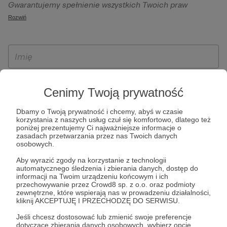
Gwarantujemy spełnienie wszystkich Twoich praw
szczególności w celu wykonania umowy zawartej z Tobą, w
wynikających z ogólnego rozporządzenia o ochronie
Rozwiń
tym do umożliwienia świadczenia usługi drogą
danych, tj. prawo dostępu, sprostowania oraz usunięcia
elektroniczną oraz pełnego korzystania z platformy
Twoich danych, ograniczenia ich przetwarzania, prawo do
Patronite.pl, w tym możliwości dokonywania oraz
ich przenoszenia, niepodlegania zautomatyzowanemu
otrzymywania wsparcia na naszej platformie oraz
podejmowaniu decyzji, w tym profilowaniu, a także prawo
dokonywania płatności.
wyrażenia sprzeciwu wobec przetwarzania Twoich danych
osobowych. Rejestracja dla osób niepełnoletnich możliwa
Cenimy Twoją prywatność
jest po przekazaniu podpisanego formularza "Zgodna na
Dbamy o Twoją prywatność i chcemy, abyś w czasie
założenie konta przez osobę niepełnoletnią", formularz
korzystania z naszych usług czuł się komfortowo, dlatego też
dostępny jest na stronie regulaminu Patronite.pl.
poniżej prezentujemy Ci najważniejsze informacje o
zasadach przetwarzania przez nas Twoich danych
osobowych.
Aby wyrazić zgody na korzystanie z technologii
automatycznego śledzenia i zbierania danych, dostęp do
informacji na Twoim urządzeniu końcowym i ich
przechowywanie przez Crowd8 sp. z o.o. oraz podmioty
zewnętrzne, które wspierają nas w prowadzeniu działalności,
kliknij AKCEPTUJĘ I PRZECHODZĘ DO SERWISU.
* Zapoznałem się i akceptuję
Regulamin
serwisu oraz
Politykę
Jeśli chcesz dostosować lub zmienić swoje preferencje
dotyczące zbierania danych osobowych, wybierz opcję