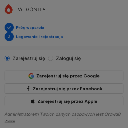
Próg wsparcia
2
Logowanie i rejestracja
Zarejestruj się
Zaloguj się
Zarejestruj się przez Google
Zarejestruj się przez Facebook
Zarejestruj się przez Apple
Administratorem Twoich danych osobowych jest Crowd8
sp. z o.o. z siedziba w Warszawie, ul. Żwirki i Wigury 16, 02-
Rozwiń
092 Warszawa. Twoje dane osobowe będą przetwarzane w