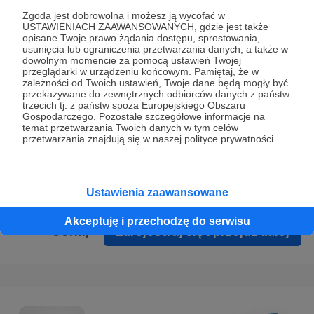
Prywatności
.
Zgoda jest dobrowolna i możesz ją wycofać w
USTAWIENIACH ZAAWANSOWANYCH, gdzie jest także
* Wyrażam zgodę na przetwarzanie moich danych
opisane Twoje prawo żądania dostępu, sprostowania,
osobowych podanych w formularzu rejestracyjnym w celu
usunięcia lub ograniczenia przetwarzania danych, a także w
dowolnym momencie za pomocą ustawień Twojej
prawidłowego świadczenia usług serwisu Patronite.
przeglądarki w urządzeniu końcowym. Pamiętaj, że w
zależności od Twoich ustawień, Twoje dane będą mogły być
Wyrażam zgodę na otrzymywanie drogą elektroniczną
przekazywane do zewnętrznych odbiorców danych z państw
trzecich tj. z państw spoza Europejskiego Obszaru
informacji handlowych - newslettera. Opcja ta może zostać
Gospodarczego. Pozostałe szczegółowe informacje na
zmieniona w ustawieniach konta.
temat przetwarzania Twoich danych w tym celów
przetwarzania znajdują się w naszej polityce prywatności.
Ustawienia zaawansowane
Akceptuję i przechodzę do serwisu
Cofnij
Zarejestruj się i przejdź dalej