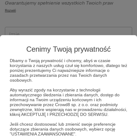
Gwarantujemy spełnienie wszystkich Twoich praw
szczególności w celu wykonania umowy zawartej z Tobą, w
wynikających z ogólnego rozporządzenia o ochronie
Rozwiń
tym do umożliwienia świadczenia usługi drogą
danych, tj. prawo dostępu, sprostowania oraz usunięcia
elektroniczną oraz pełnego korzystania z platformy
Twoich danych, ograniczenia ich przetwarzania, prawo do
Patronite.pl, w tym możliwości dokonywania oraz
ich przenoszenia, niepodlegania zautomatyzowanemu
otrzymywania wsparcia na naszej platformie oraz
podejmowaniu decyzji, w tym profilowaniu, a także prawo
dokonywania płatności.
wyrażenia sprzeciwu wobec przetwarzania Twoich danych
Cenimy Twoją prywatność
osobowych. Rejestracja dla osób niepełnoletnich możliwa
Dbamy o Twoją prywatność i chcemy, abyś w czasie
jest po przekazaniu podpisanego formularza "Zgodna na
korzystania z naszych usług czuł się komfortowo, dlatego też
założenie konta przez osobę niepełnoletnią", formularz
poniżej prezentujemy Ci najważniejsze informacje o
zasadach przetwarzania przez nas Twoich danych
dostępny jest na stronie regulaminu Patronite.pl.
osobowych.
Aby wyrazić zgody na korzystanie z technologii
automatycznego śledzenia i zbierania danych, dostęp do
informacji na Twoim urządzeniu końcowym i ich
przechowywanie przez Crowd8 sp. z o.o. oraz podmioty
zewnętrzne, które wspierają nas w prowadzeniu działalności,
kliknij AKCEPTUJĘ I PRZECHODZĘ DO SERWISU.
Jeśli chcesz dostosować lub zmienić swoje preferencje
dotyczące zbierania danych osobowych, wybierz opcję
* Zapoznałem się i akceptuję
Regulamin
serwisu oraz
Politykę
"USTAWIENIA ZAAWANSOWANE".