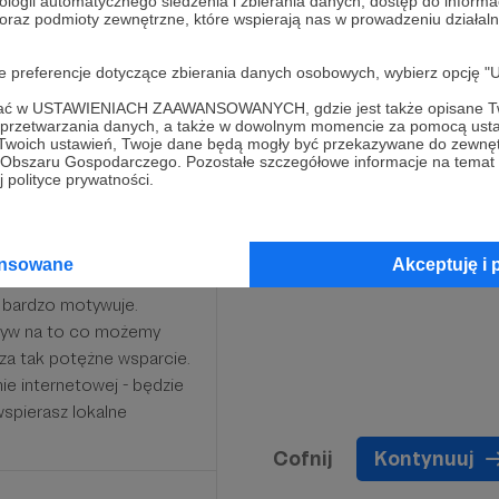
ologii automatycznego śledzenia i zbierania danych, dostęp do inform
 oraz podmioty zewnętrzne, które wspierają nas w prowadzeniu dział
oje preferencje dotyczące zbierania danych osobowych, wybierz op
ofać w USTAWIENIACH ZAAWANSOWANYCH, gdzie jest także opisane Tw
a przetwarzania danych, a także w dowolnym momencie za pomocą usta
 Twoich ustawień, Twoje dane będą mogły być przekazywane do zewnę
go Obszaru Gospodarczego. Pozostałe szczegółowe informacje na temat
 polityce prywatności.
ansowane
Akceptuję i 
y bardzo motywuje.
ływ na to co możemy
 za tak potężne wsparcie.
ie internetowej - będzie
wspierasz lokalne
Cofnij
Kontynuuj