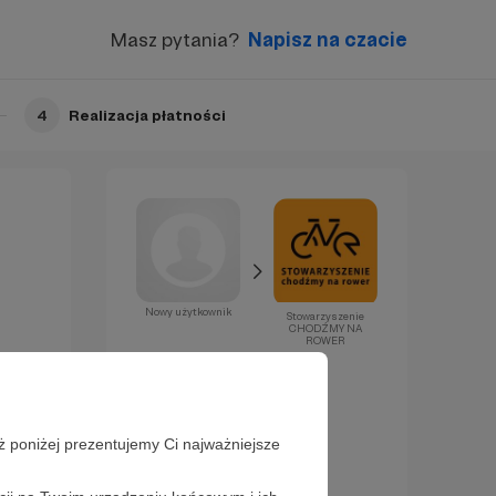
Masz pytania?
Napisz na czacie
4
Realizacja płatności
Nowy użytkownik
Stowarzyszenie
CHODŹMY NA
ROWER
Już za chwilę
zostaniesz
Patronem!
ż poniżej prezentujemy Ci najważniejsze