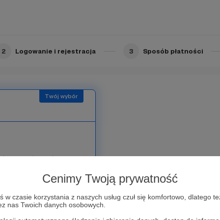
ami współtworzyć
kasz naszą niewyobrażalną
2
Logowanie i rejestracja
3
Sposób płatności
rócz nagród, które
ież wstęp do grupy na
Cenimy Twoją prywatność
e ustawki. Dzięki temu
ki, zdobędziesz nowe
w czasie korzystania z naszych usług czuł się komfortowo, dlatego te
zez nas Twoich danych osobowych.
prawdziwymi rowerowymi