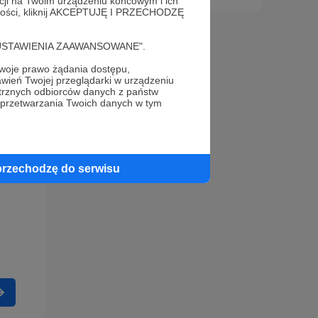
acji na Twoim urządzeniu końcowym i ich
alności, kliknij AKCEPTUJĘ I PRZECHODZĘ
cję "USTAWIENIA ZAAWANSOWANE".
oje prawo żądania dostępu,
wień Twojej przeglądarki w urządzeniu
trznych odbiorców danych z państw
 przetwarzania Twoich danych w tym
przechodzę do serwisu