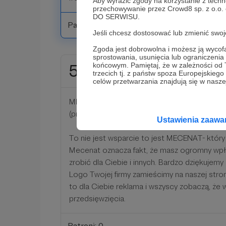
Aby wyrazić zgody na korzystanie z techn
przechowywanie przez Crowd8 sp. z o.o.
DO SERWISU.
Patroni: 0
Jeśli chcesz dostosować lub zmienić sw
Zgoda jest dobrowolna i możesz ją wyc
sprostowania, usunięcia lub ograniczeni
końcowym. Pamiętaj, że w zależności od
58 zł
miesięcznie
trzecich tj. z państw spoza Europejskie
celów przetwarzania znajdują się w naszej
MECENAT
(próg dla firm)
Ustawienia zaaw
To nie jest wsparcie to jest MECENAT- któr
Mecenat oznacza fakt, że masz ogromny wp
zrobić dla Ciebie i innych. Bardzo dziękujemy
Logo Twojej firmy zamieścimy na naszej stron
to dla Ciebie reklama i wszyscy zobaczą, że 
przedsięwzięcia.
Patroni: 0