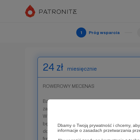
na Facebook'u. Będziesz mógł wspólnie z n
Stowarzyszenie i kolejne nasze projekty. Zys
wdzięczność.
1
Próg wsparcia
Patroni: 0
24 zł
miesięcznie
ROWEROWY MECENAS
Bardzo dziękujemy za tak duże wsparcie! Op
zaproponowaliśmy powyżej, dostaniesz równ
WhatsApp, w której umawiamy się na rowerow
będziesz mógł lepiej poznać nowe miejsców
Dbamy o Twoją prywatność i chcemy, abyś 
informacje o zasadach przetwarzania pr
doświadczenia kolarskie i spędzisz czas z 
freakami.