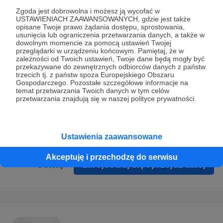
Prywatności
.
Zgoda jest dobrowolna i możesz ją wycofać w
USTAWIENIACH ZAAWANSOWANYCH, gdzie jest także
* Wyrażam zgodę na przetwarzanie moich danych
opisane Twoje prawo żądania dostępu, sprostowania,
osobowych podanych w formularzu rejestracyjnym w celu
usunięcia lub ograniczenia przetwarzania danych, a także w
dowolnym momencie za pomocą ustawień Twojej
prawidłowego świadczenia usług serwisu Patronite.
przeglądarki w urządzeniu końcowym. Pamiętaj, że w
zależności od Twoich ustawień, Twoje dane będą mogły być
Wyrażam zgodę na otrzymywanie drogą elektroniczną
przekazywane do zewnętrznych odbiorców danych z państw
trzecich tj. z państw spoza Europejskiego Obszaru
informacji handlowych - newslettera. Opcja ta może zostać
Gospodarczego. Pozostałe szczegółowe informacje na
zmieniona w ustawieniach konta.
temat przetwarzania Twoich danych w tym celów
przetwarzania znajdują się w naszej polityce prywatności.
Ustawienia zaawansowane
Akceptuję i przechodzę do serwisu
Cofnij
Zarejestruj się i przejdź dalej