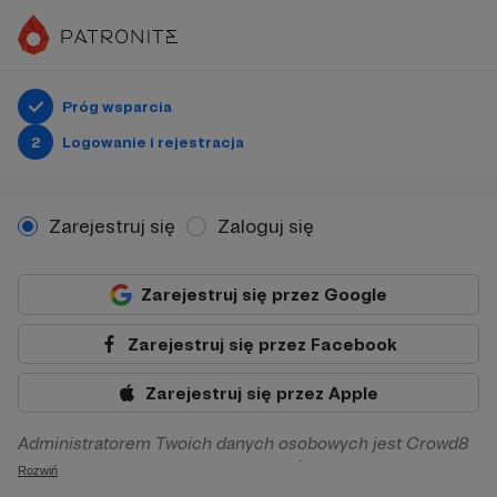
Próg wsparcia
2
Logowanie i rejestracja
Zarejestruj się
Zaloguj się
Zarejestruj się przez Google
Zarejestruj się przez Facebook
Zarejestruj się przez Apple
Administratorem Twoich danych osobowych jest Crowd8
sp. z o.o. z siedziba w Warszawie, ul. Żwirki i Wigury 16, 02-
Rozwiń
092 Warszawa. Twoje dane osobowe będą przetwarzane w