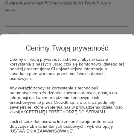
Gwarantujemy spełnienie wszystkich Twoich praw
szczególności w celu wykonania umowy zawartej z Tobą, w
wynikających z ogólnego rozporządzenia o ochronie
Rozwiń
tym do umożliwienia świadczenia usługi drogą
danych, tj. prawo dostępu, sprostowania oraz usunięcia
elektroniczną oraz pełnego korzystania z platformy
Twoich danych, ograniczenia ich przetwarzania, prawo do
Patronite.pl, w tym możliwości dokonywania oraz
ich przenoszenia, niepodlegania zautomatyzowanemu
otrzymywania wsparcia na naszej platformie oraz
podejmowaniu decyzji, w tym profilowaniu, a także prawo
dokonywania płatności.
wyrażenia sprzeciwu wobec przetwarzania Twoich danych
Cenimy Twoją prywatność
osobowych. Rejestracja dla osób niepełnoletnich możliwa
Dbamy o Twoją prywatność i chcemy, abyś w czasie
jest po przekazaniu podpisanego formularza "Zgodna na
korzystania z naszych usług czuł się komfortowo, dlatego też
założenie konta przez osobę niepełnoletnią", formularz
poniżej prezentujemy Ci najważniejsze informacje o
zasadach przetwarzania przez nas Twoich danych
dostępny jest na stronie regulaminu Patronite.pl.
osobowych.
Aby wyrazić zgody na korzystanie z technologii
automatycznego śledzenia i zbierania danych, dostęp do
informacji na Twoim urządzeniu końcowym i ich
przechowywanie przez Crowd8 sp. z o.o. oraz podmioty
zewnętrzne, które wspierają nas w prowadzeniu działalności,
kliknij AKCEPTUJĘ I PRZECHODZĘ DO SERWISU.
Jeśli chcesz dostosować lub zmienić swoje preferencje
dotyczące zbierania danych osobowych, wybierz opcję
* Zapoznałem się i akceptuję
Regulamin
serwisu oraz
Politykę
"USTAWIENIA ZAAWANSOWANE".