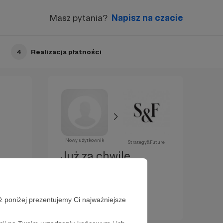
Masz pytania?
Napisz na czacie
4
Realizacja płatności
Nowy użytkownik
Strategy&Future
Już za chwilę
zostaniesz
Patronem!
ż poniżej prezentujemy Ci najważniejsze