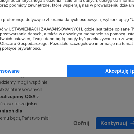
ologii automatycznego śledzenia i zbierania danych, dostęp do inform
 oraz podmioty zewnętrzne, które wspierają nas w prowadzeniu dział
oje preferencje dotyczące zbierania danych osobowych, wybierz op
ofać w USTAWIENIACH ZAAWANSOWANYCH, gdzie jest także opisane Tw
a przetwarzania danych, a także w dowolnym momencie za pomocą usta
 Twoich ustawień, Twoje dane będą mogły być przekazywane do zewnę
go Obszaru Gospodarczego. Pozostałe szczegółowe informacje na temat
 polityce prywatności.
ej przez 12 miesięcy,
ansowane
Akceptuję i 
kowo
dostęp do
ędziemy mogli wspólnie
ób zainteresowanych
realizujemy Q&A
z
aństwo także
jako
aniach dla
 temu będą Państwo mieli
Cofnij
Kontynuuj