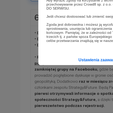
Aby wyrazić zgody na korzystanie z techn
przechowywanie przez Crowd8 sp. z o.o.
DO SERWISU.
60 zł
Jeśli chcesz dostosować lub zmienić sw
miesięcznie
Zgoda jest dobrowolna i możesz ją wyc
sprostowania, usunięcia lub ograniczeni
• Dostęp do zamkniętych artykułów
końcowym. Pamiętaj, że w zależności od
trzecich tj. z państw spoza Europejskie
• Dostęp do materiałów do pobrania
celów przetwarzania znajdują się w naszej
• Dostęp do zamkniętych plików audio
• Przy utrzymaniu subskrypcji miesięczn
Ustawienia zaaw
po tym okresie
otrzymają Państwo dodat
zamkniętej grupy na Facebooku,
gdzie b
prowadzić pogłębione dyskusje w gronie os
geopolityką. Dodatkowo
raz w miesiącu z
członkami zespołu Strategy&Future. Będą P
pierwsi otrzymywali informacje o spotk
społeczności Strategy&Future,
a dzięki
pierwszeństwo podczas rejestracji.