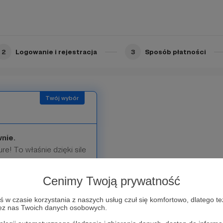
2
Logowanie i rejestracja
3
Sposób płatności
nie.
re! To właśnie dzięki sile
 wpływać na kształt
litycznego.
Cenimy Twoją prywatność
ewidując przyszłość - ale
w czasie korzystania z naszych usług czuł się komfortowo, dlatego te
zez nas Twoich danych osobowych.