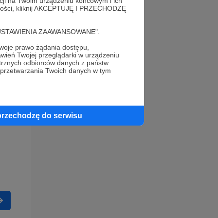
acji na Twoim urządzeniu końcowym i ich
alności, kliknij AKCEPTUJĘ I PRZECHODZĘ
cję "USTAWIENIA ZAAWANSOWANE".
oje prawo żądania dostępu,
wień Twojej przeglądarki w urządzeniu
trznych odbiorców danych z państw
 przetwarzania Twoich danych w tym
przechodzę do serwisu