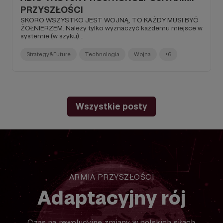
PRZYSZŁOŚCI
SKORO WSZYSTKO JEST WOJNĄ, TO KAŻDY MUSI BYĆ
ŻOŁNIERZEM. Należy tylko wyznaczyć każdemu miejsce w
systemie (w szyku)...
Strategy&Future
Technologia
Wojna
+6
Wszystkie posty
ARMIA PRZYSZŁOŚCI
Adaptacyjny rój
Czas na rewolucyjne zmiany w polskich siłach