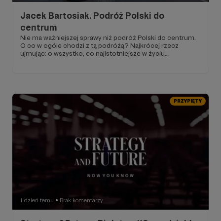
Jacek Bartosiak. Podróż Polski do
centrum
Nie ma ważniejszej sprawy niż podróż Polski do centrum.
O co w ogóle chodzi z tą podróżą? Najkrócej rzecz
ujmując: o wszystko, co najistotniejsze w życiu
państwowym, a tym samym w życiu społecznym. O
bezpieczeństwo kraju, ryzyko wojny, własne kapitały,
organizację naszego czasu i naszej pracy, ryzyko wyzysku
człowieka przez człowieka, nasz rozwój lub jego
zaprzepaszczenie. Miejsce w centrum daje, miejsce na
peryferiach odbiera i stwarza niebezpieczeństwo.
PRZYPIĘTY
1 dzień temu
Brak komentarzy
●