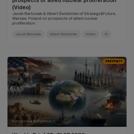
prospects of allied nuclear proliferation
(Video)
Jacek Bartosiak & Albert Świdziński of Strategy&Future,
Warsaw, Poland on prospects of allied nuclear
proliferation.
Jacek Bartosiak
Albert Świdziński
Video
+5
PRZYPIĘTY
5 dni temu
Komentarze: 1
●