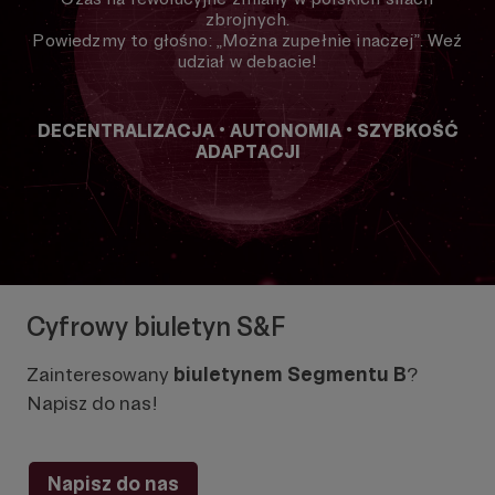
zbrojnych.
Powiedzmy to głośno: „Można zupełnie inaczej”. Weź
udział w debacie!
DECENTRALIZACJA • AUTONOMIA • SZYBKOŚĆ
ADAPTACJI
Cyfrowy biuletyn S&F
Zainteresowany
biuletynem Segmentu B
?
Napisz do nas!
Napisz do nas