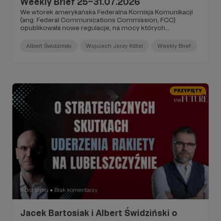
Weekly Brief 25–31.07.2026
We wtorek amerykańska Federalna Komisja Komunikacji
(ang. Federal Communications Commission, FCC)
opublikowała nowe regulacje, na mocy których
zabroniony został import do USA pochodzących z Chin
robotów dwu- i wielonożnych – a więc, ujmując rzecz
Albert Świdziński
Wojciech Jerzy Kittel
Weekly Brief
skrótowo, robotów humanoidalnych i robo-psów...
PRZYPIĘTY
6 dni temu
Brak komentarzy
●
Jacek Bartosiak i Albert Świdziński o