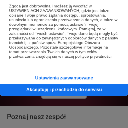
Zgoda jest dobrowolna i możesz ją wycofać w
USTAWIENIACH ZAAWANSOWANYCH, gdzie jest także
opisane Twoje prawo żądania dostępu, sprostowania,
usunięcia lub ograniczenia przetwarzania danych, a także w
Publikacje
dowolnym momencie za pomocą ustawień Twojej
przeglądarki w urządzeniu końcowym. Pamiętaj, że w
zależności od Twoich ustawień, Twoje dane będą mogły być
przekazywane do zewnętrznych odbiorców danych z państw
trzecich tj. z państw spoza Europejskiego Obszaru
Gospodarczego. Pozostałe szczegółowe informacje na
temat przetwarzania Twoich danych w tym celów
Rozszyfruj z nami zawiłości współczesnego
przetwarzania znajdują się w naszej polityce prywatności.
świata, zgłębiaj globalne relacje i odkrywaj
kluczowe tendencje kształtujące przyszłość
naszego bezpieczeństwa.
Ustawienia zaawansowane
Akceptuję i przechodzę do serwisu
Zobacz więcej
Poznaj nasz zespół