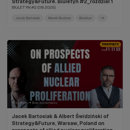
Strategy&Future. Biuletyn #2_rozdział 1
BIULETYN #2 (08.2025)
Jacek Bartosiak
Marek Budzisz
Biuletyn
+4
PRZYPIĘTY
3 dni temu
Brak komentarzy
●
Jacek Bartosiak & Albert Świdziński of
Strategy&Future, Warsaw, Poland on