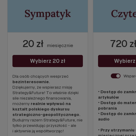
20 zł
720 z
miesięcznie
Wybierz 20 zł
Wybierz
Wspar
Dla osób chcących wesprzeć
bezinteresownie.
Dziękujemy, że wspierasz misję
• Dostęp do zamk
Strategy&Future! To właśnie dzięki
artykułów
sile niezależnego finansowania,
• Dostęp do mater
możemy
realnie wpływać na
pobrania
kształt polskiego dyskursu
• Dostęp do zamk
strategiczno-geopolitycznego.
audio
Budujmy razem Strategy&Future, nie
tylko przewidując przyszłość - ale
• Przy utrzymaniu
i aktywnie ją współtworząc!
miesięcznej przez