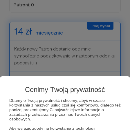
Patroni: 0
14 zł
miesięcznie
Każdy nowy Patron dostanie ode mnie
symboliczne podziękowanie w następnym odcinku
podcastu :)
Patroni: 0
Cenimy Twoją prywatność
Dbamy o Twoją prywatność i chcemy, abyś w czasie
20 zł
korzystania z naszych usług czuł się komfortowo, dlatego też
miesięcznie
poniżej prezentujemy Ci najważniejsze informacje o
zasadach przetwarzania przez nas Twoich danych
osobowych.
Każdy nowy Patron dostanie ode mnie
Aby wyrazić zgody na korzystanie z technologii
symboliczne podziękowanie w następnym odcinku