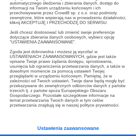
automatycznego śledzenia i zbierania danych, dostęp do
podcastu :)
informacji na Twoim urządzeniu końcowym i ich
przechowywanie przez Crowd8 sp. z o.o. oraz podmioty
zewnętrzne, które wspierają nas w prowadzeniu działalności,
Patroni: 2
kliknij AKCEPTUJĘ I PRZECHODZĘ DO SERWISU.
Jeśli chcesz dostosować lub zmienić swoje preferencje
dotyczące zbierania danych osobowych, wybierz opcję
"USTAWIENIA ZAAWANSOWANE".
70 zł
miesięcznie
Zgoda jest dobrowolna i możesz ją wycofać w
USTAWIENIACH ZAAWANSOWANYCH, gdzie jest także
opisane Twoje prawo żądania dostępu, sprostowania,
usunięcia lub ograniczenia przetwarzania danych, a także w
Każdy nowy Patron dostanie ode mnie
dowolnym momencie za pomocą ustawień Twojej
symboliczne podziękowanie w następnym odcinku
przeglądarki w urządzeniu końcowym. Pamiętaj, że w
zależności od Twoich ustawień, Twoje dane będą mogły być
podcastu :)
przekazywane do zewnętrznych odbiorców danych z państw
trzecich tj. z państw spoza Europejskiego Obszaru
Gospodarczego. Pozostałe szczegółowe informacje na
Patroni: 0
temat przetwarzania Twoich danych w tym celów
przetwarzania znajdują się w naszej polityce prywatności.
300 zł
Ustawienia zaawansowane
miesięcznie