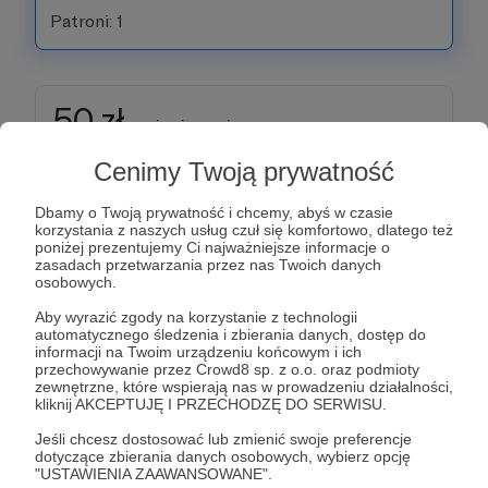
Patroni: 1
50 zł
miesięcznie
Cenimy Twoją prywatność
PATRON
Dbamy o Twoją prywatność i chcemy, abyś w czasie
Cieszę się, że realizowany projekt znalazł Twoje
korzystania z naszych usług czuł się komfortowo, dlatego też
uznanie. W ramach wynagrodzenia, poza zawartością z
poniżej prezentujemy Ci najważniejsze informacje o
poprzednich progów, otrzymasz tytuł patrona projektu,
zasadach przetwarzania przez nas Twoich danych
osobowych.
a Twoje wsparcie, jeśli sobie tego życzysz, zostanie
również ujęte na liście patronów w gotowej publikacji.
Aby wyrazić zgody na korzystanie z technologii
Dzięki kwocie 50 zł otrzymasz dostęp do
automatycznego śledzenia i zbierania danych, dostęp do
dodatkowych opracowań widocznych tylko dla
informacji na Twoim urządzeniu końcowym i ich
subskrybentów (w zakładce Posty) a Twoje uwagi czy
przechowywanie przez Crowd8 sp. z o.o. oraz podmioty
korekty będą miały istotny wpływ na jakość finalnego
zewnętrzne, które wspierają nas w prowadzeniu działalności,
projektu.
kliknij AKCEPTUJĘ I PRZECHODZĘ DO SERWISU.
Jeśli chcesz dostosować lub zmienić swoje preferencje
Patroni: 3
dotyczące zbierania danych osobowych, wybierz opcję
"USTAWIENIA ZAAWANSOWANE".