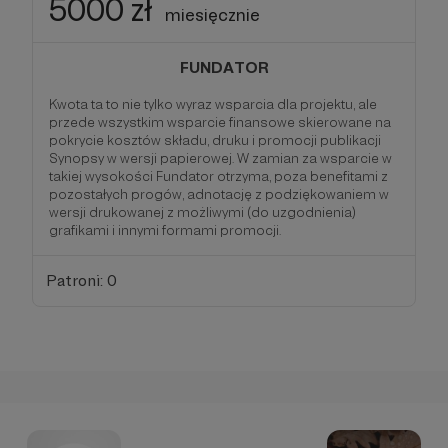
5000 zł
miesięcznie
FUNDATOR
Kwota ta to nie tylko wyraz wsparcia dla projektu, ale
przede wszystkim wsparcie finansowe skierowane na
pokrycie kosztów składu, druku i promocji publikacji
Synopsy w wersji papierowej. W zamian za wsparcie w
takiej wysokości Fundator otrzyma, poza benefitami z
pozostałych progów, adnotację z podziękowaniem w
wersji drukowanej z możliwymi (do uzgodnienia)
grafikami i innymi formami promocji.
Patroni: 0