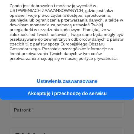
Zgoda jest dobrowolna i możesz ją wycofać w
USTAWIENIACH ZAAWANSOWANYCH, gdzie jest także
100 zł
opisane Twoje prawo żądania dostępu, sprostowania,
miesięcznie
usunięcia lub ograniczenia przetwarzania danych, a także w
dowolnym momencie za pomocą ustawień Twojej
przeglądarki w urządzeniu końcowym. Pamiętaj, że w
zależności od Twoich ustawień, Twoje dane będą mogły być
MECENAS
przekazywane do zewnętrznych odbiorców danych z państw
trzecich tj. z państw spoza Europejskiego Obszaru
Po raz kolejny cieszę się, że realizowany projekt znalazł
Gospodarczego. Pozostałe szczegółowe informacje na
aż tak dużą chęć wsparcia. W ramach gratyfikacji
temat przetwarzania Twoich danych w tym celów
otrzymasz oficjalny tytuł mecenasa projektu, a Twoje
przetwarzania znajdują się w naszej polityce prywatności.
wsparcie, jeśli sobie tego życzysz, zostanie również
ujęte na liście mecenasów w gotowym wydaniu. Dzięki
kwocie 100 zł otrzymasz bezpośredni wgląd w prace
nad Synopsą. Dodatkowo, w ramach tej kwoty
Ustawienia zaawansowane
otrzymasz bezpośredni wgląd we wszystkie
prowadzone tłumaczenia i inne prace na ich aktualnym
Akceptuję i przechodzę do serwisu
etapie. Twoje krytyczne uwagi będą wyjątkowo cenne.
Patroni: 1