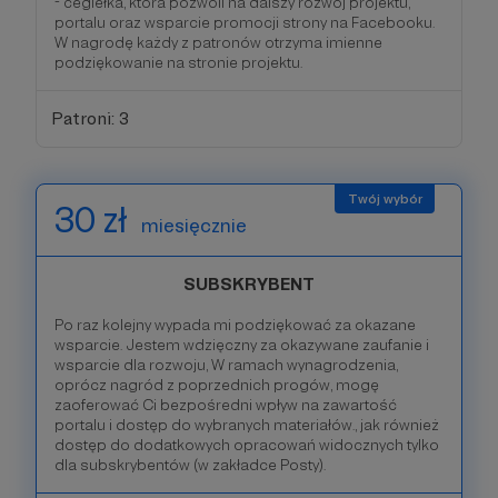
- cegiełka, która pozwoli na dalszy rozwój projektu,
portalu oraz wsparcie promocji strony na Facebooku.
W nagrodę każdy z patronów otrzyma imienne
podziękowanie na stronie projektu.
Patroni: 3
30 zł
miesięcznie
SUBSKRYBENT
Po raz kolejny wypada mi podziękować za okazane
wsparcie. Jestem wdzięczny za okazywane zaufanie i
wsparcie dla rozwoju, W ramach wynagrodzenia,
oprócz nagród z poprzednich progów, mogę
zaoferować Ci bezpośredni wpływ na zawartość
portalu i dostęp do wybranych materiałów., jak również
dostęp do dodatkowych opracowań widocznych tylko
dla subskrybentów (w zakładce Posty).