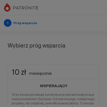
1
Próg wsparcia
Wybierz próg wsparcia
10 zł
miesięcznie
WSPIERAJĄCY
10 to kwota poniekąd symboliczna: tyle lat trwały prace
nad powstaniem Synopsy. Od pierwszego, wstępnego
projektu, do ostatniej, zweryfikowanej tablicy. To kwota