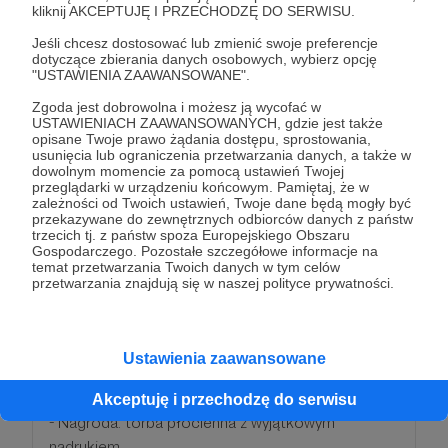
kliknij AKCEPTUJĘ I PRZECHODZĘ DO SERWISU.
plastiku, a tym samym pomożesz nam chronić
ziemię.
Jeśli chcesz dostosować lub zmienić swoje preferencje
dotyczące zbierania danych osobowych, wybierz opcję
"USTAWIENIA ZAAWANSOWANE".
- NAGRODA: wypisanie Twojego imienia i nazwiska
Zgoda jest dobrowolna i możesz ją wycofać w
w specjalnym na zakończenie filmu w tytularce w
USTAWIENIACH ZAAWANSOWANYCH, gdzie jest także
specjalnym podziękowaniu dla wspierających
opisane Twoje prawo żądania dostępu, sprostowania,
usunięcia lub ograniczenia przetwarzania danych, a także w
projekt.
dowolnym momencie za pomocą ustawień Twojej
przeglądarki w urządzeniu końcowym. Pamiętaj, że w
zależności od Twoich ustawień, Twoje dane będą mogły być
- NAGRODA: dostaniesz dostęp do
przekazywane do zewnętrznych odbiorców danych z państw
niepublikowanych materiałów, które będziesz
trzecich tj. z państw spoza Europejskiego Obszaru
Gospodarczego. Pozostałe szczegółowe informacje na
mógł eksplorować w domowym zaciszu popijając
temat przetwarzania Twoich danych w tym celów
gorącą czekoladą.
przetwarzania znajdują się w naszej polityce prywatności.
- NAGRODA: CERTYFIKAT
Ustawienia zaawansowane
- NAGRODA: Plakat* 70x100cm.
Akceptuję i przechodzę do serwisu
- Nagroda: torba płócienna z wyjątkowym
nadrukiem.