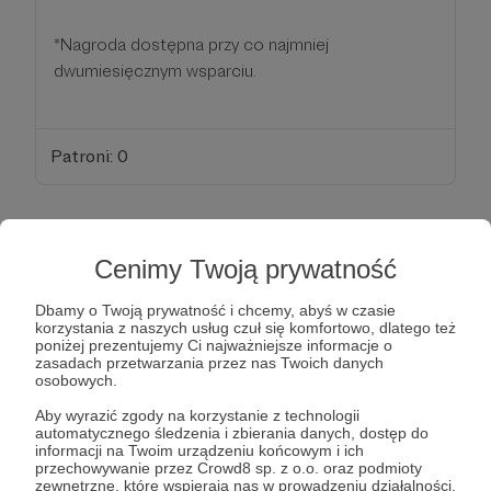
*Nagroda dostępna przy co najmniej
dwumiesięcznym wsparciu.
Patroni: 0
200 zł
miesięcznie
Cenimy Twoją prywatność
Dbamy o Twoją prywatność i chcemy, abyś w czasie
DZIĘKUJEMY !
korzystania z naszych usług czuł się komfortowo, dlatego też
poniżej prezentujemy Ci najważniejsze informacje o
zasadach przetwarzania przez nas Twoich danych
Za takie wsparcie należy Ci się wyjątkowa nagroda.
osobowych.
Jak wiesz, realizując tego typu filmy wspieramy
Aby wyrazić zgody na korzystanie z technologii
ochronę przyrody. Dlatego też dostaniesz od nas
automatycznego śledzenia i zbierania danych, dostęp do
informacji na Twoim urządzeniu końcowym i ich
specjalną torbę płócienną na zakupy. W ten
przechowywanie przez Crowd8 sp. z o.o. oraz podmioty
sposób przyczynisz się do mniejszego zużycia
zewnętrzne, które wspierają nas w prowadzeniu działalności,