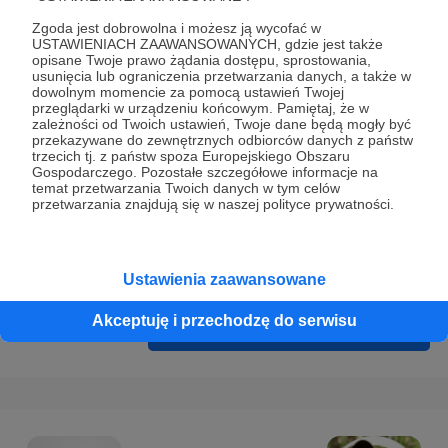
Prywatności
.
Zgoda jest dobrowolna i możesz ją wycofać w
* Wyrażam zgodę na przetwarzanie moich danych
USTAWIENIACH ZAAWANSOWANYCH, gdzie jest także
opisane Twoje prawo żądania dostępu, sprostowania,
osobowych podanych w formularzu rejestracyjnym w celu
usunięcia lub ograniczenia przetwarzania danych, a także w
prawidłowego świadczenia usług serwisu Patronite.
dowolnym momencie za pomocą ustawień Twojej
przeglądarki w urządzeniu końcowym. Pamiętaj, że w
zależności od Twoich ustawień, Twoje dane będą mogły być
Wyrażam zgodę na otrzymywanie drogą elektroniczną
przekazywane do zewnętrznych odbiorców danych z państw
informacji handlowych - newslettera. Opcja ta może zostać
trzecich tj. z państw spoza Europejskiego Obszaru
Gospodarczego. Pozostałe szczegółowe informacje na
zmieniona w ustawieniach konta.
temat przetwarzania Twoich danych w tym celów
przetwarzania znajdują się w naszej polityce prywatności.
Ustawienia zaawansowane
Akceptuję i przechodzę do serwisu
Cofnij
Zarejestruj się i przejdź dalej