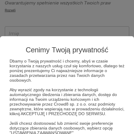
Gwarantujemy spełnienie wszystkich Twoich praw
szczególności w celu wykonania umowy zawartej z Tobą, w
wynikających z ogólnego rozporządzenia o ochronie
Rozwiń
tym do umożliwienia świadczenia usługi drogą
danych, tj. prawo dostępu, sprostowania oraz usunięcia
elektroniczną oraz pełnego korzystania z platformy
Twoich danych, ograniczenia ich przetwarzania, prawo do
Patronite.pl, w tym możliwości dokonywania oraz
ich przenoszenia, niepodlegania zautomatyzowanemu
otrzymywania wsparcia na naszej platformie oraz
podejmowaniu decyzji, w tym profilowaniu, a także prawo
dokonywania płatności.
wyrażenia sprzeciwu wobec przetwarzania Twoich danych
Cenimy Twoją prywatność
osobowych. Rejestracja dla osób niepełnoletnich możliwa
jest po przekazaniu podpisanego formularza "Zgodna na
Dbamy o Twoją prywatność i chcemy, abyś w czasie
korzystania z naszych usług czuł się komfortowo, dlatego też
założenie konta przez osobę niepełnoletnią", formularz
poniżej prezentujemy Ci najważniejsze informacje o
dostępny jest na stronie regulaminu Patronite.pl.
zasadach przetwarzania przez nas Twoich danych
osobowych.
Aby wyrazić zgody na korzystanie z technologii
automatycznego śledzenia i zbierania danych, dostęp do
informacji na Twoim urządzeniu końcowym i ich
przechowywanie przez Crowd8 sp. z o.o. oraz podmioty
zewnętrzne, które wspierają nas w prowadzeniu działalności,
kliknij AKCEPTUJĘ I PRZECHODZĘ DO SERWISU.
Jeśli chcesz dostosować lub zmienić swoje preferencje
* Zapoznałem się i akceptuję
Regulamin
serwisu oraz
Politykę
dotyczące zbierania danych osobowych, wybierz opcję
"USTAWIENIA ZAAWANSOWANE".