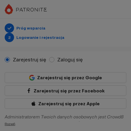
Próg wsparcia
2
Logowanie i rejestracja
Zarejestruj się
Zaloguj się
Zarejestruj się przez Google
Zarejestruj się przez Facebook
Zarejestruj się przez Apple
Administratorem Twoich danych osobowych jest Crowd8
sp. z o.o. z siedziba w Warszawie, ul. Żwirki i Wigury 16, 02-
Rozwiń
092 Warszawa. Twoje dane osobowe będą przetwarzane w