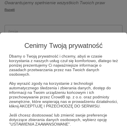
Gwarantujemy spełnienie wszystkich Twoich praw
szczególności w celu wykonania umowy zawartej z Tobą, w
wynikających z ogólnego rozporządzenia o ochronie
Rozwiń
tym do umożliwienia świadczenia usługi drogą
danych, tj. prawo dostępu, sprostowania oraz usunięcia
elektroniczną oraz pełnego korzystania z platformy
Twoich danych, ograniczenia ich przetwarzania, prawo do
Patronite.pl, w tym możliwości dokonywania oraz
ich przenoszenia, niepodlegania zautomatyzowanemu
otrzymywania wsparcia na naszej platformie oraz
podejmowaniu decyzji, w tym profilowaniu, a także prawo
dokonywania płatności.
wyrażenia sprzeciwu wobec przetwarzania Twoich danych
Cenimy Twoją prywatność
osobowych. Rejestracja dla osób niepełnoletnich możliwa
Dbamy o Twoją prywatność i chcemy, abyś w czasie
jest po przekazaniu podpisanego formularza "Zgodna na
korzystania z naszych usług czuł się komfortowo, dlatego też
założenie konta przez osobę niepełnoletnią", formularz
poniżej prezentujemy Ci najważniejsze informacje o
zasadach przetwarzania przez nas Twoich danych
dostępny jest na stronie regulaminu Patronite.pl.
osobowych.
Aby wyrazić zgody na korzystanie z technologii
automatycznego śledzenia i zbierania danych, dostęp do
informacji na Twoim urządzeniu końcowym i ich
przechowywanie przez Crowd8 sp. z o.o. oraz podmioty
zewnętrzne, które wspierają nas w prowadzeniu działalności,
kliknij AKCEPTUJĘ I PRZECHODZĘ DO SERWISU.
Jeśli chcesz dostosować lub zmienić swoje preferencje
dotyczące zbierania danych osobowych, wybierz opcję
* Zapoznałem się i akceptuję
Regulamin
serwisu oraz
Politykę
"USTAWIENIA ZAAWANSOWANE".