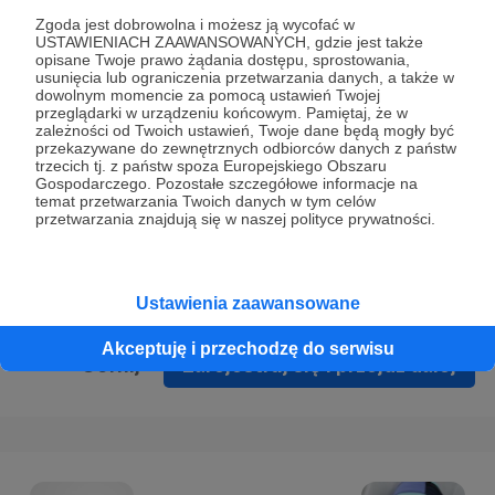
Prywatności
.
Zgoda jest dobrowolna i możesz ją wycofać w
USTAWIENIACH ZAAWANSOWANYCH, gdzie jest także
* Wyrażam zgodę na przetwarzanie moich danych
opisane Twoje prawo żądania dostępu, sprostowania,
osobowych podanych w formularzu rejestracyjnym w celu
usunięcia lub ograniczenia przetwarzania danych, a także w
dowolnym momencie za pomocą ustawień Twojej
prawidłowego świadczenia usług serwisu Patronite.
przeglądarki w urządzeniu końcowym. Pamiętaj, że w
zależności od Twoich ustawień, Twoje dane będą mogły być
Wyrażam zgodę na otrzymywanie drogą elektroniczną
przekazywane do zewnętrznych odbiorców danych z państw
trzecich tj. z państw spoza Europejskiego Obszaru
informacji handlowych - newslettera. Opcja ta może zostać
Gospodarczego. Pozostałe szczegółowe informacje na
zmieniona w ustawieniach konta.
temat przetwarzania Twoich danych w tym celów
przetwarzania znajdują się w naszej polityce prywatności.
Ustawienia zaawansowane
Akceptuję i przechodzę do serwisu
Cofnij
Zarejestruj się i przejdź dalej