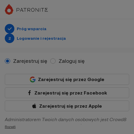
Próg wsparcia
2
Logowanie i rejestracja
Zarejestruj się
Zaloguj się
Zarejestruj się przez Google
Zarejestruj się przez Facebook
Zarejestruj się przez Apple
Administratorem Twoich danych osobowych jest Crowd8
sp. z o.o. z siedziba w Warszawie, ul. Żwirki i Wigury 16, 02-
Rozwiń
092 Warszawa. Twoje dane osobowe będą przetwarzane w