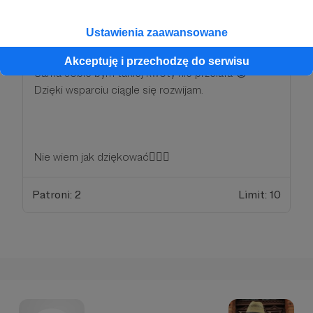
miesięcznie
Ustawienia zaawansowane
Jeśli jesteś aż tutaj, nie ma innej opcji
Ty mnie serio lubisz 🙈
Akceptuję i przechodzę do serwisu
Sama sobie bym takiej kwoty nie przelała 😅
Dzięki wsparciu ciągle się rozwijam.
Nie wiem jak dziękować🤷🏻‍♀️
Patroni: 2
Limit: 10