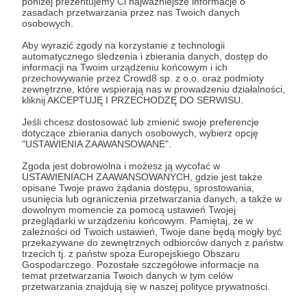
poniżej prezentujemy Ci najważniejsze informacje o
zasadach przetwarzania przez nas Twoich danych
bonusowo wymienię Cię w opisie filmu 💛
osobowych.
Bardzo dziękuje
Aby wyrazić zgody na korzystanie z technologii
automatycznego śledzenia i zbierania danych, dostęp do
Patroni: 30
Limit: 100
informacji na Twoim urządzeniu końcowym i ich
przechowywanie przez Crowd8 sp. z o.o. oraz podmioty
zewnętrzne, które wspierają nas w prowadzeniu działalności,
kliknij AKCEPTUJĘ I PRZECHODZĘ DO SERWISU.
Jeśli chcesz dostosować lub zmienić swoje preferencje
50 zł
miesięcznie
dotyczące zbierania danych osobowych, wybierz opcję
"USTAWIENIA ZAAWANSOWANE".
Zgoda jest dobrowolna i możesz ją wycofać w
Nooooo ludzie! To już serio nie przelewki!
USTAWIENIACH ZAAWANSOWANYCH, gdzie jest także
Wielkie dzięki❤️
opisane Twoje prawo żądania dostępu, sprostowania,
usunięcia lub ograniczenia przetwarzania danych, a także w
Jesteś moim bohaterem odcinka itd itd
dowolnym momencie za pomocą ustawień Twojej
przeglądarki w urządzeniu końcowym. Pamiętaj, że w
zależności od Twoich ustawień, Twoje dane będą mogły być
Patroni: 8
Limit: 50
przekazywane do zewnętrznych odbiorców danych z państw
trzecich tj. z państw spoza Europejskiego Obszaru
Gospodarczego. Pozostałe szczegółowe informacje na
temat przetwarzania Twoich danych w tym celów
przetwarzania znajdują się w naszej polityce prywatności.
100 zł