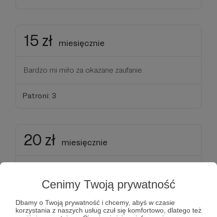
15 zł
miesięcznie
Bardzo mi miło za okazane zaufanie.
Patroni: 3
20 zł
miesięcznie
Dwie dychy to już nie są żarty, to już dobra kawa na
mieście z ulubioną psiapsi i cieszę się, że wirtualnie
Cenimy Twoją prywatność
nią zostałam ❤️⚡️
Dbamy o Twoją prywatność i chcemy, abyś w czasie
korzystania z naszych usług czuł się komfortowo, dlatego też
Oczywiście w zamian to co w progu niżej, ale