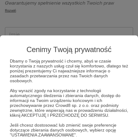
Gwarantujemy spełnienie wszystkich Twoich praw
szczególności w celu wykonania umowy zawartej z Tobą, w
wynikających z ogólnego rozporządzenia o ochronie
Rozwiń
tym do umożliwienia świadczenia usługi drogą
danych, tj. prawo dostępu, sprostowania oraz usunięcia
elektroniczną oraz pełnego korzystania z platformy
Twoich danych, ograniczenia ich przetwarzania, prawo do
Patronite.pl, w tym możliwości dokonywania oraz
ich przenoszenia, niepodlegania zautomatyzowanemu
otrzymywania wsparcia na naszej platformie oraz
podejmowaniu decyzji, w tym profilowaniu, a także prawo
dokonywania płatności.
wyrażenia sprzeciwu wobec przetwarzania Twoich danych
Cenimy Twoją prywatność
osobowych. Rejestracja dla osób niepełnoletnich możliwa
Dbamy o Twoją prywatność i chcemy, abyś w czasie
jest po przekazaniu podpisanego formularza "Zgodna na
korzystania z naszych usług czuł się komfortowo, dlatego też
założenie konta przez osobę niepełnoletnią", formularz
poniżej prezentujemy Ci najważniejsze informacje o
zasadach przetwarzania przez nas Twoich danych
dostępny jest na stronie regulaminu Patronite.pl.
osobowych.
Aby wyrazić zgody na korzystanie z technologii
automatycznego śledzenia i zbierania danych, dostęp do
informacji na Twoim urządzeniu końcowym i ich
przechowywanie przez Crowd8 sp. z o.o. oraz podmioty
zewnętrzne, które wspierają nas w prowadzeniu działalności,
kliknij AKCEPTUJĘ I PRZECHODZĘ DO SERWISU.
Jeśli chcesz dostosować lub zmienić swoje preferencje
dotyczące zbierania danych osobowych, wybierz opcję
* Zapoznałem się i akceptuję
Regulamin
serwisu oraz
Politykę
"USTAWIENIA ZAAWANSOWANE".