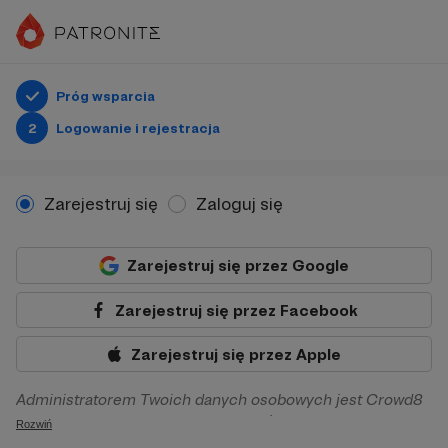
Próg wsparcia
2
Logowanie i rejestracja
Zarejestruj się
Zaloguj się
Zarejestruj się przez Google
Zarejestruj się przez Facebook
Zarejestruj się przez Apple
Administratorem Twoich danych osobowych jest Crowd8
sp. z o.o. z siedziba w Warszawie, ul. Żwirki i Wigury 16, 02-
Rozwiń
092 Warszawa. Twoje dane osobowe będą przetwarzane w