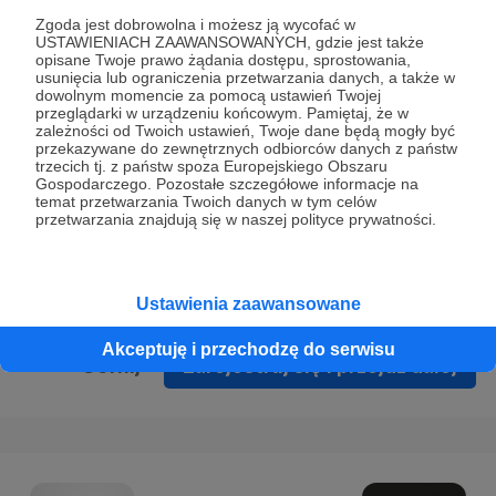
Prywatności
.
Zgoda jest dobrowolna i możesz ją wycofać w
USTAWIENIACH ZAAWANSOWANYCH, gdzie jest także
* Wyrażam zgodę na przetwarzanie moich danych
opisane Twoje prawo żądania dostępu, sprostowania,
osobowych podanych w formularzu rejestracyjnym w celu
usunięcia lub ograniczenia przetwarzania danych, a także w
dowolnym momencie za pomocą ustawień Twojej
prawidłowego świadczenia usług serwisu Patronite.
przeglądarki w urządzeniu końcowym. Pamiętaj, że w
zależności od Twoich ustawień, Twoje dane będą mogły być
Wyrażam zgodę na otrzymywanie drogą elektroniczną
przekazywane do zewnętrznych odbiorców danych z państw
trzecich tj. z państw spoza Europejskiego Obszaru
informacji handlowych - newslettera. Opcja ta może zostać
Gospodarczego. Pozostałe szczegółowe informacje na
zmieniona w ustawieniach konta.
temat przetwarzania Twoich danych w tym celów
przetwarzania znajdują się w naszej polityce prywatności.
Ustawienia zaawansowane
Akceptuję i przechodzę do serwisu
Cofnij
Zarejestruj się i przejdź dalej