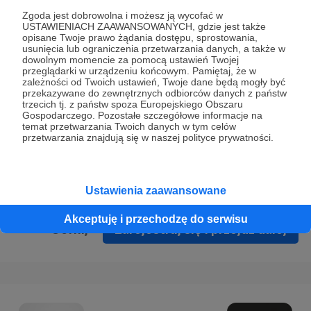
Prywatności
.
Zgoda jest dobrowolna i możesz ją wycofać w
USTAWIENIACH ZAAWANSOWANYCH, gdzie jest także
* Wyrażam zgodę na przetwarzanie moich danych
opisane Twoje prawo żądania dostępu, sprostowania,
osobowych podanych w formularzu rejestracyjnym w celu
usunięcia lub ograniczenia przetwarzania danych, a także w
dowolnym momencie za pomocą ustawień Twojej
prawidłowego świadczenia usług serwisu Patronite.
przeglądarki w urządzeniu końcowym. Pamiętaj, że w
zależności od Twoich ustawień, Twoje dane będą mogły być
Wyrażam zgodę na otrzymywanie drogą elektroniczną
przekazywane do zewnętrznych odbiorców danych z państw
trzecich tj. z państw spoza Europejskiego Obszaru
informacji handlowych - newslettera. Opcja ta może zostać
Gospodarczego. Pozostałe szczegółowe informacje na
zmieniona w ustawieniach konta.
temat przetwarzania Twoich danych w tym celów
przetwarzania znajdują się w naszej polityce prywatności.
Ustawienia zaawansowane
Akceptuję i przechodzę do serwisu
Cofnij
Zarejestruj się i przejdź dalej