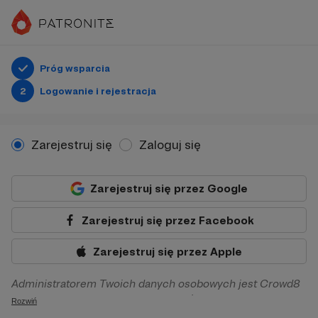
Próg wsparcia
2
Logowanie i rejestracja
Zarejestruj się
Zaloguj się
Zarejestruj się przez Google
Zarejestruj się przez Facebook
Zarejestruj się przez Apple
Administratorem Twoich danych osobowych jest Crowd8
sp. z o.o. z siedziba w Warszawie, ul. Żwirki i Wigury 16, 02-
Rozwiń
092 Warszawa. Twoje dane osobowe będą przetwarzane w