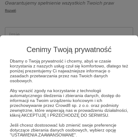
Gwarantujemy spełnienie wszystkich Twoich praw
szczególności w celu wykonania umowy zawartej z Tobą, w
wynikających z ogólnego rozporządzenia o ochronie
Rozwiń
tym do umożliwienia świadczenia usługi drogą
danych, tj. prawo dostępu, sprostowania oraz usunięcia
elektroniczną oraz pełnego korzystania z platformy
Twoich danych, ograniczenia ich przetwarzania, prawo do
Patronite.pl, w tym możliwości dokonywania oraz
ich przenoszenia, niepodlegania zautomatyzowanemu
otrzymywania wsparcia na naszej platformie oraz
podejmowaniu decyzji, w tym profilowaniu, a także prawo
dokonywania płatności.
wyrażenia sprzeciwu wobec przetwarzania Twoich danych
Cenimy Twoją prywatność
osobowych. Rejestracja dla osób niepełnoletnich możliwa
Dbamy o Twoją prywatność i chcemy, abyś w czasie
jest po przekazaniu podpisanego formularza "Zgodna na
korzystania z naszych usług czuł się komfortowo, dlatego też
założenie konta przez osobę niepełnoletnią", formularz
poniżej prezentujemy Ci najważniejsze informacje o
zasadach przetwarzania przez nas Twoich danych
dostępny jest na stronie regulaminu Patronite.pl.
osobowych.
Aby wyrazić zgody na korzystanie z technologii
automatycznego śledzenia i zbierania danych, dostęp do
informacji na Twoim urządzeniu końcowym i ich
przechowywanie przez Crowd8 sp. z o.o. oraz podmioty
zewnętrzne, które wspierają nas w prowadzeniu działalności,
kliknij AKCEPTUJĘ I PRZECHODZĘ DO SERWISU.
Jeśli chcesz dostosować lub zmienić swoje preferencje
dotyczące zbierania danych osobowych, wybierz opcję
* Zapoznałem się i akceptuję
Regulamin
serwisu oraz
Politykę
"USTAWIENIA ZAAWANSOWANE".