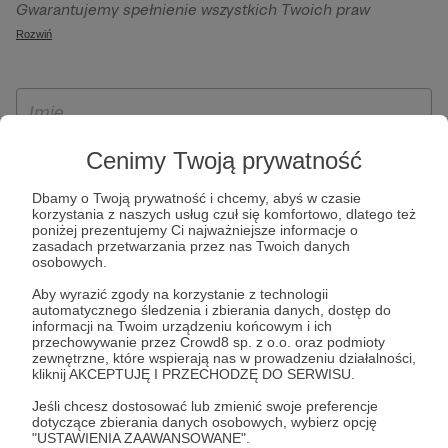
Gwarantujemy spełnienie wszystkich Twoich praw
szczególności w celu wykonania umowy zawartej z Tobą, w
wynikających z ogólnego rozporządzenia o ochronie
Rozwiń
tym do umożliwienia świadczenia usługi drogą
danych, tj. prawo dostępu, sprostowania oraz usunięcia
elektroniczną oraz pełnego korzystania z platformy
Twoich danych, ograniczenia ich przetwarzania, prawo do
Patronite.pl, w tym możliwości dokonywania oraz
ich przenoszenia, niepodlegania zautomatyzowanemu
otrzymywania wsparcia na naszej platformie oraz
podejmowaniu decyzji, w tym profilowaniu, a także prawo
dokonywania płatności.
wyrażenia sprzeciwu wobec przetwarzania Twoich danych
Cenimy Twoją prywatność
osobowych. Rejestracja dla osób niepełnoletnich możliwa
Dbamy o Twoją prywatność i chcemy, abyś w czasie
jest po przekazaniu podpisanego formularza "Zgodna na
korzystania z naszych usług czuł się komfortowo, dlatego też
założenie konta przez osobę niepełnoletnią", formularz
poniżej prezentujemy Ci najważniejsze informacje o
zasadach przetwarzania przez nas Twoich danych
dostępny jest na stronie regulaminu Patronite.pl.
osobowych.
Aby wyrazić zgody na korzystanie z technologii
automatycznego śledzenia i zbierania danych, dostęp do
informacji na Twoim urządzeniu końcowym i ich
przechowywanie przez Crowd8 sp. z o.o. oraz podmioty
zewnętrzne, które wspierają nas w prowadzeniu działalności,
kliknij AKCEPTUJĘ I PRZECHODZĘ DO SERWISU.
Jeśli chcesz dostosować lub zmienić swoje preferencje
dotyczące zbierania danych osobowych, wybierz opcję
* Zapoznałem się i akceptuję
Regulamin
serwisu oraz
Politykę
"USTAWIENIA ZAAWANSOWANE".