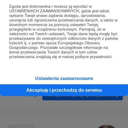
Prywatności
.
Zgoda jest dobrowolna i możesz ją wycofać w
USTAWIENIACH ZAAWANSOWANYCH, gdzie jest także
* Wyrażam zgodę na przetwarzanie moich danych
opisane Twoje prawo żądania dostępu, sprostowania,
osobowych podanych w formularzu rejestracyjnym w celu
usunięcia lub ograniczenia przetwarzania danych, a także w
dowolnym momencie za pomocą ustawień Twojej
prawidłowego świadczenia usług serwisu Patronite.
przeglądarki w urządzeniu końcowym. Pamiętaj, że w
zależności od Twoich ustawień, Twoje dane będą mogły być
Wyrażam zgodę na otrzymywanie drogą elektroniczną
przekazywane do zewnętrznych odbiorców danych z państw
trzecich tj. z państw spoza Europejskiego Obszaru
informacji handlowych - newslettera. Opcja ta może zostać
Gospodarczego. Pozostałe szczegółowe informacje na
zmieniona w ustawieniach konta.
temat przetwarzania Twoich danych w tym celów
przetwarzania znajdują się w naszej polityce prywatności.
Ustawienia zaawansowane
Akceptuję i przechodzę do serwisu
Cofnij
Zarejestruj się i przejdź dalej