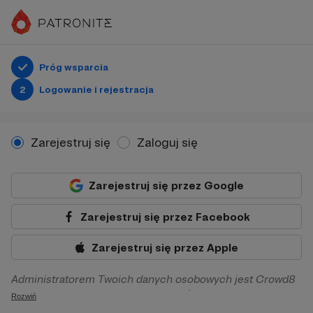
Próg wsparcia
2
Logowanie i rejestracja
Zarejestruj się
Zaloguj się
Zarejestruj się przez Google
Zarejestruj się przez Facebook
Zarejestruj się przez Apple
Administratorem Twoich danych osobowych jest Crowd8
sp. z o.o. z siedziba w Warszawie, ul. Żwirki i Wigury 16, 02-
Rozwiń
092 Warszawa. Twoje dane osobowe będą przetwarzane w