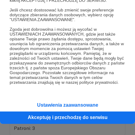
kliknij AKCEPTUJĘ I PRZECHODZĘ DO SERWISU.
Jeśli chcesz dostosować lub zmienić swoje preferencje
Wygląda na to, że bardzo mnie lubisz. Raz na dwa
dotyczące zbierania danych osobowych, wybierz opcję
"USTAWIENIA ZAAWANSOWANE".
miesiące możesz umówić się ze mną na prywatną
rozmowę (1h) i przedyskutować np. temat Twoich
Zgoda jest dobrowolna i możesz ją wycofać w
USTAWIENIACH ZAAWANSOWANYCH, gdzie jest także
projektów, lub dowolny inny, wybrany przez Ciebie.
opisane Twoje prawo żądania dostępu, sprostowania,
usunięcia lub ograniczenia przetwarzania danych, a także w
dowolnym momencie za pomocą ustawień Twojej
Patroni: 11
przeglądarki w urządzeniu końcowym. Pamiętaj, że w
zależności od Twoich ustawień, Twoje dane będą mogły być
przekazywane do zewnętrznych odbiorców danych z państw
trzecich tj. z państw spoza Europejskiego Obszaru
Gospodarczego. Pozostałe szczegółowe informacje na
70 zł
temat przetwarzania Twoich danych w tym celów
miesięcznie
przetwarzania znajdują się w naszej polityce prywatności.
Zyskujesz to samo co na poprzednim progu plus
satysfakcję, że stać Cię na więcej niż tych z progu
Ustawienia zaawansowane
50zł/msc :D
Akceptuję i przechodzę do serwisu
Patroni: 3