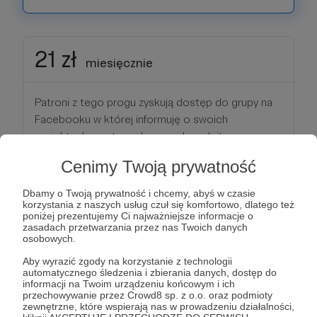
21 zł
miesięcznie
Patroni z tego progu zyskują dostęp do grupy na
Facebooku w której informuję o swoich
projektach, postępach prac, planach itp.
Uczestnicząc w życiu grupy, masz realny wpływ na
Cenimy Twoją prywatność
to co robię.
Dbamy o Twoją prywatność i chcemy, abyś w czasie
+ to co w poprzednim progu
korzystania z naszych usług czuł się komfortowo, dlatego też
poniżej prezentujemy Ci najważniejsze informacje o
zasadach przetwarzania przez nas Twoich danych
osobowych.
Patroni: 59
Aby wyrazić zgody na korzystanie z technologii
automatycznego śledzenia i zbierania danych, dostęp do
informacji na Twoim urządzeniu końcowym i ich
przechowywanie przez Crowd8 sp. z o.o. oraz podmioty
50 zł
zewnętrzne, które wspierają nas w prowadzeniu działalności,
miesięcznie