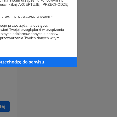
acji na Twoim urządzeniu końcowym i ich
alności, kliknij AKCEPTUJĘ I PRZECHODZĘ
cję "USTAWIENIA ZAAWANSOWANE".
oje prawo żądania dostępu,
wień Twojej przeglądarki w urządzeniu
trznych odbiorców danych z państw
 celu
 przetwarzania Twoich danych w tym
ną
 zostać
przechodzę do serwisu
lej