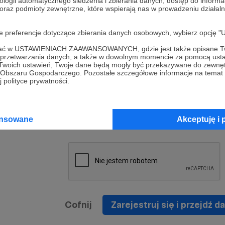
ologii automatycznego śledzenia i zbierania danych, dostęp do inform
a umowy
nie
 oraz podmioty zewnętrzne, które wspierają nas w prowadzeniu dział
nia
nięcia
nia z
* Zapoznałem się i akceptuję
Regulamin
serwisu oraz
prawo
oje preferencje dotyczące zbierania danych osobowych, wybierz op
wania
Politykę Prywatności
.
zowanemu
ofać w USTAWIENIACH ZAAWANSOWANYCH, gdzie jest także opisane Tw
 oraz
że prawo
a przetwarzania danych, a także w dowolnym momencie za pomocą usta
* Wyrażam zgodę na przetwarzanie moich danych
 Twoich ustawień, Twoje dane będą mogły być przekazywane do zewnę
h
osobowych podanych w formularzu rejestracyjnym w
go Obszaru Gospodarczego. Pozostałe szczegółowe informacje na temat
 polityce prywatności.
prawidłowego świadczenia usług serwisu Patronite.
Wyrażam zgodę na otrzymywanie drogą elektronicz
nta
informacji handlowych - newslettera. Opcja ta może
jest na
ansowane
Akceptuję i 
zmieniona w ustawieniach konta.
Cofnij
Zarejestruj się i przejdź da