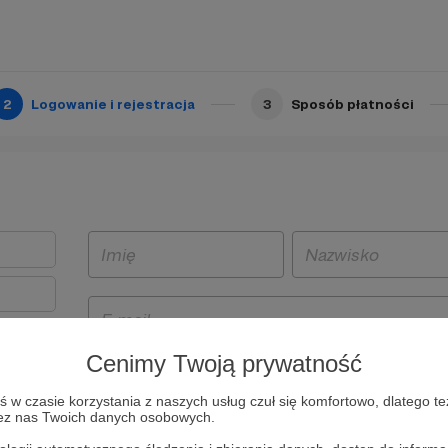
2
Logowanie i rejestracja
3
Sposób płatności
Cenimy Twoją prywatność
t
w czasie korzystania z naszych usług czuł się komfortowo, dlatego te
i i
zez nas Twoich danych osobowych.
owe będą
aw