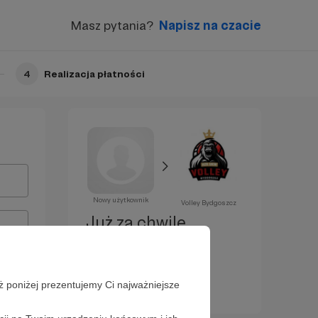
Masz pytania?
Napisz na czacie
4
Realizacja płatności
Nowy użytkownik
Volley Bydgoszcz
Już za chwilę
zostaniesz
Patronem!
ż poniżej prezentujemy Ci najważniejsze