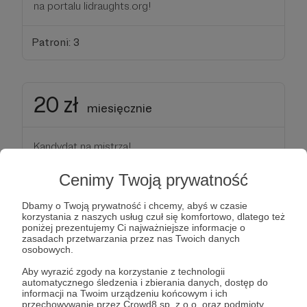
na portalu lidraughts.org!
Patroni: 3
20 zł
miesięcznie
Kandydat na mistrza!
Cenimy Twoją prywatność
Ogromne dzięki! Zasługujesz na pierwszy
warcabowy tytuł! Poza wyróżnieniem w sekcji
Dbamy o Twoją prywatność i chcemy, abyś w czasie
patronów i zaproszeniem do udziału w cyklicznym
korzystania z naszych usług czuł się komfortowo, dlatego też
poniżej prezentujemy Ci najważniejsze informacje o
turnieju (patrz progi wyżej) możesz wyzwać mnie na
zasadach przetwarzania przez nas Twoich danych
pojedynek na własnych zasadach! Dowolna
osobowych.
odmiana gry z lidraughts.org (lub lichess.org ?),
Aby wyrazić zgody na korzystanie z technologii
tempo oraz kolor! Wedle uznania zagramy na
automatycznego śledzenia i zbierania danych, dostęp do
informacji na Twoim urządzeniu końcowym i ich
streamie lub poza nim!
przechowywanie przez Crowd8 sp. z o.o. oraz podmioty