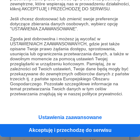
zewnętrzne, które wspierają nas w prowadzeniu działalności,
kliknij AKCEPTUJĘ I PRZECHODZĘ DO SERWISU.
Patroni: 0
Jeśli chcesz dostosować lub zmienić swoje preferencje
dotyczące zbierania danych osobowych, wybierz opcję
"USTAWIENIA ZAAWANSOWANE".
40 zł
Zgoda jest dobrowolna i możesz ją wycofać w
miesięcznie
USTAWIENIACH ZAAWANSOWANYCH, gdzie jest także
opisane Twoje prawo żądania dostępu, sprostowania,
usunięcia lub ograniczenia przetwarzania danych, a także w
MISTRZ!
dowolnym momencie za pomocą ustawień Twojej
przeglądarki w urządzeniu końcowym. Pamiętaj, że w
zależności od Twoich ustawień, Twoje dane będą mogły być
No po prostu Mistrz! Oczywiście wyróżnienie w
przekazywane do zewnętrznych odbiorców danych z państw
trzecich tj. z państw spoza Europejskiego Obszaru
sekcji patronów oraz zaproszenie do cyklicznego
Gospodarczego. Pozostałe szczegółowe informacje na
turnieju (patrz wcześniejsze progi) masz jak w
temat przetwarzania Twoich danych w tym celów
przetwarzania znajdują się w naszej polityce prywatności.
banku! A poza tym... Możesz przez 1 godzinę być
REŻYSEREM mojej transmisji na żywo! Mam
poruszyć wybrany przez Ciebie temat?
Ustawienia zaawansowane
Przeanalizować jakąś partię? Opracować debiut,
opowiedzieć o planie gry, typie pozycji? Ty
Akceptuję i przechodzę do serwisu
wybierasz! Każdy miesiąc wsparcia na tym