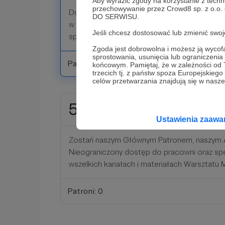
Aby wyrazić zgody na korzystanie z techn
przechowywanie przez Crowd8 sp. z o.o.
Dostęp do pracowni oraz odpowiednie wyróżn
DO SERWISU.
w pracowni, na stronie organizacji oraz w me
Jeśli chcesz dostosować lub zmienić sw
społecznościowych.
Zgoda jest dobrowolna i możesz ją wyc
sprostowania, usunięcia lub ograniczeni
Patroni: 0
końcowym. Pamiętaj, że w zależności od
trzecich tj. z państw spoza Europejskie
celów przetwarzania znajdują się w naszej
500 zł
miesięcznie
Ustawienia zaaw
Zostań naszym Głównym Patronem, naszy
Nieograniczony dostęp do pracowni oraz spe
wszelkich kanałach i materiałach Warsztatu M
Patroni: 0