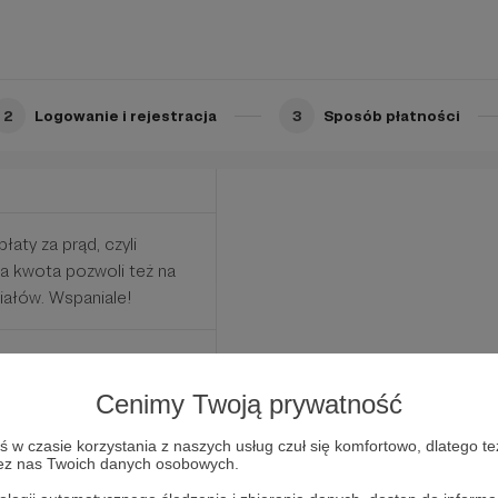
go przeszkolenia.
2
Logowanie i rejestracja
3
Sposób płatności
łaty za prąd, czyli
a kwota pozwoli też na
iałów. Wspaniale!
Cenimy Twoją prywatność
w czasie korzystania z naszych usług czuł się komfortowo, dlatego te
zez nas Twoich danych osobowych.