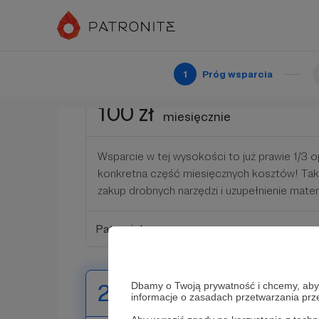
* niektóre urządzenia wymagają wcześniejsze
Patroni: 0
1
Próg wsparcia
100 zł
miesięcznie
Wsparcie w tej wysokości to już prawie 1/3 op
konkretna część miesięcznych kosztów! Tak
zakup drobnych narzędzi i uzupełnienie mater
Patroni: 1
Dbamy o Twoją prywatność i chcemy, abyś 
250 zł
miesięcznie
informacje o zasadach przetwarzania pr