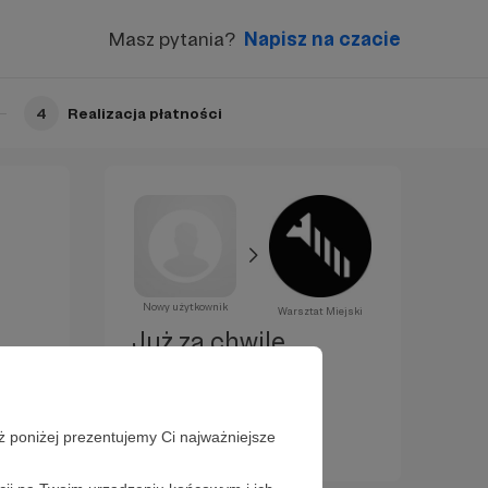
Masz pytania?
Napisz na czacie
4
Realizacja płatności
Nowy użytkownik
Warsztat Miejski
Już za chwilę
zostaniesz
Patronem!
ż poniżej prezentujemy Ci najważniejsze