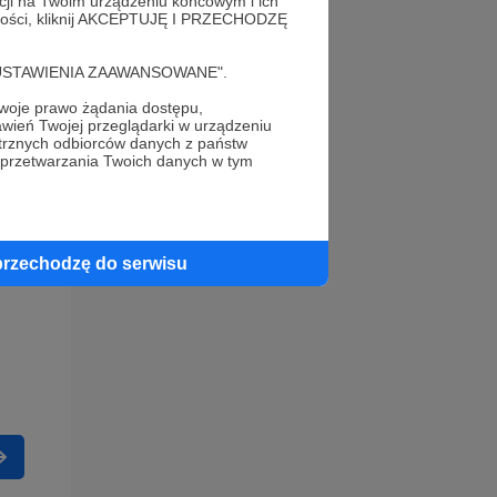
acji na Twoim urządzeniu końcowym i ich
alności, kliknij AKCEPTUJĘ I PRZECHODZĘ
cję "USTAWIENIA ZAAWANSOWANE".
oje prawo żądania dostępu,
wień Twojej przeglądarki w urządzeniu
trznych odbiorców danych z państw
 przetwarzania Twoich danych w tym
przechodzę do serwisu