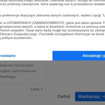
ologii automatycznego śledzenia i zbierania danych, dostęp do inform
 oraz podmioty zewnętrzne, które wspierają nas w prowadzeniu dział
ienie Patrona na ekranie
diach
oje preferencje dotyczące zbierania danych osobowych, wybierz op
ofać w USTAWIENIACH ZAAWANSOWANYCH, gdzie jest także opisane Tw
a przetwarzania danych, a także w dowolnym momencie za pomocą usta
Limit: 5
 Twoich ustawień, Twoje dane będą mogły być przekazywane do zewnę
go Obszaru Gospodarczego. Pozostałe szczegółowe informacje na temat
 polityce prywatności.
ansowane
Akceptuję i 
m Adamem Słodowym!
cjalne wyróżnienie we
iejskiego.
Limit: 1
Cofnij
Kontynuuj