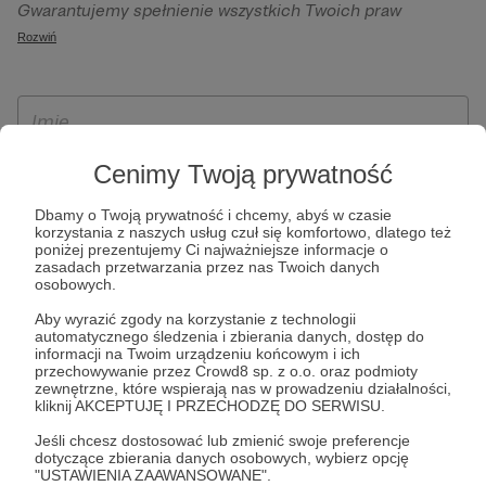
Gwarantujemy spełnienie wszystkich Twoich praw
szczególności w celu wykonania umowy zawartej z Tobą, w
wynikających z ogólnego rozporządzenia o ochronie
Rozwiń
tym do umożliwienia świadczenia usługi drogą
danych, tj. prawo dostępu, sprostowania oraz usunięcia
elektroniczną oraz pełnego korzystania z platformy
Twoich danych, ograniczenia ich przetwarzania, prawo do
Patronite.pl, w tym możliwości dokonywania oraz
ich przenoszenia, niepodlegania zautomatyzowanemu
otrzymywania wsparcia na naszej platformie oraz
podejmowaniu decyzji, w tym profilowaniu, a także prawo
dokonywania płatności.
wyrażenia sprzeciwu wobec przetwarzania Twoich danych
Cenimy Twoją prywatność
osobowych. Rejestracja dla osób niepełnoletnich możliwa
Dbamy o Twoją prywatność i chcemy, abyś w czasie
jest po przekazaniu podpisanego formularza "Zgodna na
korzystania z naszych usług czuł się komfortowo, dlatego też
założenie konta przez osobę niepełnoletnią", formularz
poniżej prezentujemy Ci najważniejsze informacje o
zasadach przetwarzania przez nas Twoich danych
dostępny jest na stronie regulaminu Patronite.pl.
osobowych.
Aby wyrazić zgody na korzystanie z technologii
automatycznego śledzenia i zbierania danych, dostęp do
informacji na Twoim urządzeniu końcowym i ich
przechowywanie przez Crowd8 sp. z o.o. oraz podmioty
zewnętrzne, które wspierają nas w prowadzeniu działalności,
kliknij AKCEPTUJĘ I PRZECHODZĘ DO SERWISU.
Jeśli chcesz dostosować lub zmienić swoje preferencje
dotyczące zbierania danych osobowych, wybierz opcję
* Zapoznałem się i akceptuję
Regulamin
serwisu oraz
Politykę
"USTAWIENIA ZAAWANSOWANE".