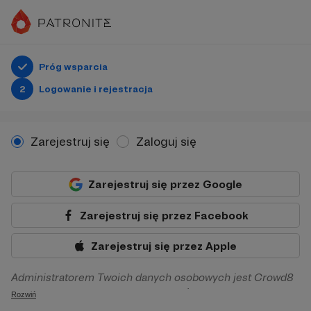
Próg wsparcia
2
Logowanie i rejestracja
Zarejestruj się
Zaloguj się
Zarejestruj się przez Google
Zarejestruj się przez Facebook
Zarejestruj się przez Apple
Administratorem Twoich danych osobowych jest Crowd8
sp. z o.o. z siedziba w Warszawie, ul. Żwirki i Wigury 16, 02-
Rozwiń
092 Warszawa. Twoje dane osobowe będą przetwarzane w