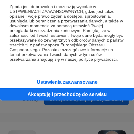
Prywatności
.
Zgoda jest dobrowolna i możesz ją wycofać w
USTAWIENIACH ZAAWANSOWANYCH, gdzie jest także
* Wyrażam zgodę na przetwarzanie moich danych
opisane Twoje prawo żądania dostępu, sprostowania,
osobowych podanych w formularzu rejestracyjnym w celu
usunięcia lub ograniczenia przetwarzania danych, a także w
dowolnym momencie za pomocą ustawień Twojej
prawidłowego świadczenia usług serwisu Patronite.
przeglądarki w urządzeniu końcowym. Pamiętaj, że w
zależności od Twoich ustawień, Twoje dane będą mogły być
Wyrażam zgodę na otrzymywanie drogą elektroniczną
przekazywane do zewnętrznych odbiorców danych z państw
trzecich tj. z państw spoza Europejskiego Obszaru
informacji handlowych - newslettera. Opcja ta może zostać
Gospodarczego. Pozostałe szczegółowe informacje na
zmieniona w ustawieniach konta.
temat przetwarzania Twoich danych w tym celów
przetwarzania znajdują się w naszej polityce prywatności.
Ustawienia zaawansowane
Akceptuję i przechodzę do serwisu
Cofnij
Zarejestruj się i przejdź dalej