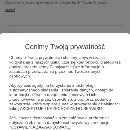
Gwarantujemy spełnienie wszystkich Twoich praw
szczególności w celu wykonania umowy zawartej z Tobą, w
wynikających z ogólnego rozporządzenia o ochronie
Rozwiń
tym do umożliwienia świadczenia usługi drogą
danych, tj. prawo dostępu, sprostowania oraz usunięcia
elektroniczną oraz pełnego korzystania z platformy
Twoich danych, ograniczenia ich przetwarzania, prawo do
Patronite.pl, w tym możliwości dokonywania oraz
ich przenoszenia, niepodlegania zautomatyzowanemu
otrzymywania wsparcia na naszej platformie oraz
podejmowaniu decyzji, w tym profilowaniu, a także prawo
dokonywania płatności.
wyrażenia sprzeciwu wobec przetwarzania Twoich danych
Cenimy Twoją prywatność
osobowych. Rejestracja dla osób niepełnoletnich możliwa
Dbamy o Twoją prywatność i chcemy, abyś w czasie
jest po przekazaniu podpisanego formularza "Zgodna na
korzystania z naszych usług czuł się komfortowo, dlatego też
założenie konta przez osobę niepełnoletnią", formularz
poniżej prezentujemy Ci najważniejsze informacje o
zasadach przetwarzania przez nas Twoich danych
dostępny jest na stronie regulaminu Patronite.pl.
osobowych.
Aby wyrazić zgody na korzystanie z technologii
automatycznego śledzenia i zbierania danych, dostęp do
informacji na Twoim urządzeniu końcowym i ich
przechowywanie przez Crowd8 sp. z o.o. oraz podmioty
zewnętrzne, które wspierają nas w prowadzeniu działalności,
kliknij AKCEPTUJĘ I PRZECHODZĘ DO SERWISU.
Jeśli chcesz dostosować lub zmienić swoje preferencje
dotyczące zbierania danych osobowych, wybierz opcję
* Zapoznałem się i akceptuję
Regulamin
serwisu oraz
Politykę
"USTAWIENIA ZAAWANSOWANE".