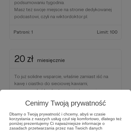
podsumowaniu tygodnia.
Masz też swoje miejsce na stronie dedykowanej
podcastowi, czyli na wiktordoktor.pl.
Patroni: 1
Limit: 100
20 zł
miesięcznie
To już solidne wsparcie, właśnie zamiast iść na
kawę i ciastko do sieciowej kawiarni,
przeznaczyłeś konkretny pieniądz na moją
twórczość. Niski ukłon i wielkie dziękuję. Bardzo
Cenimy Twoją prywatność
doceniam to co robisz.
Za tę kwotę wspierasz już opłacanie hostingu
Dbamy o Twoją prywatność i chcemy, abyś w czasie
moich podcastów.
korzystania z naszych usług czuł się komfortowo, dlatego też
poniżej prezentujemy Ci najważniejsze informacje o
Za takie wsparcie wspomnę o Tobie na końcu
zasadach przetwarzania przez nas Twoich danych