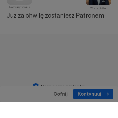
Nowy użytkownik
Wiktor Doktór
Już za chwilę zostaniesz Patronem!
Bezpieczne płatności
Cofnij
Kontynuuj
Copyright 2026 © Patronite.
Wszelkie prawa
zastrzeżone.