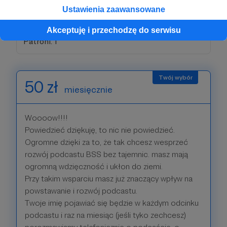
z folderu plików na Patronite. Tylko ten próg daje
Ustawienia zaawansowane
dostęp do tego e-booka.
Akceptuję i przechodzę do serwisu
Patroni: 1
50 zł
miesięcznie
Woooow!!!!
Powiedzieć dziękuję, to nic nie powiedzieć.
Ogromne dzięki za to, że tak chcesz wesprzeć
rozwój podcastu BSS bez tajemnic. masz mają
ogromną wdzięczność i ukłon do ziemi.
Przy takim wsparciu masz już znaczący wpływ na
powstawanie i rozwój podcastu.
Twoje imię pojawiać się będzie w każdym odcinku
podcastu i raz na miesiąc (jeśli tyko zechcesz)