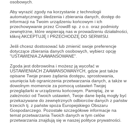
odcinka podcastu.
osobowych.
Masz też swoje miejsce na stronie dedykowanej
Aby wyrazić zgody na korzystanie z technologii
podcastowi, czyli na wiktordoktor.pl.
automatycznego śledzenia i zbierania danych, dostęp do
informacji na Twoim urządzeniu końcowym i ich
przechowywanie przez Crowd8 sp. z o.o. oraz podmioty
zewnętrzne, które wspierają nas w prowadzeniu działalności,
Patroni: 1
Limit: 100
kliknij AKCEPTUJĘ I PRZECHODZĘ DO SERWISU.
Jeśli chcesz dostosować lub zmienić swoje preferencje
dotyczące zbierania danych osobowych, wybierz opcję
"USTAWIENIA ZAAWANSOWANE".
39 zł
miesięcznie
Zgoda jest dobrowolna i możesz ją wycofać w
USTAWIENIACH ZAAWANSOWANYCH, gdzie jest także
opisane Twoje prawo żądania dostępu, sprostowania,
Jeśli interesują Ciebie wystąpienia publiczne lub
usunięcia lub ograniczenia przetwarzania danych, a także w
dowolnym momencie za pomocą ustawień Twojej
po prostu poszukujesz inspiracji jak dobrze czuć
przeglądarki w urządzeniu końcowym. Pamiętaj, że w
się na scenie, to ten próg wsparcia na Patronite
zależności od Twoich ustawień, Twoje dane będą mogły być
przekazywane do zewnętrznych odbiorców danych z państw
jest właśnie dla Ciebie.
trzecich tj. z państw spoza Europejskiego Obszaru
To Ty decydujesz na jak długo chcesz zostać
Gospodarczego. Pozostałe szczegółowe informacje na
temat przetwarzania Twoich danych w tym celów
moim Patronem, ale wybierając ten konkretny
przetwarzania znajdują się w naszej polityce prywatności.
próg wsparcia, nawet jednorazowo, otrzymujesz
dostęp do mojego e-booka, który możesz pobrać